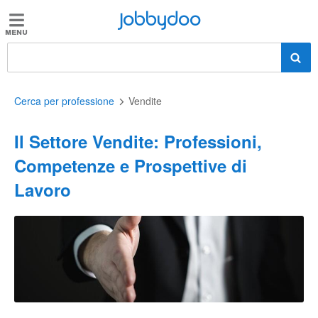
Jobbydoo
Jobbydoo
Offerte
di
lavoro
Cerca per professione
Vendite
Il Settore Vendite: Professioni,
Stipendi
Competenze e Prospettive di
Lavoro
Elenco
professioni
Blog