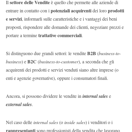
settore delle Vendite
Il
è quello che permette alle aziende di
Pubblica
potenziali acquirenti
prodotti
entrare in contatto con i
dei loro
Offerte
e servizi
, informarli sulle caratteristiche e i vantaggi dei beni
proposti, rispondere alle domande dei clienti, negoziare prezzi e
trattative commerciali
portare a termine
.
Area
Aziende
B2B
Si distinguono due grandi settori: le vendite
(
business-to-
B2C
business
) e
(
business-to-customer
), a seconda che gli
acquirenti dei prodotti e servizi venduti siano altre imprese (o
enti e agenzie governative), oppure i consumatori finali.
Ancora, si possono dividere le vendite in
internal sales
e
external sales
.
Nel caso delle
internal sales
(o
inside sales
) i venditori o i
rappresentanti
sono professionisti della vendita che lavorano