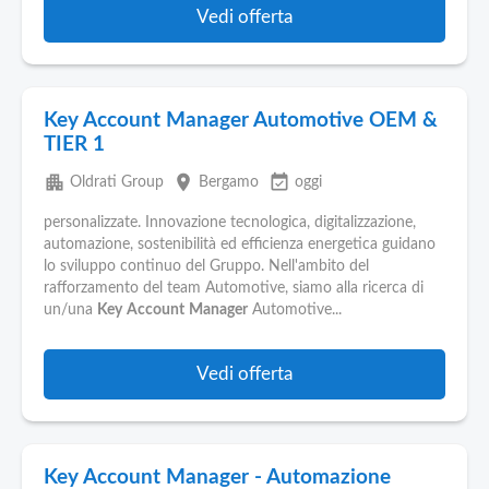
Vedi offerta
Key Account Manager Automotive OEM &
TIER 1
apartment
place
event_available
Oldrati Group
Bergamo
oggi
personalizzate. Innovazione tecnologica, digitalizzazione,
automazione, sostenibilità ed efficienza energetica guidano
lo sviluppo continuo del Gruppo. Nell'ambito del
rafforzamento del team Automotive, siamo alla ricerca di
un/una
Key
Account
Manager
Automotive...
Vedi offerta
Key Account Manager - Automazione