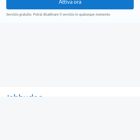
Servizio gratuito. Potrai disattivare il servizio in qualunque momento
Jobbydoo
Cerca per professione
Cerca per area geografica
Cerca per azienda
Termini e Condizioni
Privacy
Contatti