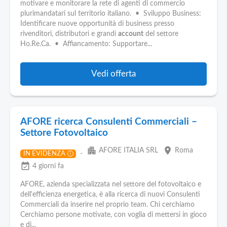
Pubblica
motivare e monitorare la rete di agenti di commercio
Offerte
plurimandatari sul territorio italiano. • Sviluppo Business:
Identificare nuove opportunità di business presso
rivenditori, distributori e grandi
account
del settore
Area
Ho.Re.Ca. • Affiancamento: Supportare...
Aziende
Vedi offerta
AFORE ricerca Consulenti Commerciali –
Settore Fotovoltaico
apartment
place
AFORE ITALIA SRL
Roma
-
IN EVIDENZA
i
event_available
4 giorni fa
AFORE, azienda specializzata nel settore del fotovoltaico e
dell'efficienza energetica, è alla ricerca di nuovi Consulenti
Commerciali da inserire nel proprio team. Chi cerchiamo
Cerchiamo persone motivate, con voglia di mettersi in gioco
e di...