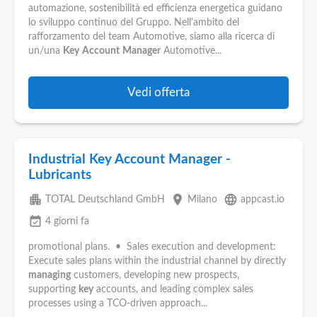
automazione, sostenibilità ed efficienza energetica guidano
lo sviluppo continuo del Gruppo. Nell'ambito del
rafforzamento del team Automotive, siamo alla ricerca di
un/una
Key
Account
Manager
Automotive...
Vedi offerta
Industrial Key Account Manager -
Lubricants
apartment
place
language
TOTAL Deutschland GmbH
Milano
appcast.io
event_available
4 giorni fa
promotional plans. • Sales execution and development:
Execute sales plans within the industrial channel by directly
managing
customers, developing new prospects,
supporting
key
accounts, and leading complex sales
processes using a TCO-driven approach...