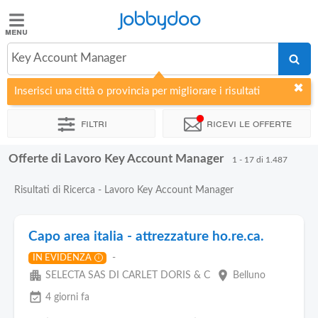
Jobbydoo
Jobbydoo
Key Account Manager
Offerte
di
Inserisci una città o provincia per migliorare i risultati
lavoro
Filtri
Ricevi le offerte
Stipendi
Offerte di Lavoro Key Account Manager
1 - 17 di 1.487
Elenco
Risultati di Ricerca - Lavoro Key Account Manager
professioni
Capo area italia - attrezzature ho.re.ca.
Blog
-
IN EVIDENZA
i
apartment
place
SELECTA SAS DI CARLET DORIS & C
Belluno
event_available
4 giorni fa