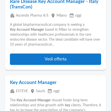
Rare Disease Key Account Manager - Italy
(TransCon)
apartment
place
event_available
Ascendis Pharma A/S
Milano
oggi
A global biopharmaceutical company is seeking a
Key
Account
Manager
based in Milan to strengthen
relationships with healthcare professionals in the rare
endocrine disease sector. The ideal candidate will have over
10 years of pharmaceutical...
Vedi offerta
Key Account Manager
apartment
place
event_available
ESTEVE
Sauris
oggi
The
Key
Account
Manager
should foster long-term
relationships and drive growth with
key
clients. Therefore, it
has to increase the prescription of the company's