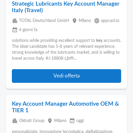
Strategic Lubricants Key Account Manager
Italy (Travel)
apartment
place
language
TOTAL Deutschland GmbH
Milano
appcast.io
event_available
4 giorni fa
solutions while providing excellent support to
key
accounts.
The ideal candidate has 5-8 years of relevant experience,
strong knowledge of the lubricants market, and is willing to
travel across Italy. #J-18808-Ljbffr...
Vedi offerta
Key Account Manager Automotive OEM &
TIER 1
apartment
place
event_available
Oldrati Group
Milano
oggi
personalizzate. Innovazione tecnologica, digitalizzazione,