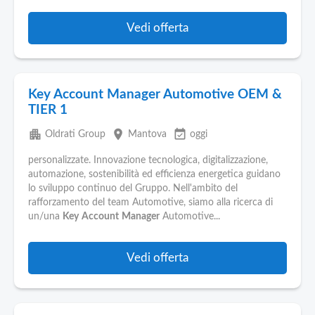
Vedi offerta
Key Account Manager Automotive OEM &
TIER 1
apartment
place
event_available
Oldrati Group
Mantova
oggi
personalizzate. Innovazione tecnologica, digitalizzazione,
automazione, sostenibilità ed efficienza energetica guidano
lo sviluppo continuo del Gruppo. Nell'ambito del
rafforzamento del team Automotive, siamo alla ricerca di
un/una
Key
Account
Manager
Automotive...
Vedi offerta