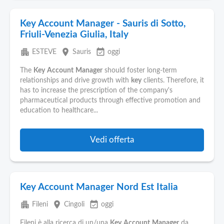
Key Account Manager - Sauris di Sotto,
Friuli-Venezia Giulia, Italy
apartment
place
event_available
ESTEVE
Sauris
oggi
The
Key
Account
Manager
should foster long-term
relationships and drive growth with
key
clients. Therefore, it
has to increase the prescription of the company's
pharmaceutical products through effective promotion and
education to healthcare...
Vedi offerta
Key Account Manager Nord Est Italia
apartment
place
event_available
Fileni
Cingoli
oggi
Fileni è alla ricerca di un/una
Key
Account
Manager
da