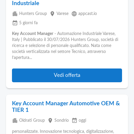
Industriale
apartment
place
language
Hunters Group
Varese
appcast.io
event_available
5 giorni fa
Key
Account
Manager
- Automazione Industriale Varese,
Italy | Pubblicato il 30/07/2026 Hunters Group, società di
ricerca e selezione di personale qualificato. Nata come
società verticalizzata nel settore Tecnico, attraverso
l’apertura...
Vedi offerta
Key Account Manager Automotive OEM &
TIER 1
apartment
place
event_available
Oldrati Group
Sondrio
oggi
personalizzate. Innovazione tecnologica, digitalizzazione,