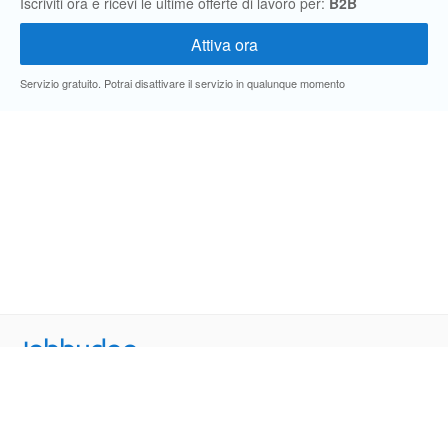
Iscriviti ora e ricevi le ultime offerte di lavoro per:
B2B
Servizio gratuito. Potrai disattivare il servizio in qualunque momento
Jobbydoo
Cerca per professione
Cerca per area geografica
Cerca per azienda