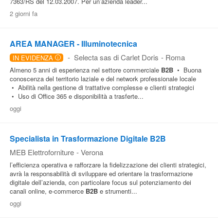
7363/RS del 12.03.2007. Per un’azienda leader...
2 giorni fa
Pubblica
Offerte
AREA MANAGER - Illuminotecnica
-
Selecta sas di Carlet Doris
-
Roma
IN EVIDENZA
Area
i
Almeno 5 anni di esperienza nel settore commerciale
B2B
• Buona
Aziende
conoscenza del territorio laziale e del network professionale locale
• Abilità nella gestione di trattative complesse e clienti strategici
• Uso di Office 365 e disponibilità a trasferte...
oggi
Specialista in Trasformazione Digitale B2B
MEB Elettroforniture
-
Verona
l’efficienza operativa e rafforzare la fidelizzazione dei clienti strategici,
avrà la responsabilità di sviluppare ed orientare la trasformazione
digitale dell’azienda, con particolare focus sul potenziamento dei
canali online, e-commerce
B2B
e strumenti...
oggi