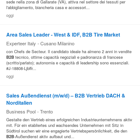
sede nella zona di Gallarate (VA), attiva nel settore dei tessuti per
l'abbigliamento, biancheria casa e accessori...
oggi
Area Sales Leader - West & IDF, B2B Tire Market
Experteer Italy
-
Cusano Milanino
con Chefs de Secteur. Il candidato ideale ha almeno 2 anni in vendite
B2B
tecnico, ottime capacità negoziali e padronanza di francese
(scritto/parlato); autonomia e capacità di leadership sono essenziali.
#J-18808-Ljbffr...
oggi
Sales Außendienst (m/w/d) – B2B Vertrieb DACH &
Norditalien
Business Pool
-
Trento
Gestalte den Vertrieb eines erfolgreichen Industrieunternehmens aktiv
mit. Für ein etabliertes und wachsendes Unternehmen mit Sitz in
Südtirol suchen wir eine engagierte Vertriebspersönlichkeit, die den
B2B
-Außendienst aktiv aufbaut und...