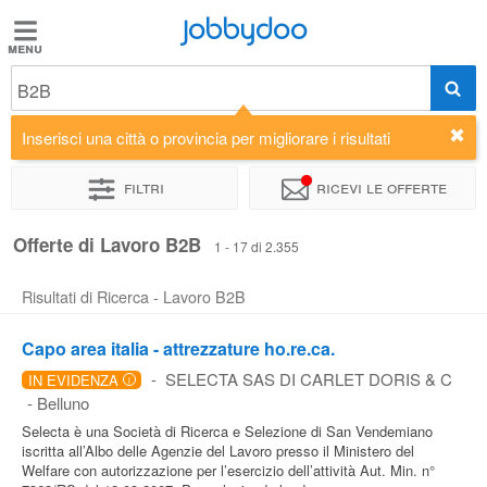
Jobbydoo
Jobbydoo
B2B
Offerte
di
Inserisci una città o provincia per migliorare i risultati
lavoro
Filtri
Ricevi le offerte
Stipendi
Offerte di Lavoro B2B
1 - 17 di 2.355
Risultati di Ricerca - Lavoro B2B
Elenco
professioni
Capo area italia - attrezzature ho.re.ca.
-
SELECTA SAS DI CARLET DORIS & C
IN EVIDENZA
i
Blog
-
Belluno
Selecta è una Società di Ricerca e Selezione di San Vendemiano
iscritta all’Albo delle Agenzie del Lavoro presso il Ministero del
Welfare con autorizzazione per l’esercizio dell’attività Aut. Min. n°