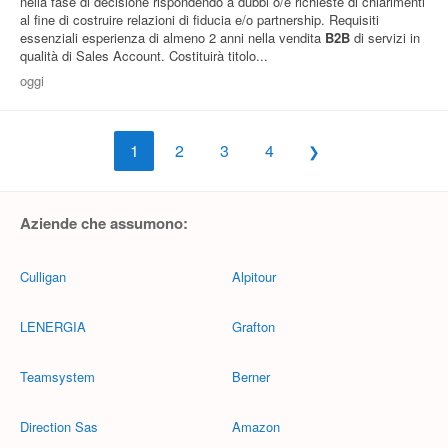
nella fase di decisione rispondendo a dubbi o/e richieste di chiarimenti
al fine di costruire relazioni di fiducia e/o partnership. Requisiti
essenziali esperienza di almeno 2 anni nella vendita
B2B
di servizi in
qualità di Sales Account. Costituirà titolo...
oggi
1
2
3
4
Aziende che assumono:
Culligan
Alpitour
LENERGIA
Grafton
Teamsystem
Berner
Direction Sas
Amazon