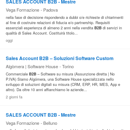
SALES ACCOUNT B2B - Mestre
Vega Formazione
-
Padova
nella fase di decisione rispondendo a dubbi o/e richieste di chiarimenti
al fine di costruire relazioni di fiducia e/o partnership. Requisiti
essenziali esperienza di almeno 2 anni nella vendita
B2B
di servizi in
qualità di Sales Account. Costituirà titolo...
oggi
Sales Account B2B – Soluzioni Software Custom
Algòmera | Software House
-
Torino
Commerciale
B2B
– Software su misura (Assunzione diretta | No
P.IVA) Siamo Algómera, una Software House specializzata nello
sviluppo di soluzioni digitali su misura (CRM, ERP, HR, MES, App e
altro). Da oltre 10 anni affianchiamo le aziende...
2 giorni fa
SALES ACCOUNT B2B - Mestre
Vega Formazione
-
Belluno