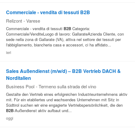
Commerciale - vendita di tessuti B2B
Relizont
-
Varese
Commerciale - vendita di tessuti
B2B
Categoria:
Commerciale/VenditeLuogo di lavoro: GallarateAzienda Cliente, con
sede nella zona di Gallarate (VA), attiva nel settore dei tessuti per
l'abbigliamento, biancheria casa e accessori, ci ha affidato...
ieri
Sales Außendienst (m/w/d) – B2B Vertrieb DACH &
Norditalien
Business Pool
-
Termeno sulla strada del vino
Gestalte den Vertrieb eines erfolgreichen Industrieunternehmens aktiv
mit. Für ein etabliertes und wachsendes Unternehmen mit Sitz in
Südtirol suchen wir eine engagierte Vertriebspersönlichkeit, die den
B2B
-Außendienst aktiv aufbaut und...
oggi