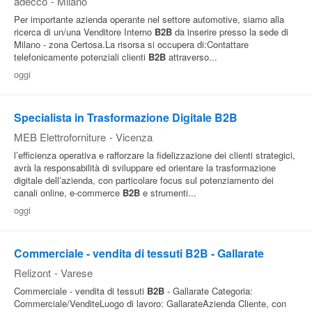
adecco
-
Milano
Per importante azienda operante nel settore automotive, siamo alla
ricerca di un/una Venditore Interno
B2B
da inserire presso la sede di
Milano - zona Certosa.La risorsa si occupera di:Contattare
telefonicamente potenziali clienti
B2B
attraverso...
oggi
Specialista in Trasformazione Digitale B2B
MEB Elettroforniture
-
Vicenza
l’efficienza operativa e rafforzare la fidelizzazione dei clienti strategici,
avrà la responsabilità di sviluppare ed orientare la trasformazione
digitale dell’azienda, con particolare focus sul potenziamento dei
canali online, e-commerce
B2B
e strumenti...
oggi
Commerciale - vendita di tessuti B2B - Gallarate
Relizont
-
Varese
Commerciale - vendita di tessuti
B2B
- Gallarate Categoria:
Commerciale/VenditeLuogo di lavoro: GallarateAzienda Cliente, con