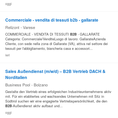
oggi
Commerciale - vendita di tessuti b2b - gallarate
Relizont
-
Varese
COMMERCIALE - VENDITA DI TESSUTI
B2B
- GALLARATE
Categoria: Commerciale/VenditeLuogo di lavoro: GallarateAzienda
Cliente, con sede nella zona di Gallarate (VA), attiva nel settore dei
tessuti per l'abbigliamento, biancheria casa e accessori...
ieri
Sales Außendienst (m/w/d) – B2B Vertrieb DACH &
Norditalien
Business Pool
-
Bolzano
Gestalte den Vertrieb eines erfolgreichen Industrieunternehmens aktiv
mit. Für ein etabliertes und wachsendes Unternehmen mit Sitz in
Südtirol suchen wir eine engagierte Vertriebspersönlichkeit, die den
B2B
-Außendienst aktiv aufbaut und...
oggi