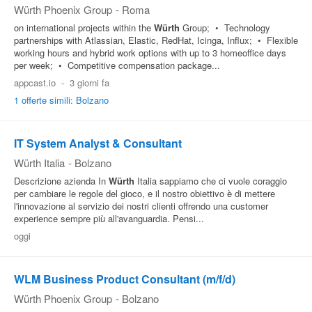
Würth Phoenix Group
-
Roma
on international projects within the
Würth
Group; • Technology
partnerships with Atlassian, Elastic, RedHat, Icinga, Influx; • Flexible
working hours and hybrid work options with up to 3 homeoffice days
per week; • Competitive compensation package...
appcast.io
-
3 giorni fa
1 offerte simili: Bolzano
IT System Analyst & Consultant
Würth Italia
-
Bolzano
Descrizione azienda In
Würth
Italia sappiamo che ci vuole coraggio
per cambiare le regole del gioco, e il nostro obiettivo è di mettere
l'innovazione al servizio dei nostri clienti offrendo una customer
experience sempre più all'avanguardia. Pensi...
oggi
WLM Business Product Consultant (m/f/d)
Würth Phoenix Group
-
Bolzano