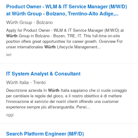
Product Owner - WLM & IT Service Manager (M/W/D)
at Würth Group - Bolzano, Trentino-Alto Adige,...
Würth Group
-
Bolzano
Apply for Product Owner - WLM & IT Service Manager (M/W/D) at
Würth
Group in Bolzano - Bozen, TRE, IT. This full‑time on‑site
position offers great opportunities for career growth. Overview Für
unser internationales
Würth
Lifecycle Management...
ieri
IT System Analyst & Consultant
Würth Italia
-
Trento
Descrizione azienda In
Würth
Italia sappiamo che ci vuole coraggio
per cambiare le regole del gioco, e il nostro obiettivo è di mettere
l'innovazione al servizio dei nostri clienti offrendo una customer
experience sempre più all'avanguardia. Pensi...
oggi
Search Platform Engineer (M/F/D)