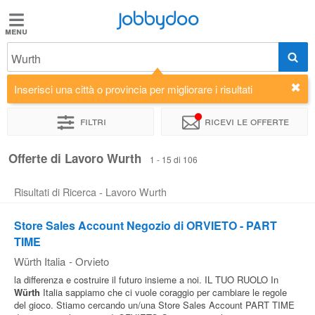
Jobbydoo
Jobbydoo
Wurth
Offerte
di
Inserisci una città o provincia per migliorare i risultati
lavoro
Filtri
Ricevi le offerte
Stipendi
Offerte di Lavoro Wurth
1 - 15 di 106
Risultati di Ricerca - Lavoro Wurth
Elenco
professioni
Store Sales Account Negozio di ORVIETO - PART
TIME
Blog
Würth Italia
-
Orvieto
la differenza e costruire il futuro insieme a noi. IL TUO RUOLO In
Würth
Italia sappiamo che ci vuole coraggio per cambiare le regole
del gioco. Stiamo cercando un/una Store Sales Account PART TIME