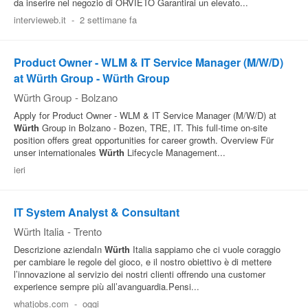
da inserire nel negozio di ORVIETO Garantirai un elevato...
Pubblica
intervieweb.it
-
2 settimane fa
Offerte
Product Owner - WLM & IT Service Manager (M/W/D)
at Würth Group - Würth Group
Area
Würth Group
-
Bolzano
Aziende
Apply for Product Owner - WLM & IT Service Manager (M/W/D) at
Würth
Group in Bolzano - Bozen, TRE, IT. This full‑time on‑site
position offers great opportunities for career growth. Overview Für
unser internationales
Würth
Lifecycle Management...
ieri
IT System Analyst & Consultant
Würth Italia
-
Trento
Descrizione aziendaIn
Würth
Italia sappiamo che ci vuole coraggio
per cambiare le regole del gioco, e il nostro obiettivo è di mettere
l’innovazione al servizio dei nostri clienti offrendo una customer
experience sempre più all’avanguardia.Pensi...
whatjobs.com
-
oggi