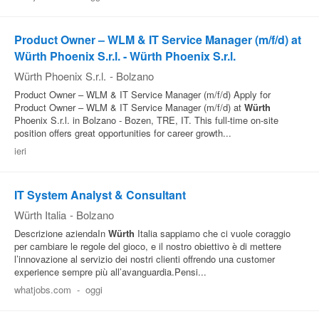
Product Owner – WLM & IT Service Manager (m/f/d) at
Würth Phoenix S.r.l. - Würth Phoenix S.r.l.
Würth Phoenix S.r.l.
-
Bolzano
Product Owner – WLM & IT Service Manager (m/f/d) Apply for
Product Owner – WLM & IT Service Manager (m/f/d) at
Würth
Phoenix S.r.l. in Bolzano - Bozen, TRE, IT. This full‑time on‑site
position offers great opportunities for career growth...
ieri
IT System Analyst & Consultant
Würth Italia
-
Bolzano
Descrizione aziendaIn
Würth
Italia sappiamo che ci vuole coraggio
per cambiare le regole del gioco, e il nostro obiettivo è di mettere
l’innovazione al servizio dei nostri clienti offrendo una customer
experience sempre più all’avanguardia.Pensi...
whatjobs.com
-
oggi