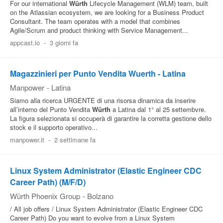
For our international
Würth
Lifecycle Management (WLM) team, built
on the Atlassian ecosystem, we are looking for a Business Product
Consultant. The team operates with a model that combines
Agile/Scrum and product thinking with Service Management...
appcast.io
-
3 giorni fa
Magazzinieri per Punto Vendita Wuerth - Latina
Manpower
-
Latina
Siamo alla ricerca URGENTE di una risorsa dinamica da inserire
all’interno del Punto Vendita
Würth
a Latina dal 1° al 25 settembvre.
La figura selezionata si occuperà di garantire la corretta gestione dello
stock e il supporto operativo...
manpower.it
-
2 settimane fa
Linux System Administrator (Elastic Engineer CDC
Career Path) (M/F/D)
Würth Phoenix Group
-
Bolzano
/ All job offers / Linux System Administrator (Elastic Engineer CDC
Career Path) Do you want to evolve from a Linux System