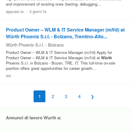
and improvement of existing ones (testing, debugging...
appcast.io
-
3 giorni fa
Product Owner – WLM & IT Service Manager (m/f/d) at
Würth Phoenix S.r.l. - Bolzano, Trentino-Alto...
Würth Phoenix S.r.l.
-
Bolzano
Product Owner – WLM & IT Service Manager (m/f/d) Apply for
Product Owner – WLM & IT Service Manager (m/f/d) at
Würth
Phoenix S.r.l. in Bolzano - Bozen, TRE, IT. This full‑time on‑site
position offers great opportunities for career growth...
ieri
1
2
3
4
Annunci di lavoro Wurth a: