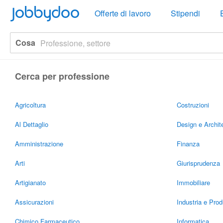
Jobbydoo
Offerte di lavoro
Stipendi
Cosa
Cerca per professione
Agricoltura
Costruzioni
Al Dettaglio
Design e Archite
Amministrazione
Finanza
Arti
Giurisprudenza
Artigianato
Immobiliare
Assicurazioni
Industria e Pro
Chimico Farmaceutico
Informatica