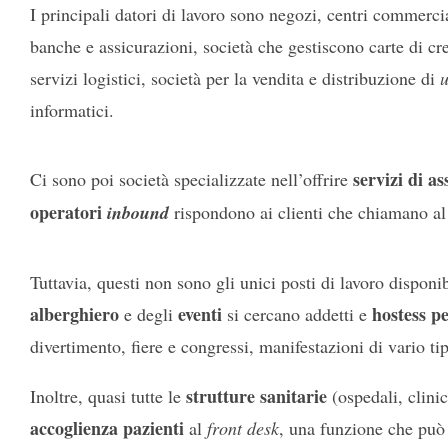
I principali datori di lavoro sono negozi, centri commercia
banche e assicurazioni, società che gestiscono carte di cr
servizi logistici, società per la vendita e distribuzione di
ut
informatici.
servizi di as
Ci sono poi società specializzate nell’offrire
operatori
inbound
rispondono ai clienti che chiamano a
Tuttavia, questi non sono gli unici posti di lavoro disponi
alberghiero
eventi
hostess per
e degli
si cercano addetti e
divertimento, fiere e congressi, manifestazioni di vario ti
strutture sanitarie
Inoltre, quasi tutte le
(ospedali, clinic
accoglienza pazienti
al
front desk
, una funzione che può e