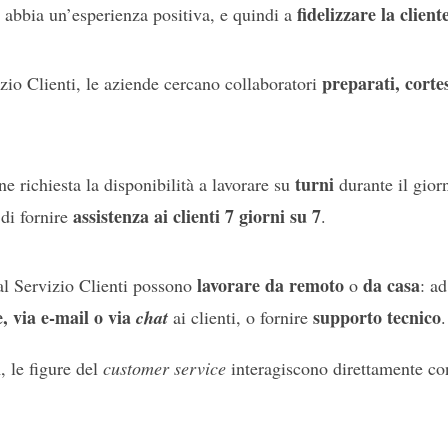
fidelizzare la client
e abbia un’esperienza positiva, e quindi a
preparati, corte
izio Clienti, le aziende cercano collaboratori
turni
e richiesta la disponibilità a lavorare su
durante il gior
assistenza ai clienti 7 giorni su 7
 di fornire
.
lavorare da remoto
da casa
 al Servizio Clienti possono
o
: a
, via e-mail o via
supporto tecnico
chat
ai clienti, o fornire
.
i
, le figure del
customer service
interagiscono direttamente con