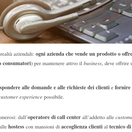
ogni azienda che vende un prodotto o offre
realtà aziendali:
 o consumatori
) per mantenere attivo il
business
, deve offrire 
ispondere alle domande e alle richieste dei clienti
fornire
e
customer experience
possibile.
operatore di call center
merosi: dall’
all’addetto alle
custome
hostess
accoglienza clienti
tecnico d
alle
con mansioni di
al