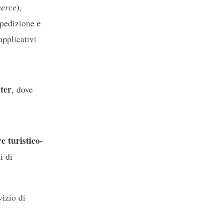
erce
),
spedizione e
applicativi
nter
, dove
re turistico-
i di
vizio di