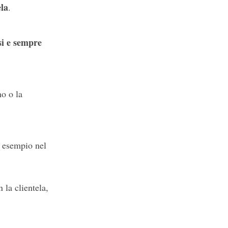
ela
.
si e sempre
no o la
d esempio nel
 la clientela,