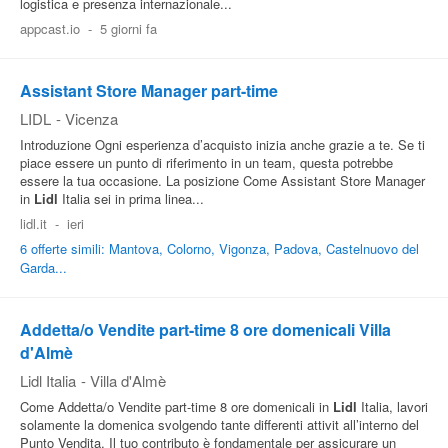
logistica e presenza internazionale...
Pubblica
appcast.io
-
5 giorni fa
Offerte
Assistant Store Manager part-time
LIDL
-
Vicenza
Area
Introduzione Ogni esperienza d’acquisto inizia anche grazie a te. Se ti
Aziende
piace essere un punto di riferimento in un team, questa potrebbe
essere la tua occasione. La posizione Come Assistant Store Manager
in
Lidl
Italia sei in prima linea...
lidl.it
-
ieri
6 offerte simili: Mantova, Colorno, Vigonza, Padova, Castelnuovo del
Garda...
Addetta/o Vendite part-time 8 ore domenicali Villa
d'Almè
Lidl Italia
-
Villa d'Almè
Come Addetta/o Vendite part-time 8 ore domenicali in
Lidl
Italia, lavori
solamente la domenica svolgendo tante differenti attivit all’interno del
Punto Vendita. Il tuo contributo è fondamentale per assicurare un