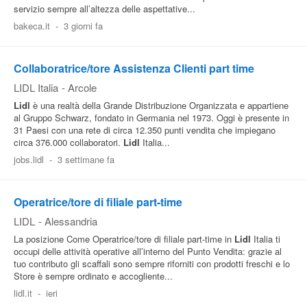
servizio sempre all’altezza delle aspettative...
bakeca.it
-
3 giorni fa
Collaboratrice/tore Assistenza Clienti part time
LIDL Italia
-
Arcole
Lidl
è una realtà della Grande Distribuzione Organizzata e appartiene
al Gruppo Schwarz, fondato in Germania nel 1973. Oggi è presente in
31 Paesi con una rete di circa 12.350 punti vendita che impiegano
circa 376.000 collaboratori.
Lidl
Italia...
jobs.lidl
-
3 settimane fa
Operatrice/tore di filiale part-time
LIDL
-
Alessandria
La posizione Come Operatrice/tore di filiale part-time in
Lidl
Italia ti
occupi delle attività operative all’interno del Punto Vendita: grazie al
tuo contributo gli scaffali sono sempre riforniti con prodotti freschi e lo
Store è sempre ordinato e accogliente...
lidl.it
-
ieri