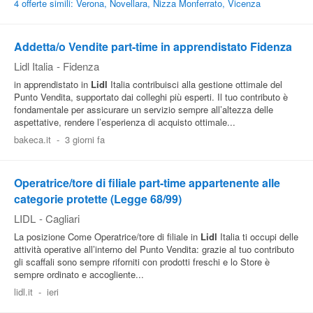
4 offerte simili: Verona, Novellara, Nizza Monferrato, Vicenza
Addetta/o Vendite part-time in apprendistato Fidenza
Lidl Italia
-
Fidenza
in apprendistato in
Lidl
Italia contribuisci alla gestione ottimale del
Punto Vendita, supportato dai colleghi più esperti. Il tuo contributo è
fondamentale per assicurare un servizio sempre all’altezza delle
aspettative, rendere l’esperienza di acquisto ottimale...
bakeca.it
-
3 giorni fa
Operatrice/tore di filiale part-time appartenente alle
categorie protette (Legge 68/99)
LIDL
-
Cagliari
La posizione Come Operatrice/tore di filiale in
Lidl
Italia ti occupi delle
attività operative all’interno del Punto Vendita: grazie al tuo contributo
gli scaffali sono sempre riforniti con prodotti freschi e lo Store è
sempre ordinato e accogliente...
lidl.it
-
ieri