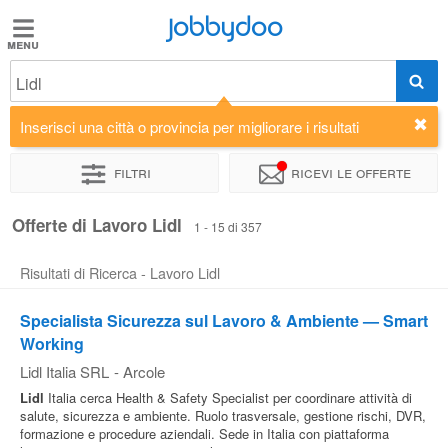
Jobbydoo
Jobbydoo
Lidl
Offerte
di
Inserisci una città o provincia per migliorare i risultati
lavoro
Filtri
Ricevi le offerte
Stipendi
Offerte di Lavoro Lidl
1 - 15 di 357
Risultati di Ricerca - Lavoro Lidl
Elenco
professioni
Specialista Sicurezza sul Lavoro & Ambiente — Smart
Working
Blog
Lidl Italia SRL
-
Arcole
Lidl
Italia cerca Health & Safety Specialist per coordinare attività di
salute, sicurezza e ambiente. Ruolo trasversale, gestione rischi, DVR,
formazione e procedure aziendali. Sede in Italia con piattaforma