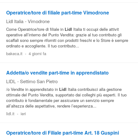
Operatrice/tore di filiale part-time Vimodrone
Lidl Italia
-
Vimodrone
Come Operatrice/tore di filiale in
Lidl
Italia ti occupi delle attivit
operative all’interno del Punto Vendita: grazie al tuo contributo gli
scaffali sono sempre riforniti con prodotti freschi e lo Store è sempre
ordinato e accogliente. Il tuo contributo...
bakeca.it
-
4 giorni fa
Addetta/o vendite part-time in apprendistato
LIDL
-
Settimo San Pietro
/o Vendite in apprendistato in
Lidl
Italia contribuisci alla gestione
ottimale del Punto Vendita, supportato dai colleghi più esperti. Il tuo
contributo è fondamentale per assicurare un servizio sempre
all’altezza delle aspettative, rendere l’esperienza...
lidl.it
-
ieri
Operatrice/tore di Filiale part-time Art. 18 Guspini