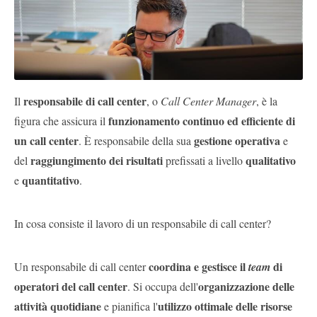
Pubblica
Offerte
Area
responsabile di call center
Il
, o
Call Center Manager
, è la
Aziende
funzionamento continuo ed efficiente di
figura che assicura il
un call center
gestione operativa
. È responsabile della sua
e
raggiungimento dei risultati
qualitativo
del
prefissati a livello
quantitativo
e
.
In cosa consiste il lavoro di un responsabile di call center?
coordina e gestisce il
di
Un responsabile di call center
team
operatori del call center
organizzazione delle
. Si occupa dell'
attività quotidiane
utilizzo ottimale delle risorse
e pianifica l'