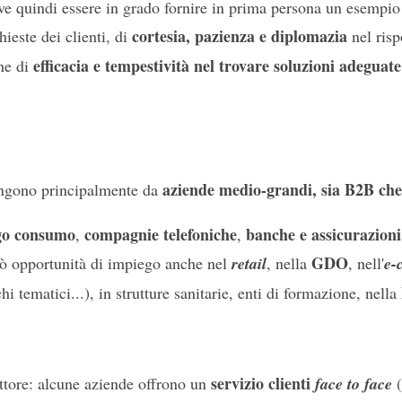
deve quindi essere in grado fornire in prima persona un esempi
cortesia, pazienza e diplomazia
hieste dei clienti, di
nel risp
efficacia e tempestività nel trovare soluzioni adeguate
che di
aziende medio-grandi, sia B2B ch
gono principalmente da
rgo consumo
compagnie telefoniche
banche e assicurazioni,
,
,
GDO
rò opportunità di impiego anche nel
retail
, nella
, nell'
e-
hi tematici...), in strutture sanitarie, enti di formazione, nella
servizio clienti
ttore: alcune aziende offrono un
face to face