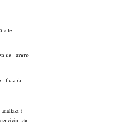
a
o le
nza del lavoro
o
rifiuta di
 analizza i
servizio
, sia