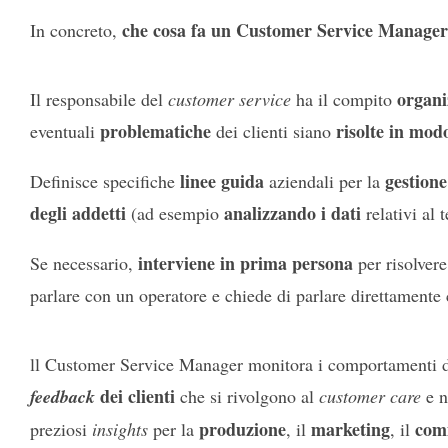
che cosa fa un Customer Service Manage
In concreto,
organiz
Il responsabile del
customer service
ha il compito
problematiche
risolte in mod
eventuali
dei clienti siano
linee guida
gestione
Definisce specifiche
aziendali per la
degli addetti
analizzando i dati
(ad esempio
relativi al
interviene in prima persona
Se necessario,
per risolvere
parlare con un operatore e chiede di parlare direttamente c
ll Customer Service Manager monitora i comportamenti di
dei clienti
feedback
che si rivolgono al
customer care
e n
produzione
marketing
com
preziosi
insights
per la
, il
, il