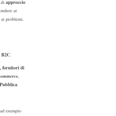
approccio
o di
ondere ai
ai problemi.
e B2C
.
 fornitori di
commerce
,
Pubblica
(ad esempio