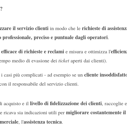
r?
zare il servizio clienti
richieste di assistenz
in modo che le
o professionale, preciso e puntuale dagli operatori
.
 efficace di richieste e reclami
efficie
e misura e ottimizza l'
 tempo medio di evasione dei
ticket
aperti dai clienti).
cliente insoddisfatt
 i casi più complicati - ad esempio se un
on il responsabile del servizio clienti.
livello di fidelizzazione dei clienti
 acquisto e il
, raccoglie e
migliorare costantemente il 
e ricava sia indicazioni utili per
merciale
assistenza tecnica
, l'
.