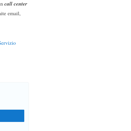
 in
call center
ite email,
ervizio