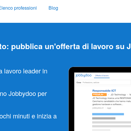
Elenco professioni
Blog
to: pubblica un'offerta di lavoro su
a lavoro leader in
ano Jobbydoo per
ochi minuti e inizia a