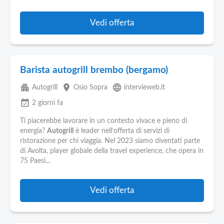
Vedi offerta
Barista autogrill brembo (bergamo)
apartment
place
language
Autogrill
Osio Sopra
intervieweb.it
event_available
2 giorni fa
Ti piacerebbe lavorare in un contesto vivace e pieno di
energia?
Autogrill
è leader nell’offerta di servizi di
ristorazione per chi viaggia. Nel 2023 siamo diventati parte
di Avolta, player globale della travel experience, che opera in
75 Paesi...
Vedi offerta