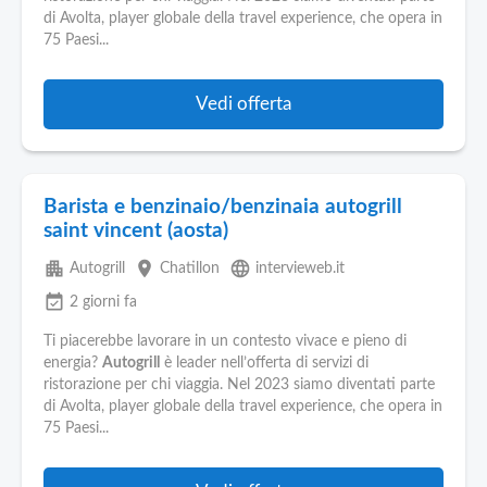
Pubblica
di Avolta, player globale della travel experience, che opera in
Offerte
75 Paesi...
Area
Vedi offerta
Aziende
Barista e benzinaio/benzinaia autogrill
saint vincent (aosta)
apartment
place
language
Autogrill
Chatillon
intervieweb.it
event_available
2 giorni fa
Ti piacerebbe lavorare in un contesto vivace e pieno di
energia?
Autogrill
è leader nell’offerta di servizi di
ristorazione per chi viaggia. Nel 2023 siamo diventati parte
di Avolta, player globale della travel experience, che opera in
75 Paesi...