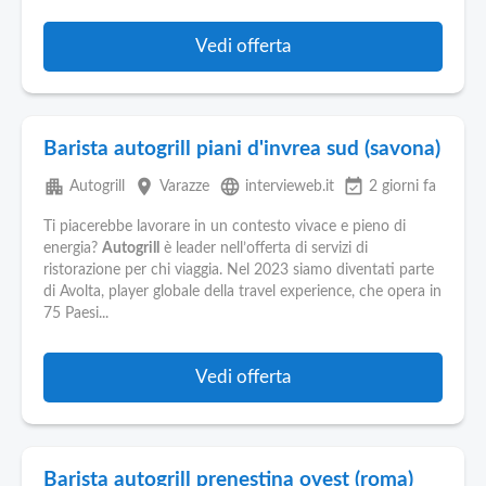
Vedi offerta
Barista autogrill piani d'invrea sud (savona)
apartment
place
language
event_available
Autogrill
Varazze
intervieweb.it
2 giorni fa
Ti piacerebbe lavorare in un contesto vivace e pieno di
energia?
Autogrill
è leader nell’offerta di servizi di
ristorazione per chi viaggia. Nel 2023 siamo diventati parte
di Avolta, player globale della travel experience, che opera in
75 Paesi...
Vedi offerta
Barista autogrill prenestina ovest (roma)