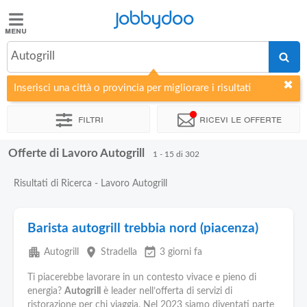
Jobbydoo
Jobbydoo
Autogrill
Offerte
di
Inserisci una città o provincia per migliorare i risultati
lavoro
Filtri
Ricevi le offerte
Stipendi
Offerte di Lavoro Autogrill
1 - 15 di 302
Elenco
Risultati di Ricerca - Lavoro Autogrill
professioni
Barista autogrill trebbia nord (piacenza)
Blog
apartment
place
event_available
Autogrill
Stradella
3 giorni fa
Ti piacerebbe lavorare in un contesto vivace e pieno di
energia?
Autogrill
è leader nell’offerta di servizi di
ristorazione per chi viaggia. Nel 2023 siamo diventati parte