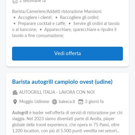
event_available
2 settimane fa
Barista/Cameriere/Addetti ristorazione Mansioni:
• Accogliere i clienti; • Raccogliere gli ordini;
• Preparare cocktail e caffè; • Servire gli ordini al tavolo
o al bancone; • Apparecchiare, sparecchiare e ripulire il
tavolo a fine consumazione;
Vedi offerta
Barista autogrill campiolo ovest (udine)
apartment
AUTOGRILL ITALIA - LAVORA CON NOI
place
language
event_available
Moggio Udinese
bakeca.it
3 giorni fa
Autogrill
è leader nell’offerta di servizi di ristorazione per chi
viaggia. Nel 2023 siamo diventati parte di Avolta, player
globale della travel experience, che opera in 75 Paesi, oltre
1.200 location, con più di 5.500 punti vendita nei settori...