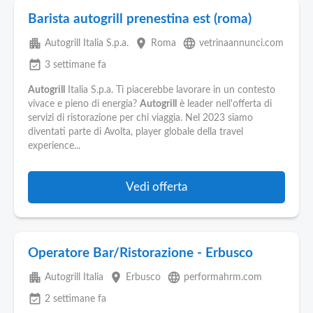
Barista autogrill prenestina est (roma)
apartment
place
language
Autogrill Italia S.p.a.
Roma
vetrinaannunci.com
event_available
3 settimane fa
Autogrill
Italia S.p.a. Ti piacerebbe lavorare in un contesto
vivace e pieno di energia?
Autogrill
è leader nell'offerta di
servizi di ristorazione per chi viaggia. Nel 2023 siamo
diventati parte di Avolta, player globale della travel
experience...
Vedi offerta
Operatore Bar/Ristorazione - Erbusco
apartment
place
language
Autogrill Italia
Erbusco
performahrm.com
event_available
2 settimane fa