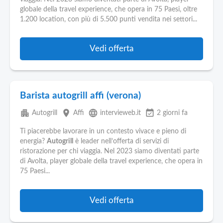
globale della travel experience, che opera in 75 Paesi, oltre
1.200 location, con più di 5.500 punti vendita nei settori...
Vedi offerta
Barista autogrill affi (verona)
apartment
place
language
event_available
Autogrill
Affi
intervieweb.it
2 giorni fa
Ti piacerebbe lavorare in un contesto vivace e pieno di
energia?
Autogrill
è leader nell’offerta di servizi di
ristorazione per chi viaggia. Nel 2023 siamo diventati parte
di Avolta, player globale della travel experience, che opera in
75 Paesi...
Vedi offerta