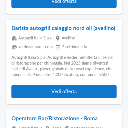
Vedi offerta
Barista autogrill calaggio nord oil (avellino)
apartment
place
Autogrill Italia S.p.a.
Avellino
language
event_available
vetrinaannunci.com
2 settimane fa
Autogrill
Italia S.p.a.
Autogrill
è leader nell'offerta di servizi
di ristorazione per chi viaggia. Nel 2023 siamo diventati
parte di Avolta , player globale della travel experience, che
opera in 75 Paesi, oltre 1.200 location, con più di 5.500...
Vedi offerta
Operatore Bar/Ristorazione - Roma