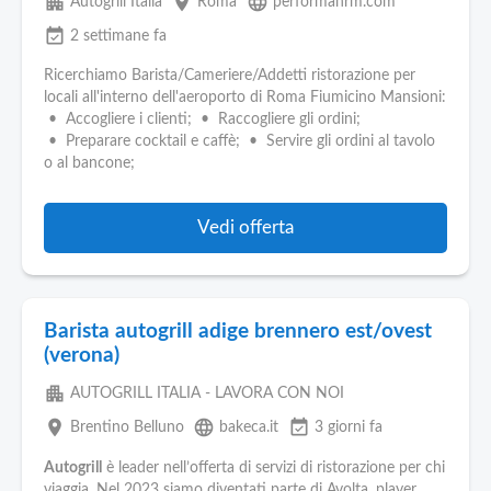
apartment
place
language
Autogrill Italia
Roma
performahrm.com
event_available
2 settimane fa
Ricerchiamo Barista/Cameriere/Addetti ristorazione per
locali all'interno dell'aeroporto di Roma Fiumicino Mansioni:
• Accogliere i clienti; • Raccogliere gli ordini;
• Preparare cocktail e caffè; • Servire gli ordini al tavolo
o al bancone;
Vedi offerta
Barista autogrill adige brennero est/ovest
(verona)
apartment
AUTOGRILL ITALIA - LAVORA CON NOI
place
language
event_available
Brentino Belluno
bakeca.it
3 giorni fa
Autogrill
è leader nell’offerta di servizi di ristorazione per chi
viaggia. Nel 2023 siamo diventati parte di Avolta, player