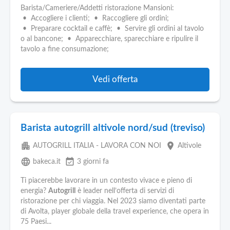
Barista/Cameriere/Addetti ristorazione Mansioni:
• Accogliere i clienti; • Raccogliere gli ordini;
• Preparare cocktail e caffè; • Servire gli ordini al tavolo
o al bancone; • Apparecchiare, sparecchiare e ripulire il
tavolo a fine consumazione;
Vedi offerta
Barista autogrill altivole nord/sud (treviso)
apartment
place
AUTOGRILL ITALIA - LAVORA CON NOI
Altivole
language
event_available
bakeca.it
3 giorni fa
Ti piacerebbe lavorare in un contesto vivace e pieno di
energia?
Autogrill
è leader nell’offerta di servizi di
ristorazione per chi viaggia. Nel 2023 siamo diventati parte
di Avolta, player globale della travel experience, che opera in
75 Paesi...