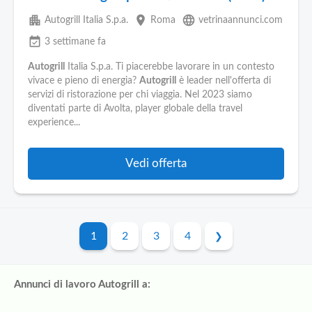
apartment
place
language
Autogrill Italia S.p.a.
Roma
vetrinaannunci.com
event_available
3 settimane fa
Autogrill
Italia S.p.a. Ti piacerebbe lavorare in un contesto
vivace e pieno di energia?
Autogrill
è leader nell'offerta di
servizi di ristorazione per chi viaggia. Nel 2023 siamo
diventati parte di Avolta, player globale della travel
experience...
Vedi offerta
1
2
3
4
Annunci di lavoro Autogrill a: