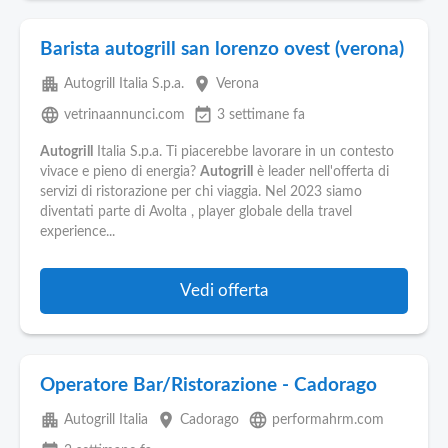
Barista autogrill san lorenzo ovest (verona)
apartment
place
Autogrill Italia S.p.a.
Verona
language
event_available
vetrinaannunci.com
3 settimane fa
Autogrill
Italia S.p.a. Ti piacerebbe lavorare in un contesto
vivace e pieno di energia?
Autogrill
è leader nell'offerta di
servizi di ristorazione per chi viaggia. Nel 2023 siamo
diventati parte di Avolta , player globale della travel
experience...
Vedi offerta
Operatore Bar/Ristorazione - Cadorago
apartment
place
language
Autogrill Italia
Cadorago
performahrm.com