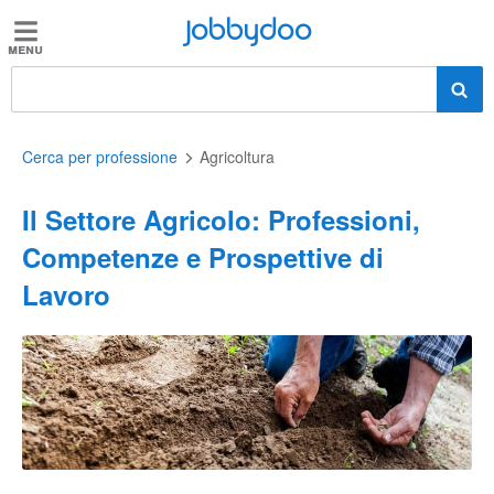
Jobbydoo
Jobbydoo
Offerte
di
lavoro
Cerca per professione
Agricoltura
Il Settore Agricolo: Professioni,
Stipendi
Competenze e Prospettive di
Lavoro
Elenco
professioni
Blog