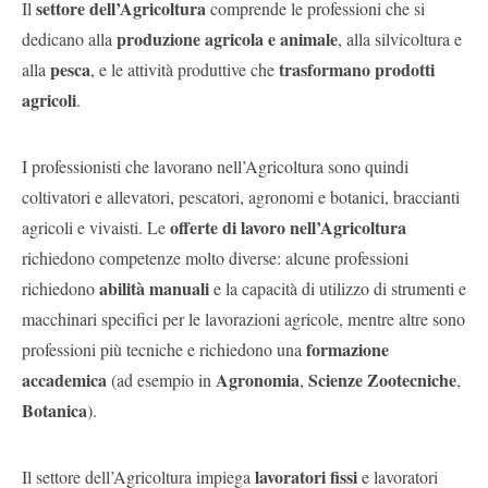
settore dell’Agricoltura
Il
comprende le professioni che si
Pubblica
produzione agricola e animale
dedicano alla
, alla silvicoltura e
Offerte
pesca
trasformano prodotti
alla
, e le attività produttive che
agricoli
.
Area
Aziende
I professionisti che lavorano nell’Agricoltura sono quindi
coltivatori e allevatori, pescatori, agronomi e botanici, braccianti
offerte di lavoro nell’Agricoltura
agricoli e vivaisti. Le
richiedono competenze molto diverse: alcune professioni
abilità manuali
richiedono
e la capacità di utilizzo di strumenti e
macchinari specifici per le lavorazioni agricole, mentre altre sono
formazione
professioni più tecniche e richiedono una
accademica
Agronomia
Scienze Zootecniche
(ad esempio in
,
,
Botanica
).
lavoratori fissi
Il settore dell’Agricoltura impiega
e lavoratori