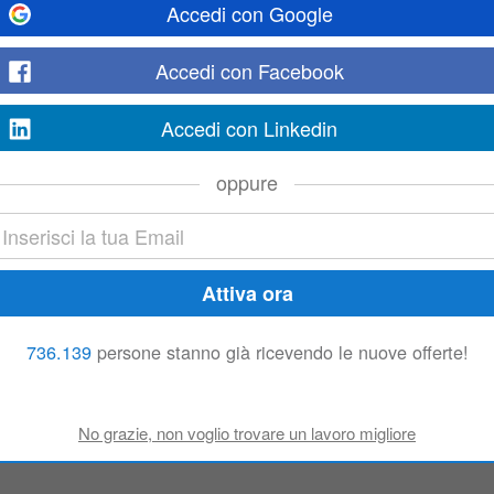
Accedi con Google
Accedi con Facebook
You will join
Credit
Agricole
CIB Italy and especially Global Compliance De
Accedi con Linkedin
ecurity Risk function in Milan. It represents the last level of control of the..
oppure
lano
ocietà del Gruppo
Crédit
Agricole
che propone soluzioni di working capital glob
i commerciali in Italia e all’estero, sostenendo gli operatori economici...
736.139
persone stanno già ricevendo le nuove offerte!
istant
ance Officer Assistant to join its Global Compliance Department in Milan. Th
r and senior team members in fulfilling compliance and financial security...