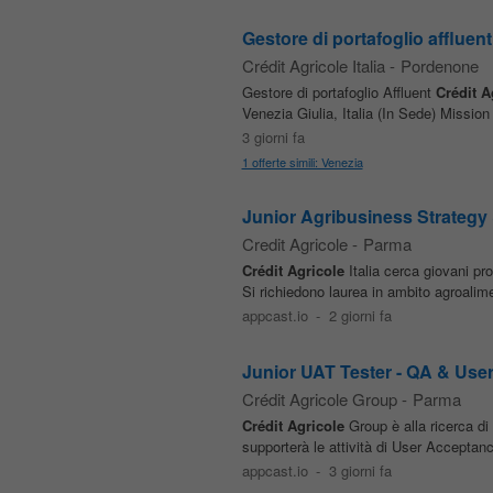
Gestore di portafoglio affluent
Crédit Agricole Italia
-
Pordenone
Gestore di portafoglio Affluent
Crédit
A
Venezia Giulia, Italia (In Sede) Mission
3 giorni fa
1 offerte simili: Venezia
Junior Agribusiness Strategy
Credit Agricole
-
Parma
Crédit
Agricole
Italia cerca giovani pr
Si richiedono laurea in ambito agroali
appcast.io
-
2 giorni fa
Junior UAT Tester - QA & Use
Crédit Agricole Group
-
Parma
Crédit
Agricole
Group è alla ricerca di
supporterà le attività di User Acceptance
appcast.io
-
3 giorni fa