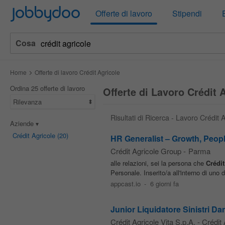
Jobbydoo
Offerte di lavoro
Stipendi
Cosa
Home
Offerte di lavoro Crédit Agricole
Ordina 25 offerte di lavoro
Offerte di Lavoro Crédit 
Rilevanza
Risultati di Ricerca - Lavoro Crédit 
Aziende
Crédit Agricole
(20)
HR Generalist – Growth, Peop
Crédit Agricole Group
-
Parma
alle relazioni, sei la persona che
Crédit
Personale. Inserito/a all'interno di uno 
appcast.io
-
6 giorni fa
Junior Liquidatore Sinistri D
Crédit Agricole Vita S.p.A. - Crédit