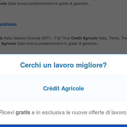
cole
Italia ricerca professionisti/e in grado di garantire...
Business
le
Italia Gestore Aziende (M/F) – Full Time
Crédit
Agricole
Italia, Trento, Tre
Agricole
Italia ricerca professionisti/e in grado di garantire...
Cerchi un lavoro migliore?
s - Stage M/F
le
Italia cerca giovani candidati con passione per il mondo agroalimentare per 
di servizi di consulenza all’interno della divisione Corporate dedicata...
Crédit Agricole
ntebelluna
Ricevi
e in esclusiva le nuove offerte di lavoro
gratis
ocietà del Gruppo
Crédit
Agricole
che propone soluzioni di working capital glob
i commerciali in Italia e all’estero, sostenendo gli operatori economici...