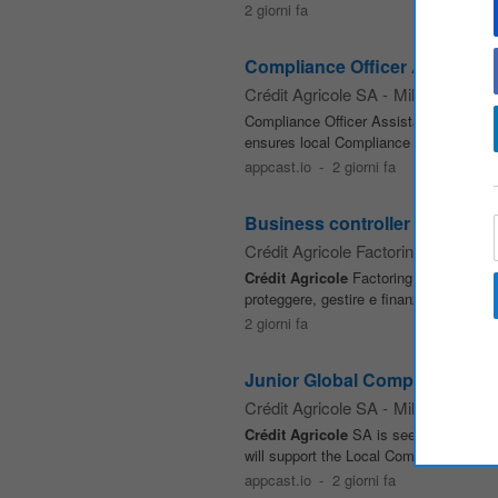
2 giorni fa
Compliance Officer Assistant
Crédit Agricole SA
-
Milano
Compliance Officer Assistant Missions 
ensures local Compliance and Financial S
appcast.io
-
2 giorni fa
Business controller
Crédit Agricole Factoring Italia
-
Mi
Crédit
Agricole
Factoring Italia è la s
proteggere, gestire e finanziare i credit
2 giorni fa
Junior Global Compliance Ass
Crédit Agricole SA
-
Milano
Crédit
Agricole
SA is seeking a Compli
will support the Local Compliance Office
appcast.io
-
2 giorni fa