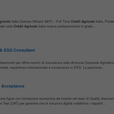
gricole
Italia Gestore Affluent (M/F) – Full Time
Crédit
Agricole
Italia, Porde
 del ruolo
Crédit
Agricole
Italia ricerca professionisti/e in grado...
 & ESG Consultant
ofessionisti per offrire servizi di consulenza nella divisione Corporate Agroali
mentare, esperienza internazionale e conoscenze in ESG. La posizione...
r Acceptance
 una figura con formazione economica da inserire nel team di Quality Assuran
 Test (UAT) per garantire che le soluzioni digitali soddisfino i requisiti...