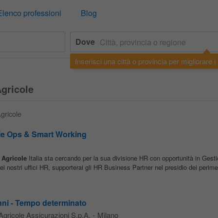
Elenco professioni
Blog
Dove
Inserisci una città o provincia per migliorare i r
Agricole
Agricole
le Ops & Smart Working
Agricole
Italia sta cercando per la sua divisione HR con opportunità in Gesti
dei nostri uffici HR, supporterai gli HR Business Partner nel presidio dei perimet
anni - Tempo determinato
 Agricole Assicurazioni S.p.A.
-
Milano