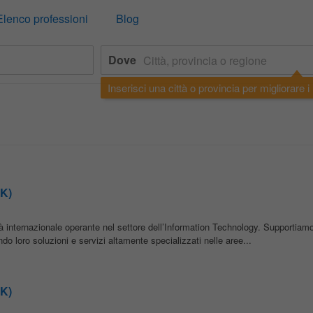
Elenco professioni
Blog
Dove
Inserisci una città o provincia per migliorare i r
GK)
à internazionale operante nel settore dell’Information Technology. Supportiamo i
endo loro soluzioni e servizi altamente specializzati nelle aree...
GK)