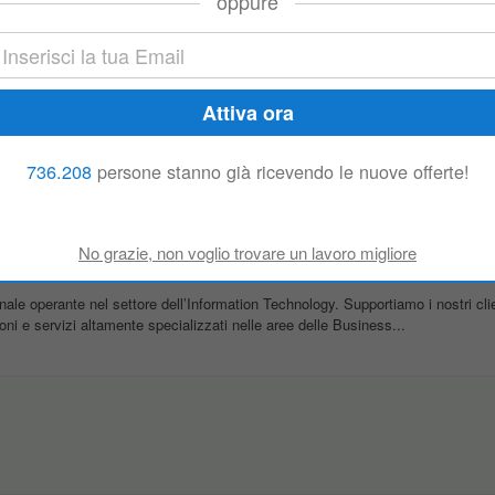
oppure
oni e servizi altamente specializzati nelle aree delle Business...
A)
una primaria realtà internazionale operante nel settore dell’Information Techn
e espansione globale. Il Gruppo supporta organizzazioni pubbliche e private..
736.208
persone stanno già ricevendo le nuove offerte!
if. UO-PM)
nale operante nel settore dell’Information Technology. Supportiamo i nostri clien
oni e servizi altamente specializzati nelle aree delle Business...