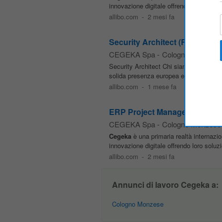
innovazione digitale offrendo loro soluzi
allibo.com
-
2 mesi fa
Security Architect (RIF. DIS.S
CEGEKA Spa
-
Cologno Monzese
Security Architect Chi siamo
Cegeka
è 
solida presenza europea e una crescent
allibo.com
-
1 mese fa
ERP Project Manager (D365) (r
CEGEKA Spa
-
Cologno Monzese
Cegeka
è una primaria realtà internazio
innovazione digitale offrendo loro soluzi
allibo.com
-
2 mesi fa
Annunci di lavoro Cegeka a:
Cologno Monzese