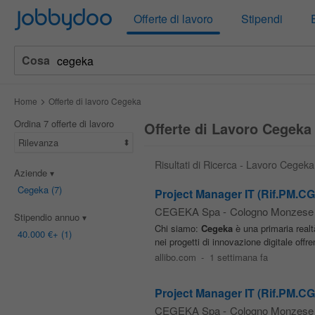
Jobbydoo
Offerte di lavoro
Stipendi
Cosa
Home
Offerte di lavoro Cegeka
Ordina 7 offerte di lavoro
Offerte di Lavoro Cegeka
Rilevanza
Risultati di Ricerca - Lavoro Cegeka
Aziende
Cegeka
(7)
Project Manager IT (Rif.PM.C
CEGEKA Spa
-
Cologno Monzese
Stipendio annuo
Chi siamo:
Cegeka
è una primaria realt
40.000 €
+ (1)
nei progetti di innovazione digitale offr
allibo.com
-
1 settimana fa
Project Manager IT (Rif.PM.C
CEGEKA Spa
-
Cologno Monzese