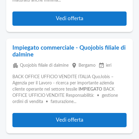
maturato anche minima...
Vedi offerta
Impiegato commerciale - Quojobis filiale di
dalmine
apartment
place
event_available
Quojobis filiale di dalmine
Bergamo
ieri
BACK OFFICE UFFICIO VENDITE ITALIA QuoJobis –
Agenzia per il Lavoro - ricerca per importante azienda
cliente operante nel settore tessile
IMPIEGATO
BACK
OFFICE UFFICIO VENDITE Responsabilità: • gestione
ordini di vendita • fatturazione...
Vedi offerta