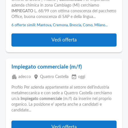
azienda chimica in zona Cambiago (MI) cerchiamo
IMPIEGATO
L. 68/99 con ottima conoscenza del pacchetto
Office, buona conoscenza di SAP e della lingua...
6 offerte simili: Mantova, Cremona, Brescia, Como, Milano...
Vedi offerta
Impiegato commerciale (m/f)
apartment
place
event_available
adecco
Quattro Castella
oggi
Profilo Per azienda appartenente al settore dell'industria
metalmeccanica e con sede a Quattro Castella cerchiamo
un/a
Impiegato
commerciale
(m/f) da inserire nel proprio
organico. La posizione e' aperta anche a candidati e
candidate...
Vedi offerta