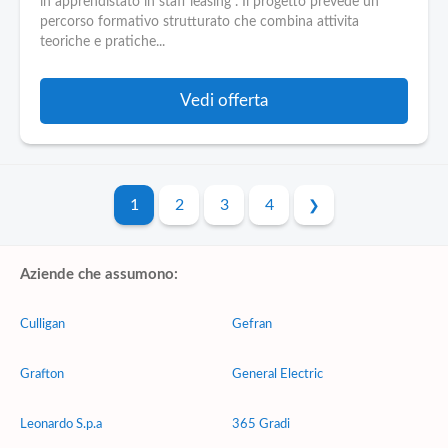
in apprendistato in staff leasing . Il progetto prevede un
percorso formativo strutturato che combina attivita
teoriche e pratiche...
Vedi offerta
1
2
3
4
Aziende che assumono:
Culligan
Gefran
Grafton
General Electric
Leonardo S.p.a
365 Gradi