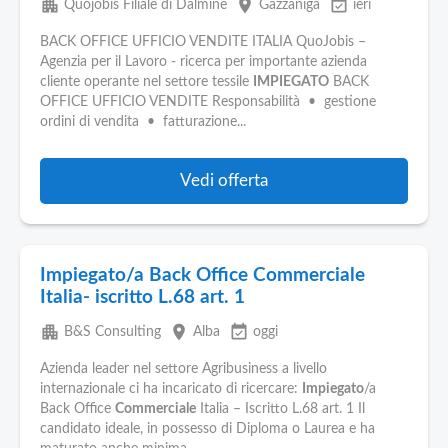
apartment
place
event_available
Quojobis Filiale di Dalmine
Gazzaniga
ieri
BACK OFFICE UFFICIO VENDITE ITALIA QuoJobis –
Agenzia per il Lavoro - ricerca per importante azienda
cliente operante nel settore tessile
IMPIEGATO
BACK
OFFICE UFFICIO VENDITE Responsabilità • gestione
ordini di vendita • fatturazione...
Vedi offerta
Impiegato/a Back Office Commerciale
Italia- iscritto L.68 art. 1
apartment
place
event_available
B&S Consulting
Alba
oggi
Azienda leader nel settore Agribusiness a livello
internazionale ci ha incaricato di ricercare:
Impiegato
/a
Back Office
Commerciale
Italia – Iscritto L.68 art. 1 Il
candidato ideale, in possesso di Diploma o Laurea e ha