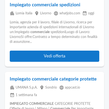
Impiegato commerciale spedizioni
apartment
place
language
event_available
Lomia Italia
Livorno
whatjobs.com
oggi
Lomia, agenzia per il lavoro, filiale di Livorno, ricerca per
importante azienda di spedizioni internazionali di Livorno
un:Impiegato
commerciale
spedizioniLuogo di Lavoro:
LivornoSi offre:Contratto a tempo determinato con finalità
di assunzione...
Vedi offerta
Impiegato commerciale categorie protette
apartment
place
language
UMANA S.p.A.
Sondrio
appcast.io
event_available
1 settimana fa
IMPIEGATO
COMMERCIALE
CATEGORIE PROTETTE
Offerte di lavoro | Milano |
Commerciale
Per importante