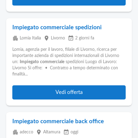
Impiegato commerciale spedizioni
apartment
place
event_available
Lomia Italia
Livorno
2 giorni fa
Lomia, agenzia per il lavoro, filiale di Livorno, ricerca per
importante azienda di spedizioni internazionali di Livorno
un:
Impiegato
commerciale
spedizioni Luogo di Lavoro:
Livorno Si offre: • Contratto a tempo determinato con
finalità...
Vedi offerta
Impiegato commerciale back office
apartment
place
event_available
adecco
Altamura
oggi