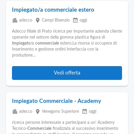
Impiegato/a commerciale estero
apartment
place
event_available
adecco
Campi Bisenzio
oggi
Adecco filiale di Prato ricerca per importante azienda cliente
operante nel settore della gomma plastica figura di
Impiegato
/a
commerciale
estero.La risorsa si occupera di:
Inserimento e gestione ordini Interfaccia con la
produzione...
Vedi offerta
Impiegato Commerciale - Academy
apartment
place
event_available
adecco
Venegono Superiore
oggi
ricerca persone interessate a partecipare a un' Academy
Tecnico-
Commerciale
finalizzata al successivo inserimento