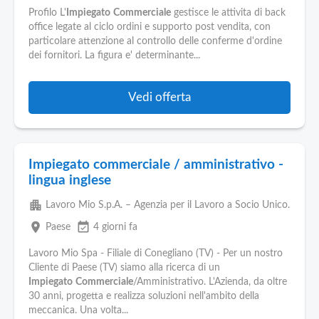
Profilo L'
Impiegato
Commerciale
gestisce le attivita di back
office legate al ciclo ordini e supporto post vendita, con
particolare attenzione al controllo delle conferme d'ordine
dei fornitori. La figura e' determinante...
Vedi offerta
Impiegato commerciale / amministrativo -
lingua inglese
apartment
Lavoro Mio S.p.A. – Agenzia per il Lavoro a Socio Unico.
place
event_available
Paese
4 giorni fa
Lavoro Mio Spa - Filiale di Conegliano (TV) - Per un nostro
Cliente di Paese (TV) siamo alla ricerca di un
Impiegato
Commerciale
/Amministrativo. L'Azienda, da oltre
30 anni, progetta e realizza soluzioni nell'ambito della
meccanica. Una volta...