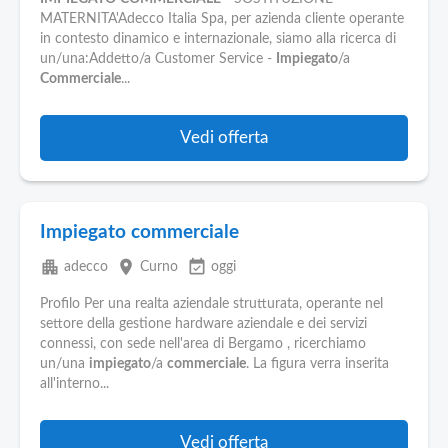
Pubblica
MATERNITA'Adecco Italia Spa, per azienda cliente operante
Offerte
in contesto dinamico e internazionale, siamo alla ricerca di
un/una:Addetto/a Customer Service -
Impiegato
/a
Commerciale
...
Area
Aziende
Vedi offerta
Impiegato commerciale
apartment
place
event_available
adecco
Curno
oggi
Profilo Per una realta aziendale strutturata, operante nel
settore della gestione hardware aziendale e dei servizi
connessi, con sede nell'area di Bergamo , ricerchiamo
un/una
impiegato
/a
commerciale
. La figura verra inserita
all'interno...
Vedi offerta