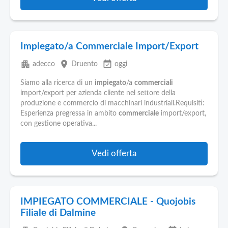
Impiegato/a Commerciale Import/Export
apartment
place
event_available
adecco
Druento
oggi
Siamo alla ricerca di un
impiegato
/a
commerciali
import/export per azienda cliente nel settore della
produzione e commercio di macchinari industriali.Requisiti:
Esperienza pregressa in ambito
commerciale
import/export,
con gestione operativa...
Vedi offerta
IMPIEGATO COMMERCIALE - Quojobis
Filiale di Dalmine