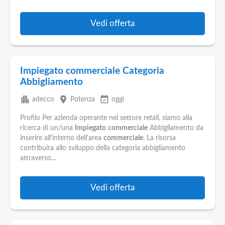
Vedi offerta
Impiegato commerciale Categoria
Abbigliamento
apartment
place
event_available
adecco
Potenza
oggi
Profilo Per azienda operante nel settore retail, siamo alla
ricerca di un/una
Impiegato
commerciale
Abbigliamento da
inserire all'interno dell'area
commerciale
. La risorsa
contribuira allo sviluppo della categoria abbigliamento
attraverso...
Vedi offerta