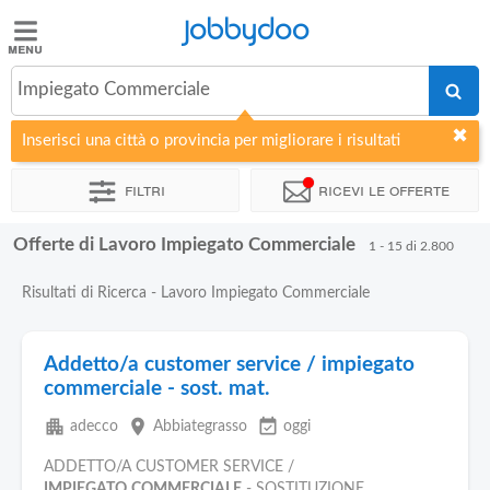
Jobbydoo
Jobbydoo
Impiegato Commerciale
Offerte
di
Inserisci una città o provincia per migliorare i risultati
lavoro
Filtri
Ricevi le offerte
Stipendi
Offerte di Lavoro Impiegato Commerciale
1 - 15 di 2.800
Elenco
Risultati di Ricerca - Lavoro Impiegato Commerciale
professioni
Addetto/a customer service / impiegato
Blog
commerciale - sost. mat.
apartment
place
event_available
adecco
Abbiategrasso
oggi
ADDETTO/A CUSTOMER SERVICE /
IMPIEGATO
COMMERCIALE
- SOSTITUZIONE