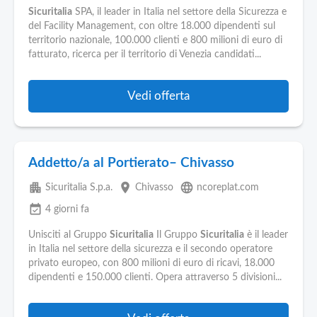
Sicuritalia
SPA, il leader in Italia nel settore della Sicurezza e
del Facility Management, con oltre 18.000 dipendenti sul
territorio nazionale, 100.000 clienti e 800 milioni di euro di
fatturato, ricerca per il territorio di Venezia candidati...
Vedi offerta
Addetto/a al Portierato– Chivasso
apartment
place
language
Sicuritalia S.p.a.
Chivasso
ncoreplat.com
event_available
4 giorni fa
Unisciti al Gruppo
Sicuritalia
Il Gruppo
Sicuritalia
è il leader
in Italia nel settore della sicurezza e il secondo operatore
privato europeo, con 800 milioni di euro di ricavi, 18.000
dipendenti e 150.000 clienti. Opera attraverso 5 divisioni...