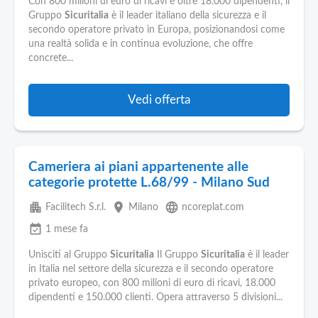
Con 800 milioni di euro di ricavi e oltre 18.000 dipendenti, il
Gruppo
Sicuritalia
è il leader italiano della sicurezza e il
secondo operatore privato in Europa, posizionandosi come
una realtà solida e in continua evoluzione, che offre
concrete...
Vedi offerta
Cameriera ai piani appartenente alle
categorie protette L.68/99 - Milano Sud
apartment
place
language
Facilitech S.r.l.
Milano
ncoreplat.com
event_available
1 mese fa
Unisciti al Gruppo
Sicuritalia
Il Gruppo
Sicuritalia
è il leader
in Italia nel settore della sicurezza e il secondo operatore
privato europeo, con 800 milioni di euro di ricavi, 18.000
dipendenti e 150.000 clienti. Opera attraverso 5 divisioni...