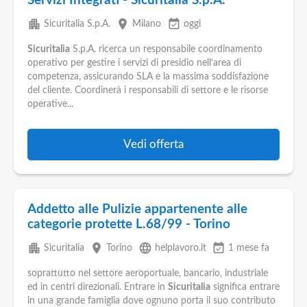
Servizi Integrati - Sicuritalia S.p.A.
apartment
place
event_available
Sicuritalia S.p.A.
Milano
oggi
Sicuritalia
S.p.A. ricerca un responsabile coordinamento
operativo per gestire i servizi di presidio nell’area di
competenza, assicurando SLA e la massima soddisfazione
del cliente. Coordinerà i responsabili di settore e le risorse
operative...
Vedi offerta
Addetto alle Pulizie appartenente alle
categorie protette L.68/99 - Torino
apartment
place
language
event_available
Sicuritalia
Torino
helplavoro.it
1 mese fa
soprattutto nel settore aeroportuale, bancario, industriale
ed in centri direzionali. Entrare in
Sicuritalia
significa entrare
in una grande famiglia dove ognuno porta il suo contributo