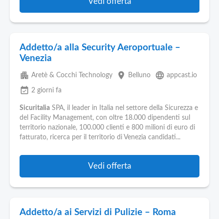
Vedi offerta
Addetto/a alla Security Aeroportuale –
Venezia
apartment
place
language
Aretè & Cocchi Technology
Belluno
appcast.io
event_available
2 giorni fa
Sicuritalia
SPA, il leader in Italia nel settore della Sicurezza e
del Facility Management, con oltre 18.000 dipendenti sul
territorio nazionale, 100.000 clienti e 800 milioni di euro di
fatturato, ricerca per il territorio di Venezia candidati...
Vedi offerta
Addetto/a ai Servizi di Pulizie – Roma