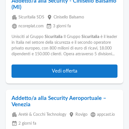
Addetto/a alla Security - Cinisello Balsamo
(MI)
apartment
place
Sicuritalia SDS
Cinisello Balsamo
language
event_available
ncoreplat.com
3 giorni fa
Unisciti al Gruppo
Sicuritalia
Il Gruppo
Sicuritalia
è il leader
in Italia nel settore della sicurezza e il secondo operatore
privato europeo, con 800 milioni di euro di ricavi, 18.000
dipendenti e 150.000 clienti. Opera attraverso 5 divisioni...
Vedi offerta
Addetto/a alla Security Aeroportuale –
Venezia
apartment
place
language
Aretè & Cocchi Technology
Rovigo
appcast.io
event_available
2 giorni fa