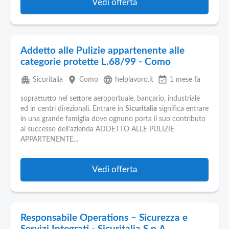
Vedi offerta
Addetto alle Pulizie appartenente alle
categorie protette L.68/99 - Como
apartment
place
language
event_available
Sicuritalia
Como
helplavoro.it
1 mese fa
soprattutto nel settore aeroportuale, bancario, industriale
ed in centri direzionali. Entrare in
Sicuritalia
significa entrare
in una grande famiglia dove ognuno porta il suo contributo
al successo dell’azienda ADDETTO ALLE PULIZIE
APPARTENENTE...
Vedi offerta
Responsabile Operations – Sicurezza e