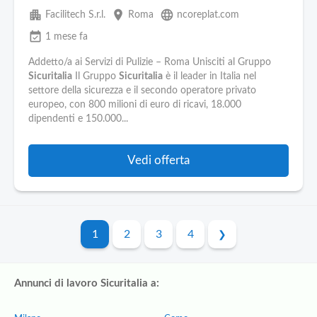
apartment
place
language
Facilitech S.r.l.
Roma
ncoreplat.com
event_available
1 mese fa
Addetto/a ai Servizi di Pulizie – Roma Unisciti al Gruppo
Sicuritalia
Il Gruppo
Sicuritalia
è il leader in Italia nel
settore della sicurezza e il secondo operatore privato
europeo, con 800 milioni di euro di ricavi, 18.000
dipendenti e 150.000...
Vedi offerta
1
2
3
4
Annunci di lavoro Sicuritalia a: