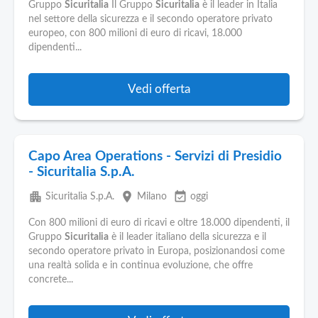
Pubblica
Gruppo
Sicuritalia
Il Gruppo
Sicuritalia
è il leader in Italia
Offerte
nel settore della sicurezza e il secondo operatore privato
europeo, con 800 milioni di euro di ricavi, 18.000
dipendenti...
Area
Aziende
Vedi offerta
Capo Area Operations - Servizi di Presidio
- Sicuritalia S.p.A.
apartment
place
event_available
Sicuritalia S.p.A.
Milano
oggi
Con 800 milioni di euro di ricavi e oltre 18.000 dipendenti, il
Gruppo
Sicuritalia
è il leader italiano della sicurezza e il
secondo operatore privato in Europa, posizionandosi come
una realtà solida e in continua evoluzione, che offre
concrete...