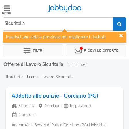
Jobbydoo
Jobbydoo
Sicuritalia
Offerte
di
Inserisci una città o provincia per migliorare i risultati
lavoro
Filtri
Ricevi le offerte
Stipendi
Offerte di Lavoro Sicuritalia
1 - 15 di 130
Elenco
Risultati di Ricerca - Lavoro Sicuritalia
professioni
Addetto alle pulizie - Corciano (PG)
Blog
apartment
place
language
Sicuritalia
Corciano
helplavoro.it
event_available
1 mese fa
Addetto/a ai Servizi di Pulizie Corciano (PG) Unisciti al