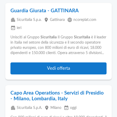
Guardia Giurata - GATTINARA
apartment
place
language
Sicuritalia S.p.a.
Gattinara
ncoreplat.com
event_available
ieri
Unisciti al Gruppo
Sicuritalia
Il Gruppo
Sicuritalia
è il leader
in Italia nel settore della sicurezza e il secondo operatore
privato europeo, con 800 milioni di euro di ricavi, 18.000
dipendenti e 150.000 clienti. Opera attraverso 5 divisioni...
Vedi offerta
Capo Area Operations - Servizi di Presidio
- Milano, Lombardia, Italy
apartment
place
event_available
Sicuritalia S.p.A.
Milano
oggi