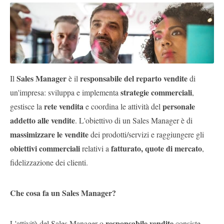
Pubblica
Offerte
Area
Aziende
Sales Manager
responsabile del reparto vendite
Il
è il
di
strategie commerciali
un'impresa: sviluppa e implementa
,
rete vendita
personale
gestisce la
e coordina le attività del
addetto alle vendite
. L'obiettivo di un Sales Manager è di
massimizzare le vendite
dei prodotti/servizi e raggiungere gli
obiettivi commerciali
fatturato, quote di mercato
relativi a
,
fidelizzazione dei clienti.
Che cosa fa un Sales Manager?
responsabile vendite
L'attività del Sales Manager o
consiste