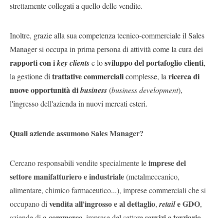
strettamente collegati a quello delle vendite.
Inoltre, grazie alla sua competenza tecnico-commerciale il Sales
Manager si occupa in prima persona di attività come la cura dei
rapporti con i
sviluppo del portafoglio clienti
key clients
e lo
,
trattative commerciali
ricerca di
la gestione di
complesse,
la
nuove opportunità di
business
(
business development
),
l'ingresso dell'azienda in nuovi mercati esteri.
Quali aziende assumono Sales Manager?
imprese del
Cercano responsabili vendite specialmente le
settore manifatturiero e industriale
(metalmeccanico,
alimentare, chimico farmaceutico...), imprese commerciali che si
vendita all'ingrosso e al dettaglio
e GDO
occupano di
,
retail
,
e-commerce
servizi e terziario
aziende di
, imprese del settore
.