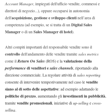
Account Manager
, impiegati dell'ufficio vendite, commessi e
direttori di negozio...), oppure occuparsi
in autonomia
acquisizione, gestione e sviluppo clienti
dell'
nell’area di
Digital Sales
competenza (ad esempio, se si tratta di un
Manager
Sales Manager di hotel
o di un
).
Altri compiti importanti del responsabile vendite sono il
controllo
dell'andamento delle vendite tramite
sales metrics
valutazione della
come il
Return On Sales
(ROS) e la
di venditori e
performance
sales channels
, riportando alla
direzione commerciale.
La regolare attività di
sales reporting
vendite
consente di intervenire tempestivamente nel caso le
siano al di sotto delle aspettative
: ad esempio adattando le
politiche di prezzo
investimenti in pubblicità
, aumentando gli
,
vendite promozionali
tramite
, iniziative di
up-selling
e
cross-
selling
.