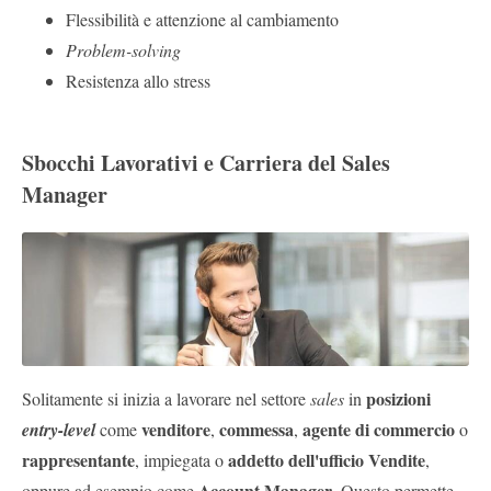
Flessibilità e attenzione al cambiamento
Problem-solving
Resistenza allo stress
Sbocchi Lavorativi e Carriera del Sales
Manager
posizioni
Solitamente si inizia a lavorare nel settore
sales
in
venditore
commessa
agente di commercio
entry-level
come
,
,
o
rappresentante
addetto dell'ufficio Vendite
, impiegata o
,
Account Manager
oppure ad esempio come
. Questo permette