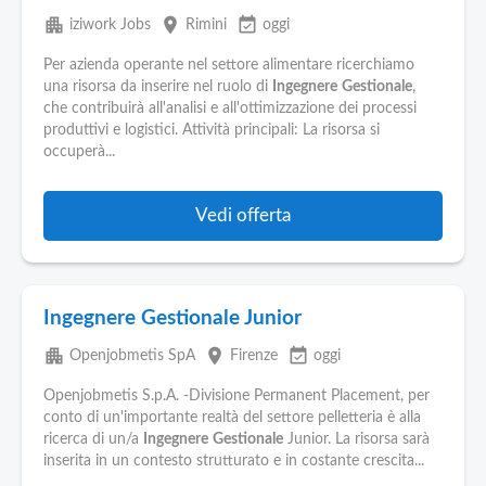
apartment
place
event_available
iziwork Jobs
Rimini
oggi
Per azienda operante nel settore alimentare ricerchiamo
una risorsa da inserire nel ruolo di
Ingegnere
Gestionale
,
che contribuirà all'analisi e all'ottimizzazione dei processi
produttivi e logistici. Attività principali: La risorsa si
occuperà...
Vedi offerta
Ingegnere Gestionale Junior
apartment
place
event_available
Openjobmetis SpA
Firenze
oggi
Openjobmetis S.p.A. -Divisione Permanent Placement, per
conto di un'importante realtà del settore pelletteria è alla
ricerca di un/a
Ingegnere
Gestionale
Junior. La risorsa sarà
inserita in un contesto strutturato e in costante crescita...