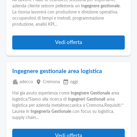
Ali Lavoro, Filiale di Scandicci, seleziona per importante
azienda cliente settore pelletteria un
ingegnere
gestionale
.
La risorsa lavorerà con produzione e direzione operativa,
occupandosi di tempi e metodi, programmazione
produzione, analisi KPI...
Vedi offerta
Ingegnere gestionale area logistica
apartment
place
event_available
adecco
Cremona
oggi
Hai gia avuto esperienza come
Ingegnere
Gestionale
area
logistica?Siamo alla ricerca di
Ingegneri
Gestionali
area
logistica per azienda metalmeccanica a Cremona.Requisiti:*
Laurea in
Ingegneria
Gestionale
con focus su logistica,
supply chain...
Vedi offerta