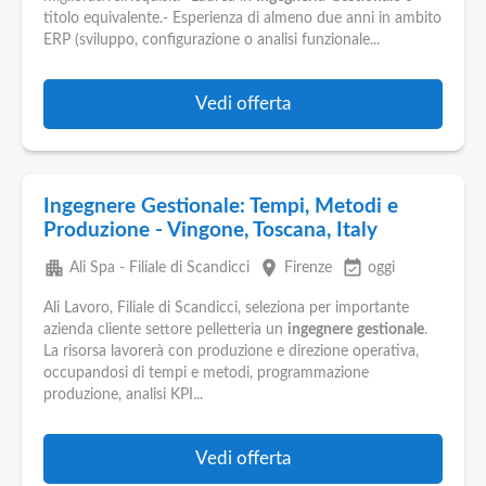
Pubblica
titolo equivalente.- Esperienza di almeno due anni in ambito
Offerte
ERP (sviluppo, configurazione o analisi funzionale...
Area
Vedi offerta
Aziende
Ingegnere Gestionale: Tempi, Metodi e
Produzione - Vingone, Toscana, Italy
apartment
place
event_available
Ali Spa - Filiale di Scandicci
Firenze
oggi
Ali Lavoro, Filiale di Scandicci, seleziona per importante
azienda cliente settore pelletteria un
ingegnere
gestionale
.
La risorsa lavorerà con produzione e direzione operativa,
occupandosi di tempi e metodi, programmazione
produzione, analisi KPI...
Vedi offerta