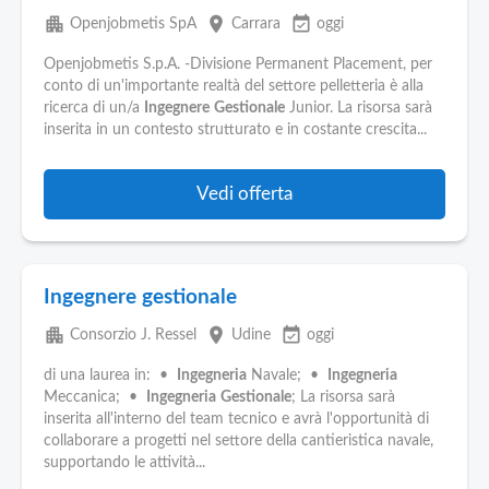
apartment
place
event_available
Openjobmetis SpA
Carrara
oggi
Openjobmetis S.p.A. -Divisione Permanent Placement, per
conto di un'importante realtà del settore pelletteria è alla
ricerca di un/a
Ingegnere
Gestionale
Junior. La risorsa sarà
inserita in un contesto strutturato e in costante crescita...
Vedi offerta
Ingegnere gestionale
apartment
place
event_available
Consorzio J. Ressel
Udine
oggi
di una laurea in: •
Ingegneria
Navale; •
Ingegneria
Meccanica; •
Ingegneria
Gestionale
; La risorsa sarà
inserita all'interno del team tecnico e avrà l'opportunità di
collaborare a progetti nel settore della cantieristica navale,
supportando le attività...