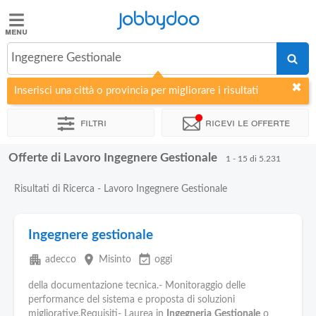
Jobbydoo
Jobbydoo
Ingegnere Gestionale
Offerte
di
Inserisci una città o provincia per migliorare i risultati
lavoro
Filtri
Ricevi le offerte
Stipendi
Offerte di Lavoro Ingegnere Gestionale
1 - 15 di 5.231
Elenco
Risultati di Ricerca - Lavoro Ingegnere Gestionale
professioni
Ingegnere gestionale
Blog
apartment
place
event_available
adecco
Misinto
oggi
della documentazione tecnica.- Monitoraggio delle
performance del sistema e proposta di soluzioni
migliorative.Requisiti- Laurea in
Ingegneria
Gestionale
o