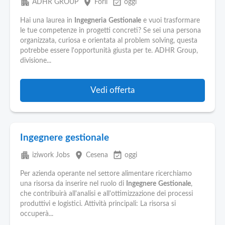
apartment
place
event_available
ADHR GROUP
Forlì
oggi
Hai una laurea in
Ingegneria
Gestionale
e vuoi trasformare
le tue competenze in progetti concreti? Se sei una persona
organizzata, curiosa e orientata al problem solving, questa
potrebbe essere l'opportunità giusta per te. ADHR Group,
divisione...
Vedi offerta
Ingegnere gestionale
apartment
place
event_available
iziwork Jobs
Cesena
oggi
Per azienda operante nel settore alimentare ricerchiamo
una risorsa da inserire nel ruolo di
Ingegnere
Gestionale
,
che contribuirà all'analisi e all'ottimizzazione dei processi
produttivi e logistici. Attività principali: La risorsa si
occuperà...