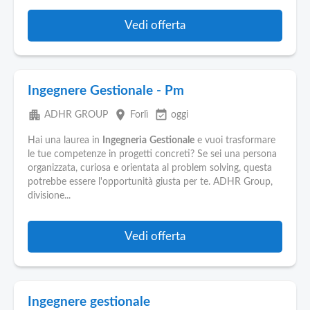
Vedi offerta
Ingegnere Gestionale - Pm
apartment
place
event_available
ADHR GROUP
Forlì
oggi
Hai una laurea in
Ingegneria
Gestionale
e vuoi trasformare
le tue competenze in progetti concreti? Se sei una persona
organizzata, curiosa e orientata al problem solving, questa
potrebbe essere l'opportunità giusta per te. ADHR Group,
divisione...
Vedi offerta
Ingegnere gestionale