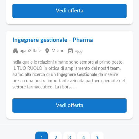
Vedi offerta
Ingegnere gestionale - Pharma
apartment
place
event_available
agap2 Italia
Milano
oggi
nella quale le relazioni umane sono sempre al primo posto.
IL TUO RUOLO In ottica di ampliamento dei nostri team,
siamo alla ricerca di un
Ingegnere
Gestionale
da inserire
presso una nostra importante azienda partner operante nel
settore farmaceutico. La risorsa...
Vedi offerta
1
2
3
4