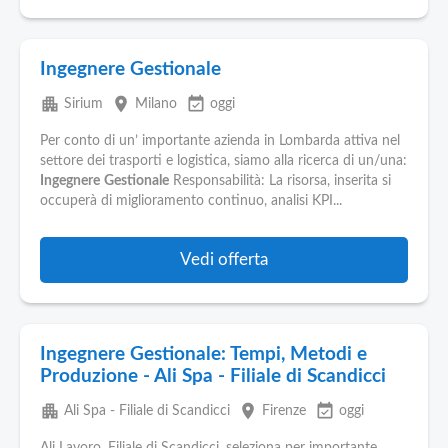
Ingegnere Gestionale
apartment
place
event_available
Sirium
Milano
oggi
Per conto di un’ importante azienda in Lombarda attiva nel
settore dei trasporti e logistica, siamo alla ricerca di un/una:
Ingegnere
Gestionale
Responsabilità: La risorsa, inserita si
occuperà di miglioramento continuo, analisi KPI...
Vedi offerta
Ingegnere Gestionale: Tempi, Metodi e
Produzione - Ali Spa - Filiale di Scandicci
apartment
place
event_available
Ali Spa - Filiale di Scandicci
Firenze
oggi