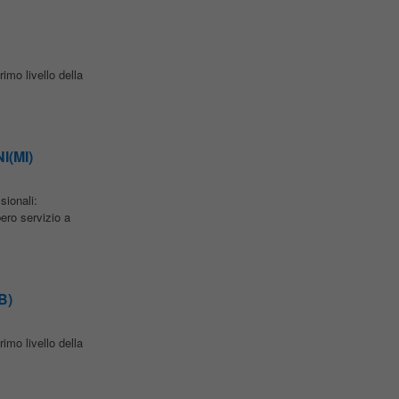
imo livello della
I(MI)
sionali:
o servizio a
B)
imo livello della