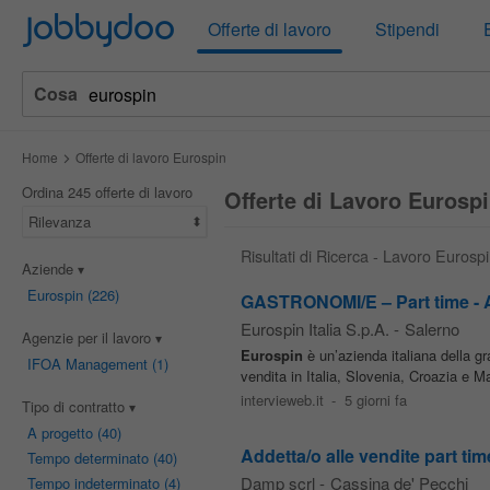
Jobbydoo
Offerte di lavoro
Stipendi
Cosa
Home
Offerte di lavoro Eurospin
Ordina 245 offerte di lavoro
Offerte di Lavoro Eurosp
Rilevanza
Risultati di Ricerca - Lavoro Eurosp
Aziende
Eurospin
(226)
GASTRONOMI/E – Part time - 
Eurospin Italia S.p.A.
-
Salerno
Agenzie per il lavoro
Eurospin
è un’azienda italiana della g
IFOA Management
(1)
vendita in Italia, Slovenia, Croazia e Ma
intervieweb.it
-
5 giorni fa
Tipo di contratto
A progetto
(40)
Addetta/o alle vendite part ti
Tempo determinato
(40)
Damp scrl
-
Cassina de' Pecchi
Tempo indeterminato
(4)