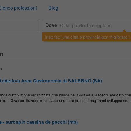
Elenco professioni
Blog
Dove
Inserisci una città o provincia per migliorare i r
in
in
Addetto/a Area Gastronomia di SALERNO (SA)
rande distribuzione organizzata che nasce nel 1993 ed è leader di mercato con 
lta. Il
Gruppo
Eurospin
ha avuto una forte crescita negli anni sviluppando...
me - eurospin cassina de pecchi (mb)