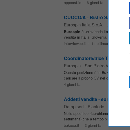
appcast.io
-
6 giorni fa
CUOCO/A - Bistrò Sapore di 
Eurospin Italia S.p.A.
-
Ancona
Eurospin
è un’azienda italiana della g
vendita in Italia, Slovenia, Croazia e Ma
intervieweb.it
-
1 settimana fa
Coordinatore/trice Tecnici di 
Eurospin
-
San Pietro Vernotico
Questa posizione è in
Eurospin
Il proc
caricare il proprio CV nel campo sottos
4 giorni fa
Addetti vendite - eurospin pia
Damp scrl
-
Piantedo
Nello specifico ricerchiamo per il nost
settimana) che a tempo pieno (40 ore). L
bakeca.it
-
3 giorni fa