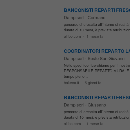
BANCONISTI REPARTI FRESCHI
Damp scrl
-
Cormano
percorso di crescita all’interno di realt
durata di 10 mesi, è prevista retribuz
allibo.com
-
1 mese fa
COORDINATORI REPARTO LATT
Damp scrl
-
Sesto San Giovanni
Nello specifico ricerchiamo per il nos
RESPONSABILE REPARTO MURALE LATTI
tempo pieno...
bakeca.it
-
5 giorni fa
BANCONISTI REPARTI FRESCHI
Damp scrl
-
Giussano
percorso di crescita all’interno di realt
durata di 10 mesi, è prevista retribuz
allibo.com
-
1 mese fa