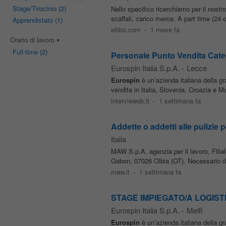
Stage/Tirocinio
(2)
Nello specifico ricerchiamo per il nostr
scaffali, carico merce. A part time (24 
Apprendistato
(1)
allibo.com
-
1 mese fa
Orario di lavoro
Full-time
(2)
Personale Punto Vendita Categ
Eurospin Italia S.p.A.
-
Lecce
Eurospin
è un’azienda italiana della g
vendita in Italia, Slovenia, Croazia e Ma
intervieweb.it
-
1 settimana fa
Addette o addetti alle pulizie
Italia
MAW S.p.A. agenzia per il lavoro, Filial
Gabon, 07026 Olbia (OT). Necessario dom
maw.it
-
1 settimana fa
STAGE IMPIEGATO/A LOGISTICO
Eurospin Italia S.p.A.
-
Melfi
Eurospin
è un’azienda italiana della g