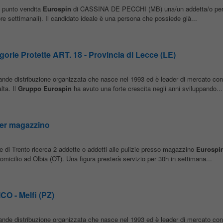
o punto vendita
Eurospin
di CASSINA DE PECCHI (MB) una/un addetta/o per i
ore settimanali). Il candidato ideale è una persona che possiede già...
orie Protette ART. 18 - Provincia di Lecce (LE)
rande distribuzione organizzata che nasce nel 1993 ed è leader di mercato con 
lta. Il
Gruppo
Eurospin
ha avuto una forte crescita negli anni sviluppando...
 per magazzino
e di Trento ricerca 2 addette o addetti alle pulizie presso magazzino
Eurospi
icilio ad Olbia (OT). Una figura presterà servizio per 30h in settimana...
 - Melfi (PZ)
rande distribuzione organizzata che nasce nel 1993 ed è leader di mercato con 