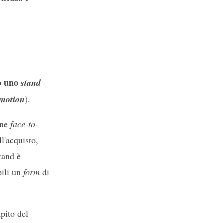
o uno
stand
omotion
).
one
face-to-
l'acquisto,
stand è
pili un
form
di
pito del