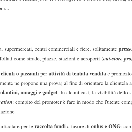
ni...
press
ta, supermercati, centri commerciali e fiere, solitamente
follati come strade, piazze, stazioni e aeroporti (
out-store pr
clienti o passanti
attività di tentata vendita
per
e promozi
ente ne propone una prova) al fine di orientare la clientela al
volantini, omaggi e gadget
. In alcuni casi, la visibilità dello 
ration
: compito del promoter è fare in modo che l'utente com
tazione.
raccolta fondi
onlus e ONG
particolare per le
a favore di
: com