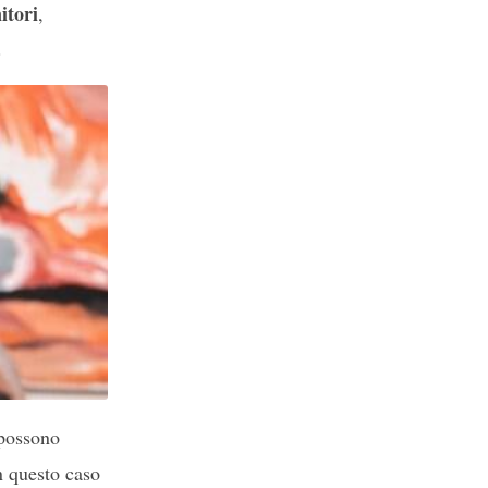
itori
,
.
 possono
n questo caso