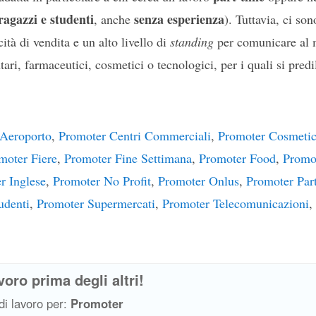
ragazzi e studenti
senza esperienza
, anche
). Tuttavia, ci so
tà di vendita e un alto livello di
standing
per comunicare al m
ari, farmaceutici, cosmetici o tecnologici, per i quali si predi
Aeroporto
,
Promoter Centri Commerciali
,
Promoter Cosmeti
moter Fiere
,
Promoter Fine Settimana
,
Promoter Food
,
Promot
r Inglese
,
Promoter No Profit
,
Promoter Onlus
,
Promoter Par
udenti
,
Promoter Supermercati
,
Promoter Telecomunicazioni
,
voro prima degli altri!
 di lavoro per:
Promoter