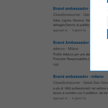
Brand ambassador - genova
Close2consumer
-
Genova
Italia, Liguria, Genova, Vendite, Vendita
dettaglio/Servizi al pubblico Cerchiam
appcast.io
-
4 giorni fa
Brand Ambassador canale Ta
adecco
-
Milano
Profilo Adecco per uno dei principali ope
Promoter Responsabilita La persona scelt
oggi
Brand ambassador - milano
Close2consumer
-
Sesto San Giov
e più di 1800 professionisti nel setto
lavoro a contatto con il pubblico, da in
appcast.io
-
4 giorni fa