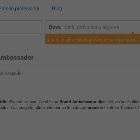
Elenco professioni
Blog
Dove
Inserisci una città o provincia per migliorare i r
 Ambassador
d Ambassador
re delle Risorse Umane. Cerchiamo
Brand
Ambassador
dinamici, comunicativi e
serire in un progetto stimolante per un importante
brand
del settore Tabacco. C