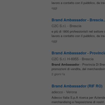
lavoro a contatto con il pubblico, da in
oggi
Brand Ambassador - Brescia..
C2C S.r.l.
-
Brescia
e più di 1800 professionisti nel setto
lavoro a contatto con il pubblico, da in
oggi
Brand Ambassador - Provincia
C2C S.r.l. H-6955
-
Brescia
Brand
Ambassador
- Provincia Di Bre
promozioni di vendita, del merchandisin
2 giorni fa
Brand Ambassador (RIF RO)
adecco
-
Verona
Adecco Italia S.p.A ricerca per Azienda
merchandising e l'esposizione di nostri 