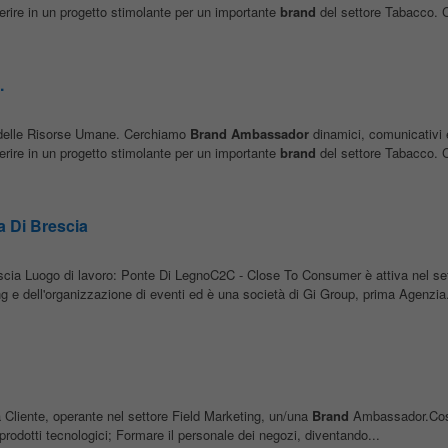
serire in un progetto stimolante per un importante
brand
del settore Tabacco. C
.
re delle Risorse Umane. Cerchiamo
Brand
Ambassador
dinamici, comunicativi e
serire in un progetto stimolante per un importante
brand
del settore Tabacco. C
 Di Brescia
scia Luogo di lavoro: Ponte Di LegnoC2C - Close To Consumer è attiva nel set
g e dell'organizzazione di eventi ed è una società di Gi Group, prima Agenzia.
 Cliente, operante nel settore Field Marketing, un/una
Brand
Ambassador.Cosa 
prodotti tecnologici; Formare il personale dei negozi, diventando...