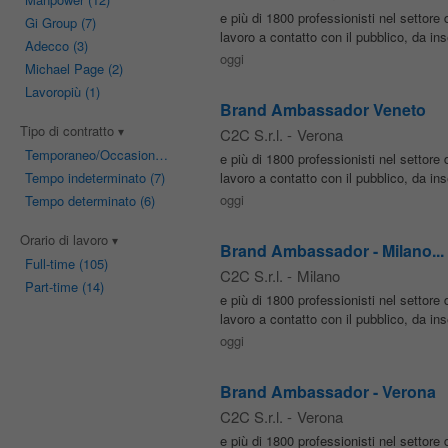
e più di 1800 professionisti nel setto
Gi Group
(7)
lavoro a contatto con il pubblico, da in
Adecco
(3)
oggi
Michael Page
(2)
Lavoropiù
(1)
Brand Ambassador Veneto
Tipo di contratto
C2C S.r.l.
-
Verona
Temporaneo/Occasionale
(13)
e più di 1800 professionisti nel setto
Tempo indeterminato
(7)
lavoro a contatto con il pubblico, da in
oggi
Tempo determinato
(6)
Orario di lavoro
Brand Ambassador - Milano...
Full-time
(105)
C2C S.r.l.
-
Milano
Part-time
(14)
e più di 1800 professionisti nel setto
lavoro a contatto con il pubblico, da in
oggi
Brand Ambassador - Verona
C2C S.r.l.
-
Verona
e più di 1800 professionisti nel setto