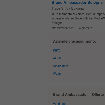
Brand Ambassador Bologna
Trade S.r.l.
-
Bologna
in un momento di valore. Per un importan
aspirazione/stiro Sede attività: MediaW
Bologna...
altamiraweb.com
-
4 giorni fa
Aziende che assumono:
KIKO
Alcott
Alpinestars
Wycon
Brand Ambassador – Offerte d
Venditore