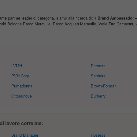
te partner leader di categoria, siamo alla ricerca di: 1
Brand
Ambassador
–
orld Bologna Parco Meraville, Parco Acquisti Meraville, Viale Tito Carnacini, 
LVMH
Percassi
PVH Corp.
Sephora
Primadonna
Brown-Forman
Ottosunove
Burberry
i lavoro correlate:
Brand Manager
Hostess