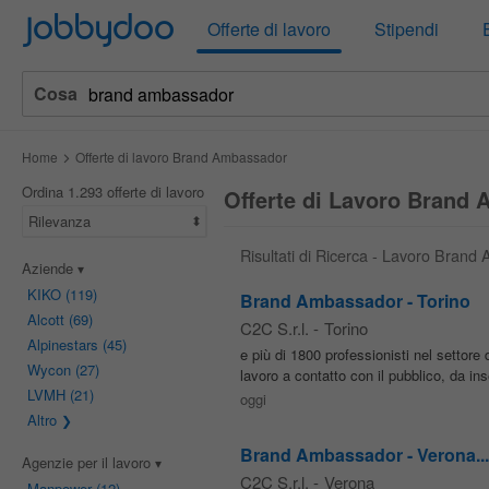
Jobbydoo
Offerte di lavoro
Stipendi
Cosa
Home
Offerte di lavoro Brand Ambassador
Ordina 1.293 offerte di lavoro
Offerte di Lavoro Brand
Rilevanza
Risultati di Ricerca - Lavoro Bran
Aziende
KIKO
(119)
Brand Ambassador - Torino
Alcott
(69)
C2C S.r.l.
-
Torino
Alpinestars
(45)
e più di 1800 professionisti nel setto
Wycon
(27)
lavoro a contatto con il pubblico, da in
LVMH
(21)
oggi
Altro
Brand Ambassador - Verona...
Agenzie per il lavoro
C2C S.r.l.
-
Verona
Manpower
(12)