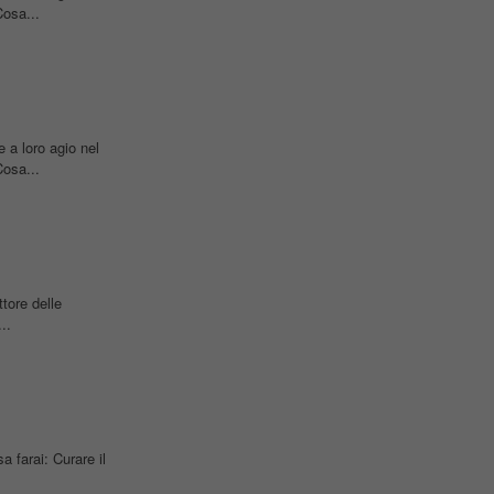
osa...
 a loro agio nel
osa...
tore delle
..
farai: Curare il