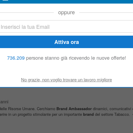
oppure
 al dettaglio/Servizi al pubblico Luogo di lavoro: Italia , Liguria , Genova Ruol
o
Brand
Ambassador
dinamici, comunicativi e a loro agio nel lavoro...
baccherie_Milano
736.209
persone stanno già ricevendo le nuove offerte!
ratori internazionali nel settore del gioco regolamentato attivo in Italia ricerc
a dovra: presidiare i punti vendita (tabaccherie, bar, ricevitorie)...
anni
re delle Risorse Umane. Cerchiamo
Brand
Ambassador
dinamici, comunicativi e
serire in un progetto stimolante per un importante
brand
del settore Tabacco. •