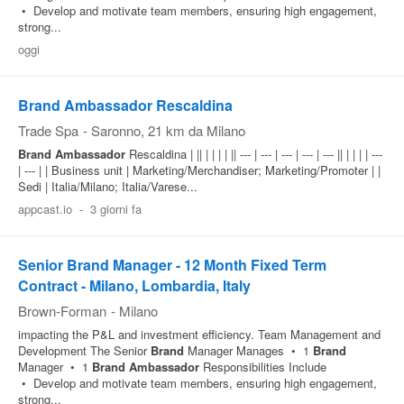
• Develop and motivate team members, ensuring high engagement,
strong...
oggi
Brand Ambassador Rescaldina
Trade Spa
-
Saronno
, 21 km da Milano
Brand
Ambassador
Rescaldina | || | | | | || --- | --- | --- | --- | --- || | | | | ---
| --- | | Business unit | Marketing/Merchandiser; Marketing/Promoter | |
Sedi | Italia/Milano; Italia/Varese...
appcast.io
-
3 giorni fa
Senior Brand Manager - 12 Month Fixed Term
Contract - Milano, Lombardia, Italy
Brown-Forman
-
Milano
impacting the P&L and investment efficiency. Team Management and
Development The Senior
Brand
Manager Manages • 1
Brand
Manager • 1
Brand
Ambassador
Responsibilities Include
• Develop and motivate team members, ensuring high engagement,
strong...