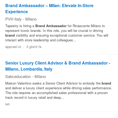
Brand Ambassador – Milan: Elevate In-Store
Experience
PVH Italy
-
Milano
Tapestry is hiring a
Brand
Ambassador
for Rinascente Milano to
represent iconic brands. In this role, you will be crucial in driving
brand
visibility and ensuring exceptional customer service. You will
interact with store leadership and colleagues...
appcast.io
-
3 giorni fa
Senior Luxury Client Advisor & Brand Ambassador -
Milano, Lombardia, Italy
Sabceducation
-
Milano
Maison Valentino seeks a Senior Client Advisor to embody the
brand
and deliver a luxury client experience while driving sales performance.
The role requires an accomplished sales professional with a proven
track record in luxury retail and deep...
ieri