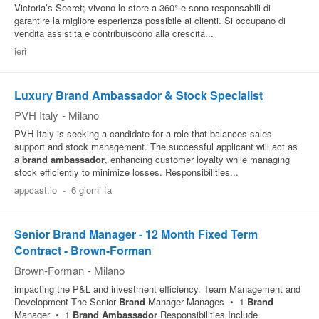
Victoria’s Secret; vivono lo store a 360° e sono responsabili di
garantire la migliore esperienza possibile ai clienti. Si occupano di
vendita assistita e contribuiscono alla crescita...
ieri
Luxury Brand Ambassador & Stock Specialist
PVH Italy
-
Milano
PVH Italy is seeking a candidate for a role that balances sales
support and stock management. The successful applicant will act as
a
brand
ambassador
, enhancing customer loyalty while managing
stock efficiently to minimize losses. Responsibilities...
appcast.io
-
6 giorni fa
Senior Brand Manager - 12 Month Fixed Term
Contract - Brown-Forman
Brown-Forman
-
Milano
impacting the P&L and investment efficiency. Team Management and
Development The Senior
Brand
Manager Manages • 1
Brand
Manager • 1
Brand
Ambassador
Responsibilities Include