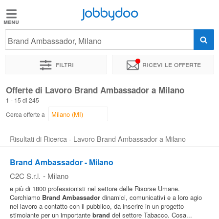
Jobbydoo
Jobbydoo
Brand Ambassador, Milano
Offerte
di
Filtri
Ricevi le offerte
lavoro
Offerte di Lavoro Brand Ambassador a Milano
1 - 15 di 245
Stipendi
Cerca offerte a
Elenco
Risultati di Ricerca - Lavoro Brand Ambassador a Milano
professioni
Brand Ambassador - Milano
C2C S.r.l.
-
Milano
Blog
e più di 1800 professionisti nel settore delle Risorse Umane.
Cerchiamo
Brand
Ambassador
dinamici, comunicativi e a loro agio
nel lavoro a contatto con il pubblico, da inserire in un progetto
stimolante per un importante
brand
del settore Tabacco. Cosa...