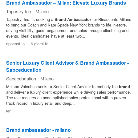
Brand Ambassador – Milan: Elevate Luxury Brands
Tapestry Inc
-
Milano
Tapestry, Inc. is seeking a
Brand
Ambassador
for Rinascente Milano
to bring our Coach and Kate Spade New York brands to life in-store,
driving visibility, guest engagement and sales through clienteling and
events. Ideal candidates have at least two...
appcast.io
-
6 giorni fa
Senior Luxury Client Advisor & Brand Ambassador -
Sabceducation
Sabceducation
-
Milano
Maison Valentino seeks a Senior Client Advisor to embody the
brand
and deliver a luxury client experience while driving sales performance.
The role requires an accomplished sales professional with a proven
track record in luxury retail and deep...
ieri
Brand ambassador - milano