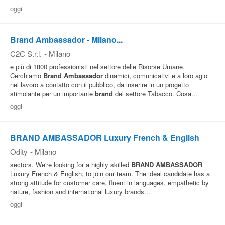
oggi
Pubblica
Offerte
Brand Ambassador - Milano...
C2C S.r.l.
-
Milano
Area
e più di 1800 professionisti nel settore delle Risorse Umane.
Aziende
Cerchiamo
Brand
Ambassador
dinamici, comunicativi e a loro agio
nel lavoro a contatto con il pubblico, da inserire in un progetto
stimolante per un importante
brand
del settore Tabacco. Cosa...
oggi
BRAND AMBASSADOR Luxury French & English
Odity
-
Milano
sectors. We're looking for a highly skilled
BRAND
AMBASSADOR
Luxury French & English, to join our team. The ideal candidate has a
strong attitude for customer care, fluent in languages, empathetic by
nature, fashion and international luxury brands...
oggi