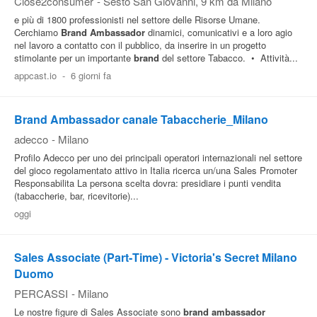
Close2consumer
-
Sesto San Giovanni
, 9 km da Milano
e più di 1800 professionisti nel settore delle Risorse Umane.
Cerchiamo
Brand
Ambassador
dinamici, comunicativi e a loro agio
nel lavoro a contatto con il pubblico, da inserire in un progetto
stimolante per un importante
brand
del settore Tabacco. • Attività...
appcast.io
-
6 giorni fa
Brand Ambassador canale Tabaccherie_Milano
adecco
-
Milano
Profilo Adecco per uno dei principali operatori internazionali nel settore
del gioco regolamentato attivo in Italia ricerca un/una Sales Promoter
Responsabilita La persona scelta dovra: presidiare i punti vendita
(tabaccherie, bar, ricevitorie)...
oggi
Sales Associate (Part‑Time) - Victoria's Secret Milano
Duomo
PERCASSI
-
Milano
Le nostre figure di Sales Associate sono
brand
ambassador