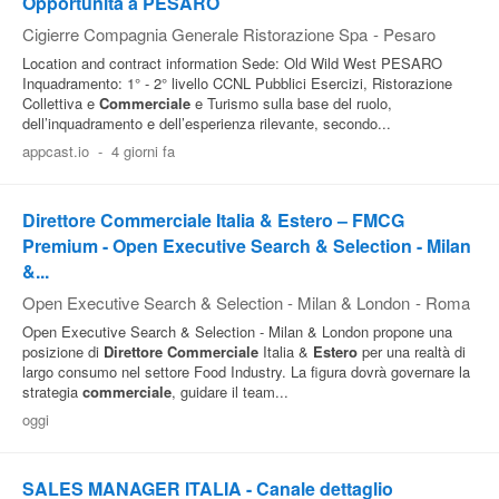
Opportunità a PESARO
Cigierre Compagnia Generale Ristorazione Spa
-
Pesaro
Location and contract information Sede: Old Wild West PESARO
Inquadramento: 1° - 2° livello CCNL Pubblici Esercizi, Ristorazione
Collettiva e
Commerciale
e Turismo sulla base del ruolo,
dell’inquadramento e dell’esperienza rilevante, secondo...
appcast.io
-
4 giorni fa
Direttore Commerciale Italia & Estero – FMCG
Premium - Open Executive Search & Selection - Milan
&...
Open Executive Search & Selection - Milan & London
-
Roma
Open Executive Search & Selection - Milan & London propone una
posizione di
Direttore
Commerciale
Italia &
Estero
per una realtà di
largo consumo nel settore Food Industry. La figura dovrà governare la
strategia
commerciale
, guidare il team...
oggi
SALES MANAGER ITALIA - Canale dettaglio