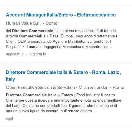
Account Manager Italia/Estero - Elettromeccanica
Human Value S.r.l.
-
Como
del
Direttore
Commerciale
, ha la piena responsabilità di tutte le
Attività
Commerciali
sui Paesi Europei, seguendo direttamente i
Clienti OEM e coordinando Agenti e Distributori sul territorio. I
Requisiti • Laurea in Ingegneria Meccanica o Meccatronica...
appcast.io
-
3 giorni fa
Direttore Commerciale Italia & Estero - Roma, Lazio,
Italy
Open Executive Search & Selection - Milan & London
-
Roma
Direttore
Commerciale
Italia &
Estero
| Food Industry Il nostro
Cliente per questa ricerca è una importante e nota azienda familiare
del Largo Consumo con prodotti top di gamma, che ha bisogno di
un/una nuova figura da inserire, a
direttore
diporto...
oggi