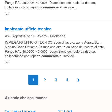
Range RAL 30.000€ -40.000€. Descrizione del ruolo La risorsa,
collaborando con reparto
commerciale
, service...
ieri
Impiegato ufficio tecnico
AxL Agenzia per il Lavoro
-
Cremona
IMPIEGATO UFFICIO TECNICO Sede di lavoro: zona Adrara San
Martino Cosa Offriamo Assunzione diretta da parte del nostro cliente,
Range RAL 30.000€ -40.000€. Descrizione del ruolo La risorsa,
collaborando con reparto
commerciale
, service...
ieri
1
2
3
4
Aziende che assumono:
Compagnia Generale
365 Gradi