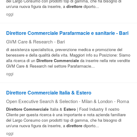
del Largo Consumo con prodotti top di gamma, che ha bisogno di
un/una nuova figura da inserire, a
direttore
diporto...
Pubblica
oggi
Offerte
Direttore Commerciale Parafarmacie e sanitarie - Bari
Area
GVM Care & Research
-
Bari
Aziende
di assistenza specialistica, prevenzione medica e promozione del
benessere e della qualità della vita. Maggiori info su Posizione: Siamo
alla ricerca di un
Direttore
Commerciale
da inserire nella rete vendite
GVM Care & Research nel settore Parafarmacie...
oggi
Direttore Commerciale Italia & Estero
Open Executive Search & Selection - Milan & London
-
Roma
Direttore
Commerciale
Italia &
Estero
| Food Industry Il nostro
Cliente per questa ricerca è una importante e nota azienda familiare
del Largo Consumo con prodotti top di gamma, che ha bisogno di
un/una nuova figura da inserire, a
direttore
diporto...
oggi