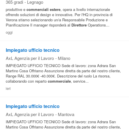
365 gradi
-
Legnago
produttive e
commerciali
estere
, opera a livello internazionale
offrendo soluzioni di design e innovative. Per l'HQ in provincia di
Verona stiamo selezionando un/a Responsabile Produzione e
Pianificazione Il manager risponderà al
Direttore
Operations...
oggi
Impiegato ufficio tecnico
AxL Agenzia per il Lavoro
-
Milano
IMPIEGATO UFFICIO TECNICO Sede di lavoro: zona Adrara San
Martino Cosa Offriamo Assunzione diretta da parte del nostro cliente,
Range RAL 30.000€ -40.000€. Descrizione del ruolo La risorsa,
collaborando con reparto
commerciale
, service...
ieri
Impiegato ufficio tecnico
AxL Agenzia per il Lavoro
-
Mantova
IMPIEGATO UFFICIO TECNICO Sede di lavoro: zona Adrara San
Martino Cosa Offriamo Assunzione diretta da parte del nostro cliente,