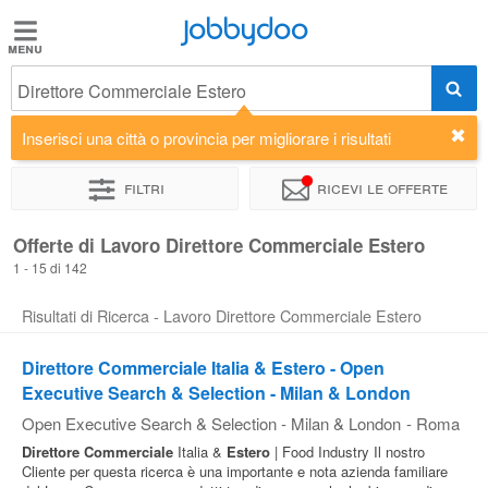
Jobbydoo
Jobbydoo
Direttore Commerciale Estero
Offerte
di
Inserisci una città o provincia per migliorare i risultati
lavoro
Filtri
Ricevi le offerte
Stipendi
Offerte di Lavoro Direttore Commerciale Estero
1 - 15 di 142
Elenco
Risultati di Ricerca - Lavoro Direttore Commerciale Estero
professioni
Direttore Commerciale Italia & Estero - Open
Executive Search & Selection - Milan & London
Blog
Open Executive Search & Selection - Milan & London
-
Roma
Direttore
Commerciale
Italia &
Estero
| Food Industry Il nostro
Cliente per questa ricerca è una importante e nota azienda familiare