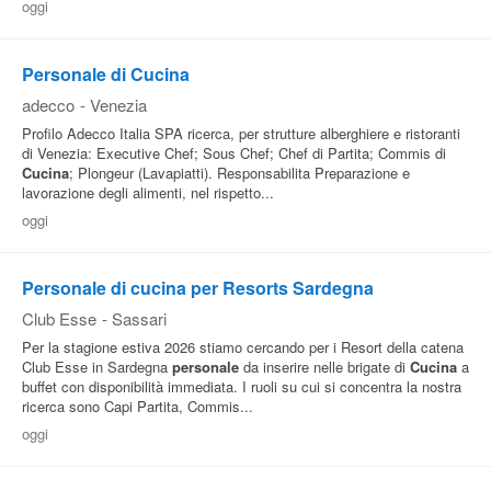
oggi
Pubblica
Offerte
Personale di Cucina
adecco
-
Venezia
Area
Profilo Adecco Italia SPA ricerca, per strutture alberghiere e ristoranti
di Venezia: Executive Chef; Sous Chef; Chef di Partita; Commis di
Aziende
Cucina
; Plongeur (Lavapiatti). Responsabilita Preparazione e
lavorazione degli alimenti, nel rispetto...
oggi
Personale di cucina per Resorts Sardegna
Club Esse
-
Sassari
Per la stagione estiva 2026 stiamo cercando per i Resort della catena
Club Esse in Sardegna
personale
da inserire nelle brigate di
Cucina
a
buffet con disponibilità immediata. I ruoli su cui si concentra la nostra
ricerca sono Capi Partita, Commis...
oggi