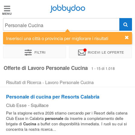
Jobbydoo
Jobbydoo
Personale Cucina
Offerte
di
Inserisci una città o provincia per migliorare i risultati
lavoro
Filtri
Ricevi le offerte
Stipendi
Offerte di Lavoro Personale Cucina
1 - 15 di 1.018
Risultati di Ricerca - Lavoro Personale Cucina
Elenco
professioni
Personale di cucina per Resorts Calabria
Club Esse
-
Squillace
Blog
Per la stagione estiva 2026 stiamo cercando per i Resort della catena
Club Esse in Calabria
personale
da inserire a completamento delle
brigate di
Cucina
a buffet con disponibilità immediata. I ruoli su cui si
concentra la nostra ricerca...