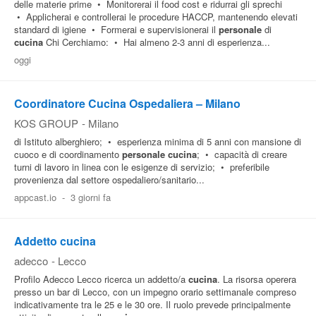
delle materie prime • Monitorerai il food cost e ridurrai gli sprechi
• Applicherai e controllerai le procedure HACCP, mantenendo elevati
standard di igiene • Formerai e supervisionerai il
personale
di
cucina
Chi Cerchiamo: • Hai almeno 2-3 anni di esperienza...
oggi
Coordinatore Cucina Ospedaliera – Milano
KOS GROUP
-
Milano
di Istituto alberghiero; • esperienza minima di 5 anni con mansione di
cuoco e di coordinamento
personale
cucina
; • capacità di creare
turni di lavoro in linea con le esigenze di servizio; • preferibile
provenienza dal settore ospedaliero/sanitario...
appcast.io
-
3 giorni fa
Addetto cucina
adecco
-
Lecco
Profilo Adecco Lecco ricerca un addetto/a
cucina
. La risorsa operera
presso un bar di Lecco, con un impegno orario settimanale compreso
indicativamente tra le 25 e le 30 ore. Il ruolo prevede principalmente