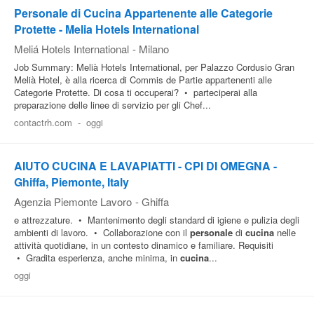
Personale di Cucina Appartenente alle Categorie
Protette - Melia Hotels International
Meliá Hotels International
-
Milano
Job Summary: Melià Hotels International, per Palazzo Cordusio Gran
Melià Hotel, è alla ricerca di Commis de Partie appartenenti alle
Categorie Protette. Di cosa ti occuperai? • parteciperai alla
preparazione delle linee di servizio per gli Chef...
contactrh.com
-
oggi
AIUTO CUCINA E LAVAPIATTI - CPI DI OMEGNA -
Ghiffa, Piemonte, Italy
Agenzia Piemonte Lavoro
-
Ghiffa
e attrezzature. • Mantenimento degli standard di igiene e pulizia degli
ambienti di lavoro. • Collaborazione con il
personale
di
cucina
nelle
attività quotidiane, in un contesto dinamico e familiare. Requisiti
• Gradita esperienza, anche minima, in
cucina
...
oggi