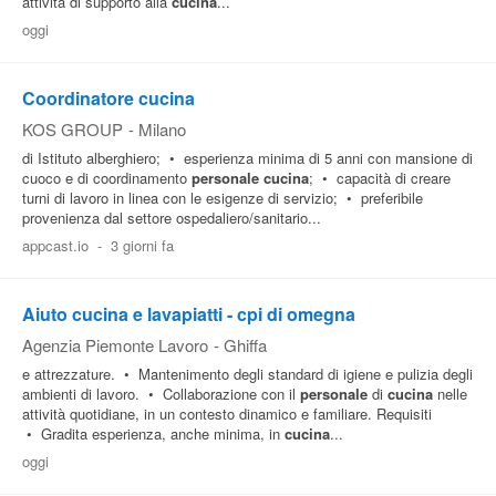
attivita di supporto alla
cucina
...
oggi
Coordinatore cucina
KOS GROUP
-
Milano
di Istituto alberghiero; • esperienza minima di 5 anni con mansione di
cuoco e di coordinamento
personale
cucina
; • capacità di creare
turni di lavoro in linea con le esigenze di servizio; • preferibile
provenienza dal settore ospedaliero/sanitario...
appcast.io
-
3 giorni fa
Aiuto cucina e lavapiatti - cpi di omegna
Agenzia Piemonte Lavoro
-
Ghiffa
e attrezzature. • Mantenimento degli standard di igiene e pulizia degli
ambienti di lavoro. • Collaborazione con il
personale
di
cucina
nelle
attività quotidiane, in un contesto dinamico e familiare. Requisiti
• Gradita esperienza, anche minima, in
cucina
...
oggi