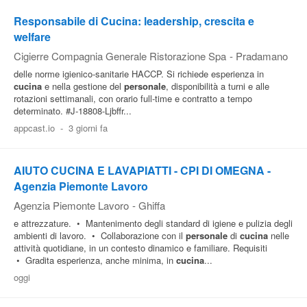
Responsabile di Cucina: leadership, crescita e
welfare
Cigierre Compagnia Generale Ristorazione Spa
-
Pradamano
delle norme igienico-sanitarie HACCP. Si richiede esperienza in
cucina
e nella gestione del
personale
, disponibilità a turni e alle
rotazioni settimanali, con orario full-time e contratto a tempo
determinato. #J-18808-Ljbffr...
appcast.io
-
3 giorni fa
AIUTO CUCINA E LAVAPIATTI - CPI DI OMEGNA -
Agenzia Piemonte Lavoro
Agenzia Piemonte Lavoro
-
Ghiffa
e attrezzature. • Mantenimento degli standard di igiene e pulizia degli
ambienti di lavoro. • Collaborazione con il
personale
di
cucina
nelle
attività quotidiane, in un contesto dinamico e familiare. Requisiti
• Gradita esperienza, anche minima, in
cucina
...
oggi