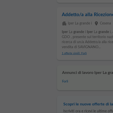
Addetto/a alla Ricezione
apartment
place
Iper La grande i
Cesena
Iper
La
grande
i
Iper
La
grande
i,
GDO , presente sul territorio nazi
ricerca di un/a Addetto/a alla ric
vendita di SAVIGNANO...
1 offerte simili: Forlì
Annunci di lavoro Iper La gra
Forlì
Scopri le nuove offerte di la
Iscriviti ora e ricevi le ultime of