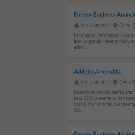
Energy Engineer Analys
apartment
place
event
Iper La grande i
Como
Per ulteriori informazioni circa l
Iper
, La
grande
i diventa follower 
al link...
Addetto/a vendita
apartment
place
Iper La grande i
Orio al 
Descrizione azienda
Iper
La
gran
della GDO, presente sul territorio
ricerca di un/a Addetto/a Vendita 
(BG...
Energy Engineer Analys