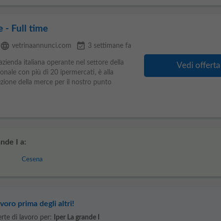
 - Full time
language
event_available
vetrinaannunci.com
3 settimane fa
 azienda italiana operante nel settore della
Vedi offerta
onale con più di 20 ipermercati, è alla
ezione della merce per il nostro punto
nde I a:
Cesena
voro prima degli altri!
ferte di lavoro per:
Iper La grande I