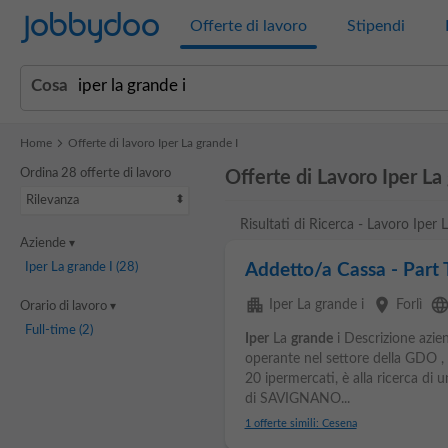
Jobbydoo
Offerte di lavoro
Stipendi
Cosa
Home
Offerte di lavoro Iper La grande I
Ordina 28 offerte di lavoro
Offerte di Lavoro Iper La
Rilevanza
Risultati di Ricerca - Lavoro Iper 
Aziende
Iper La grande I
(28)
Addetto/a Cassa - Part
apartment
place
languag
Iper La grande i
Forlì
Orario di lavoro
Full-time
(2)
Iper
La
grande
i Descrizione azie
operante nel settore della GDO , 
20 ipermercati, è alla ricerca di
di SAVIGNANO...
1 offerte simili: Cesena