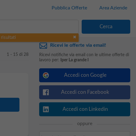
Pubblica Offerte
Area Aziende
risultati
Ricevi le offerte via email!
1 - 15 di 28
Ricevi notifiche via email con le ultime offerte di
lavoro per:
Iper La grande I
Accedi con Google
Accedi con Facebook
Accedi con Linkedin
oppure