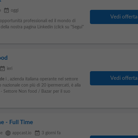
event_available
o
oggi
Vedi offerta
e opportunità professionali ed il mondo di
della nostra pagina Linkedin (click su "Segui"
ood
vent_available
ieri
Vedi offerta
de
i , azienda italiana operante nel settore
o nazionale con più di 20 ipermercati, è alla
 - Settore Non food / Bazar per il suo
e - Full Time
language
event_available
se
appcast.io
3 giorni fa