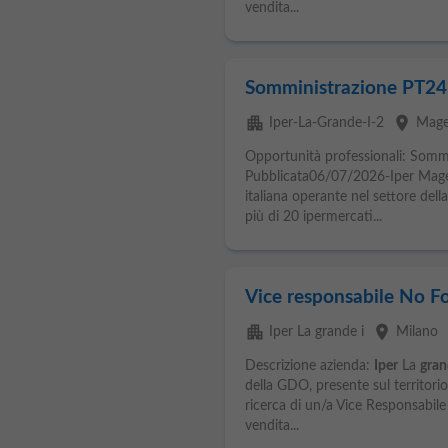
vendita...
Somministrazione PT24
apartment
place
Iper-La-Grande-I-2
Mage
Opportunità professionali: Somm
Pubblicata06/07/2026-Iper Mag
italiana operante nel settore del
più di 20 ipermercati...
Vice responsabile No F
apartment
place
e
Iper La grande i
Milano
Descrizione azienda:
Iper
La
gran
della GDO, presente sul territorio
ricerca di un/a Vice Responsabile
vendita...