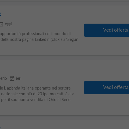
t
_available
oggi
Vedi offerta
e opportunità professionali ed il mondo di
della nostra pagina Linkedin (click su "Segui"
event_available
Serio
ieri
Vedi offerta
de
i, azienda italiana operante nel settore
 nazionale con più di 20 ipermercati, è alla
per il suo punto vendita di Orio al Serio
t