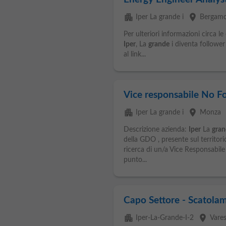
apartment
place
Iper La grande i
Bergam
Per ulteriori informazioni circa l
Iper
, La
grande
i diventa follower 
al link...
Vice responsabile No F
apartment
place
e
Iper La grande i
Monza
Descrizione azienda:
Iper
La
gran
della GDO , presente sul territori
ricerca di un/a Vice Responsabile
punto...
Capo Settore - Scatolam
apartment
place
Iper-La-Grande-I-2
Vare