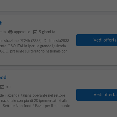
h
language
event_available
nta
appcast.io
5 giorni fa
Vedi offerta
inistrazione PT24h (2833) ID richiesta2833-
enta-C.SO ITALIA
Iper
La
grande
i,azienda
laGDO, presente sul territorio nazionale con
ood
vent_available
ieri
Vedi offerta
de
i, azienda italiana operante nel settore
 nazionale con più di 20 ipermercati, è alla
 - Settore Non food / Bazar per il suo punto