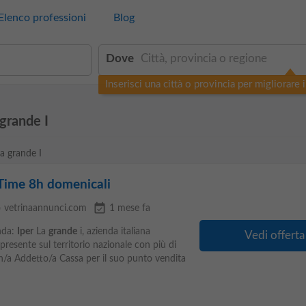
Elenco professioni
Blog
Dove
Inserisci una città o provincia per migliorare i 
 grande I
La grande I
 Time 8h domenicali
e
event_available
vetrinaannunci.com
1 mese fa
nda:
Iper
La
grande
i, azienda italiana
Vedi offerta
presente sul territorio nazionale con più di
 un/a Addetto/a Cassa per il suo punto vendita