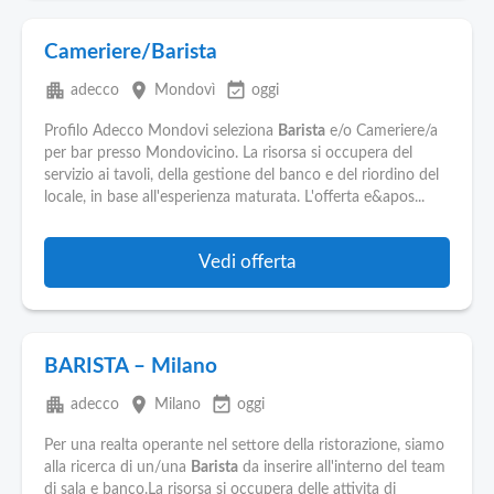
Cameriere/Barista
apartment
place
event_available
adecco
Mondovì
oggi
Profilo Adecco Mondovi seleziona
Barista
e/o Cameriere/a
per bar presso Mondovicino. La risorsa si occupera del
servizio ai tavoli, della gestione del banco e del riordino del
locale, in base all'esperienza maturata. L'offerta e&apos...
Vedi offerta
BARISTA – Milano
apartment
place
event_available
adecco
Milano
oggi
Per una realta operante nel settore della ristorazione, siamo
alla ricerca di un/una
Barista
da inserire all'interno del team
di sala e banco.La risorsa si occupera delle attivita di