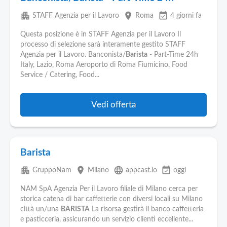
apartment
place
event_available
STAFF Agenzia per il Lavoro
Roma
4 giorni fa
Questa posizione è in STAFF Agenzia per il Lavoro Il
processo di selezione sarà interamente gestito STAFF
Agenzia per il Lavoro. Banconista/
Barista
- Part-Time 24h
Italy, Lazio, Roma Aeroporto di Roma Fiumicino, Food
Service / Catering, Food...
Vedi offerta
Barista
apartment
place
language
event_available
GruppoNam
Milano
appcast.io
oggi
NAM SpA Agenzia Per il Lavoro filiale di Milano cerca per
storica catena di bar caffetterie con diversi locali su Milano
città un/una
BARISTA
La risorsa gestirà il banco caffetteria
e pasticceria, assicurando un servizio clienti eccellente...