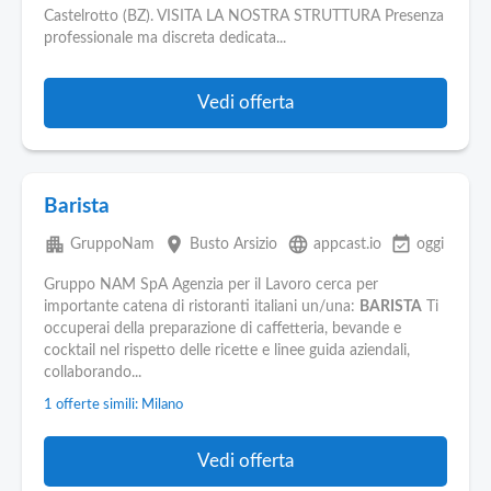
Castelrotto (BZ). VISITA LA NOSTRA STRUTTURA Presenza
professionale ma discreta dedicata...
Vedi offerta
Barista
apartment
place
language
event_available
GruppoNam
Busto Arsizio
appcast.io
oggi
Gruppo NAM SpA Agenzia per il Lavoro cerca per
importante catena di ristoranti italiani un/una:
BARISTA
Ti
occuperai della preparazione di caffetteria, bevande e
cocktail nel rispetto delle ricette e linee guida aziendali,
collaborando...
1 offerte simili: Milano
Vedi offerta