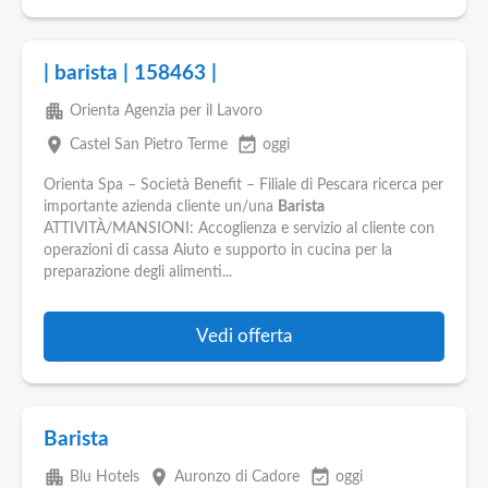
| barista | 158463 |
apartment
Orienta Agenzia per il Lavoro
place
event_available
Castel San Pietro Terme
oggi
Orienta Spa – Società Benefit – Filiale di Pescara ricerca per
importante azienda cliente un/una
Barista
ATTIVITÀ/MANSIONI: Accoglienza e servizio al cliente con
operazioni di cassa Aiuto e supporto in cucina per la
preparazione degli alimenti...
Vedi offerta
Barista
apartment
place
event_available
Blu Hotels
Auronzo di Cadore
oggi