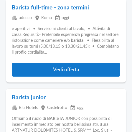
Barista full-time - zona termini
apartment
place
event_available
adecco
Roma
oggi
e aperitivi; • Servizio ai clienti al tavolo; • Attivita di
cassa.Requisiti:- Preferibile esperienza pregressa nel settore
ristorazione come cameriere e/o
barista
; • Flessibilita al
lavoro su turni (5.00/13.15 o 13.30/21.45); • Completano
il profilo cordialita...
Vedi offerta
Barista junior
apartment
place
event_available
Blu Hotels
Castelrotto
oggi
Offriamo il ruolo di
BARISTA
JUNIOR con possibilità di
inserimento immediato per nostra bellissima struttura
ARTNATUR DOLOMITES HOTEL & SPA**** Loc. Siusi -