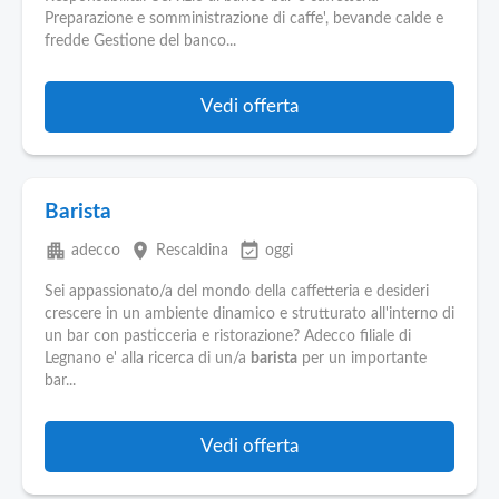
Pubblica
Preparazione e somministrazione di caffe', bevande calde e
Offerte
fredde Gestione del banco...
Area
Vedi offerta
Aziende
Barista
apartment
place
event_available
adecco
Rescaldina
oggi
Sei appassionato/a del mondo della caffetteria e desideri
crescere in un ambiente dinamico e strutturato all'interno di
un bar con pasticceria e ristorazione? Adecco filiale di
Legnano e' alla ricerca di un/a
barista
per un importante
bar...
Vedi offerta