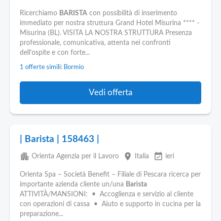
Ricerchiamo
BARISTA
con possibilità di inserimento
immediato per nostra struttura Grand Hotel Misurina **** -
Misurina (BL). VISITA LA NOSTRA STRUTTURA Presenza
professionale, comunicativa, attenta nei confronti
dell'ospite e con forte...
1 offerte simili: Bormio
Vedi offerta
| Barista | 158463 |
apartment
place
event_available
Orienta Agenzia per il Lavoro
Italia
ieri
Orienta Spa – Società Benefit – Filiale di Pescara ricerca per
importante azienda cliente un/una
Barista
ATTIVITÀ/MANSIONI: • Accoglienza e servizio al cliente
con operazioni di cassa • Aiuto e supporto in cucina per la
preparazione...