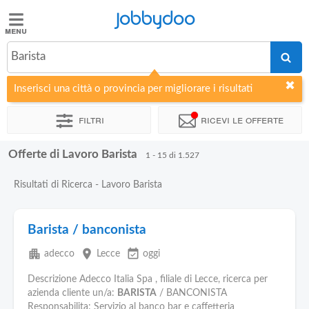
Jobbydoo
Jobbydoo
Barista
Offerte
di
Inserisci una città o provincia per migliorare i risultati
lavoro
Filtri
Ricevi le offerte
Stipendi
Offerte di Lavoro Barista
1 - 15 di 1.527
Elenco
Risultati di Ricerca - Lavoro Barista
professioni
Barista / banconista
Blog
apartment
place
event_available
adecco
Lecce
oggi
Descrizione Adecco Italia Spa , filiale di Lecce, ricerca per
azienda cliente un/a:
BARISTA
/ BANCONISTA
Responsabilita: Servizio al banco bar e caffetteria