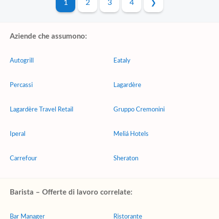
1
2
3
4
Aziende che assumono:
Autogrill
Eataly
Percassi
Lagardère
Lagardère Travel Retail
Gruppo Cremonini
Iperal
Meliá Hotels
Carrefour
Sheraton
Barista – Offerte di lavoro correlate:
Bar Manager
Ristorante