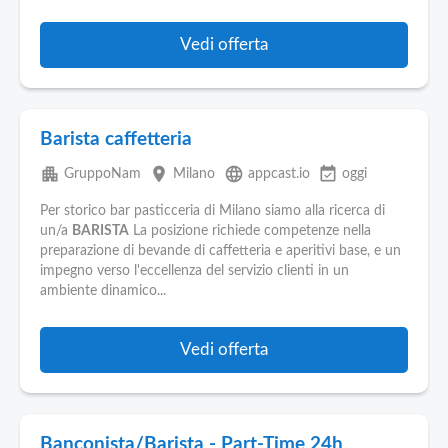
Vedi offerta
Barista caffetteria
apartment
place
language
event_available
GruppoNam
Milano
appcast.io
oggi
Per storico bar pasticceria di Milano siamo alla ricerca di
un/a
BARISTA
La posizione richiede competenze nella
preparazione di bevande di caffetteria e aperitivi base, e un
impegno verso l'eccellenza del servizio clienti in un
ambiente dinamico...
Vedi offerta
Banconista/Barista - Part-Time 24h