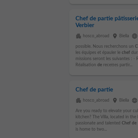
Chef de partie pâtisser
Verbier
apartment
place
language
hosco_abroad
Biella
possible. Nous recherchons un
C
les équipes et épauler le
chef
dura
missions seront les suivantes : - 
Réalisation
de
recettes partir...
Chef de partie
apartment
place
language
hosco_abroad
Biella
Are you ready to elevate your cul
kitchen? The Villa, located in the h
passionate and talented
Chef
de
is home to two...