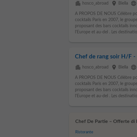
apartment
place
language
hosco_abroad
Biella
A PROPOS DE NOUS Célèbre pour a
cocktails Paris en 2007, le groupe
proposant des bars cocktails inn
l'Europe et au-del . Les destinatio
Chef de rang soir H/F -
apartment
place
language
hosco_abroad
Biella
A PROPOS DE NOUS Célèbre pour a
cocktails Paris en 2007, le groupe
proposant des bars cocktails inn
l'Europe et au-del . Les destinatio
Chef De Partie – Offerte di l
Ristorante