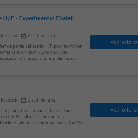
ie H/F - Experimental Chalet
event_available
bakeca.it
2 settimane fa
Vedi offerta
hef
de
partie
pâtisserie H/F, pour renforcer
nt la saison d’hiver 2026/2027. Les
Réalisation des préparations préliminaires, -
event_available
bakeca.it
1 settimana fa
Vedi offerta
inary career in a dynamic, high-calibre
eart of St. Julian’s, is looking for a
Partie
to join our exceptional team. The Villa