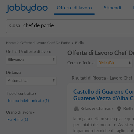
Jobbydoo
Offerte di lavoro
Stipendi
Cosa
Home
Offerte di lavoro Chef De Partie
Biella
Ordina 15 offerte di lavoro
Offerte di Lavoro Chef De
Rilevanza
Cerca offerte a
Biella (BI)
Distanza
Risultati di Ricerca - Lavoro Chef 
Automatica
Castello di Guarene Com
Tipo di contratto
Guarene Vezza d'Alba Ca
Tempo indeterminato
(1)
apartment
place
Relais & Châteaux
Biella
Orario di lavoro
la brigata nella mise en place quo
Full-time
(1)
per i piatti del menu. • Assistere
imparando tecniche di taglio, co