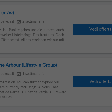
t (m/w)
event_available
bakeca.it
2 settimane fa
Vedi offerta
Millau-Punkte geben uns die Juroren, auch
hweizer Hotelratings. Das freut uns. Doch
Gäste selbst. All das erreichen wir nur mit
e Arbour (Lifestyle Group)
event_available
bakeca.it
1 settimana fa
Vedi offerta
rogression. You can further explore our
 are currently recruiting: • Sous
Chef
hef
de
Partie
•
Chef
de
Partie
• Steward
values...