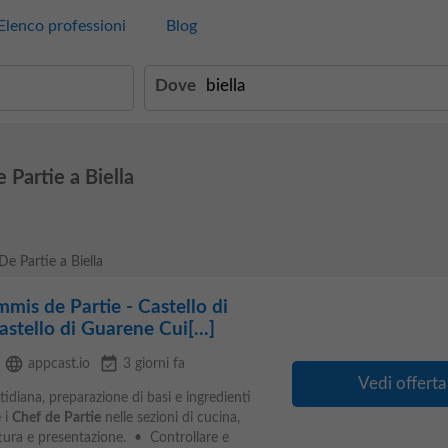
Elenco professioni
Blog
Dove
 Partie a Biella
De Partie a Biella
mis de Partie - Castello di
stello di Guarene Cui[...]
language
event_available
appcast.io
3 giorni fa
Vedi offerta
tidiana, preparazione di basi e ingredienti
 i
Chef
de
Partie
nelle sezioni di cucina,
ttura e presentazione. • Controllare e