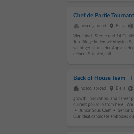
Chef de Partie Tournan
apartment
place
language
hosco_abroad
Biella
Viereinhalb Sterne und 14 Gault
Top-Ränge in den wichtigsten Sc
wichtiger ist uns der Applaus der 
deinem Strahlen, mit...
Back of House Team - Th
apartment
place
language
hosco_abroad
Biella
growth, innovation, and career p
current portfolio from here . We
• Junior Sous
Chef
• Senior
C
Our ideal candidate embodies our 