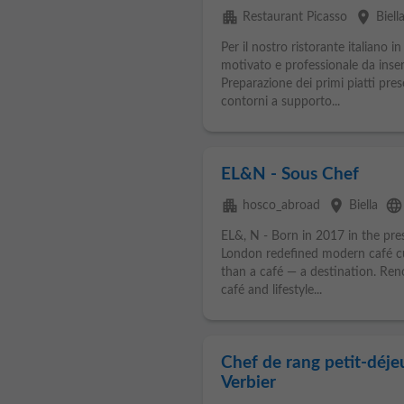
apartment
place
Restaurant Picasso
Biell
Per il nostro ristorante italiano 
motivato e professionale da inser
Preparazione dei primi piatti pres
contorni a supporto...
EL&N - Sous Chef
apartment
place
language
hosco_abroad
Biella
EL&, N - Born in 2017 in the pres
London redefined modern café cul
than a café — a destination. Re
café and lifestyle...
Chef de rang petit-déje
Verbier