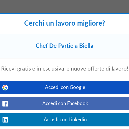
event_available
bakeca.it
1 settimana fa
Cerchi un lavoro migliore?
Vedi offerta
porting to the Executive
Chef
 functions include but are not limited to the
all Line Cooks<,
Chef
de
Partie
and stewards.
Chef De Partie
a
Biella
Ricevi
gratis
e in esclusiva le nuove offerte di lavoro!
event_available
bakeca.it
6 giorni fa
Vedi offerta
part
of our history and share our values.
De
Accedi con Google
-starred restaurant at The Xara Palace
highly motivated and service-oriented
Accedi con Facebook
al...
Accedi con Linkedin
/d) - Serenè Resort