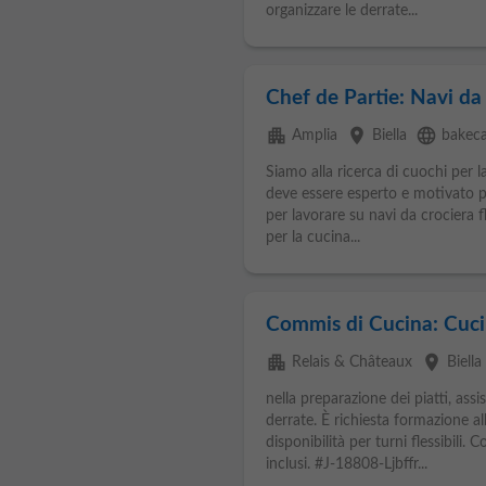
organizzare le derrate...
Chef de Partie: Navi da 
apartment
place
language
Amplia
Biella
bakeca
Siamo alla ricerca di cuochi per l
deve essere esperto e motivato pe
per lavorare su navi da crociera f
per la cucina...
Commis di Cucina: Cuci
apartment
place
Relais & Châteaux
Biella
nella preparazione dei piatti, assi
derrate. È richiesta formazione al
disponibilità per turni flessibili. 
inclusi. #J-18808-Ljbffr...