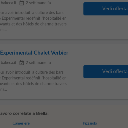
event_available
bakeca.it
2 settimane fa
Vedi offerta
voir introduit la culture des bars
 Experimental redéfinit l'hospitalité en
ovants et des hôtels de charme travers
ns...
 Experimental Chalet Verbier
event_available
bakeca.it
2 settimane fa
Vedi offerta
voir introduit la culture des bars
 Experimental redéfinit l'hospitalité en
ovants et des hôtels de charme travers
ns...
avoro correlate a Biella:
Cameriere
Pizzaiolo