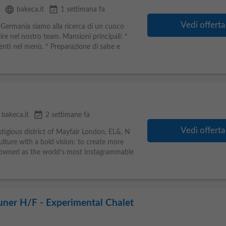
language
event_available
a
bakeca.it
1 settimana fa
Vedi offerta
in Germania siamo alla ricerca di un cuoco
ire nel nostro team. Mansioni principali: *
enti nel menù. * Preparazione di salse e
event_available
bakeca.it
2 settimane fa
Vedi offerta
tigious district of Mayfair London, EL&, N
ture with a bold vision: to create more
nowned as the world’s most Instagrammable
uner H/F - Experimental Chalet