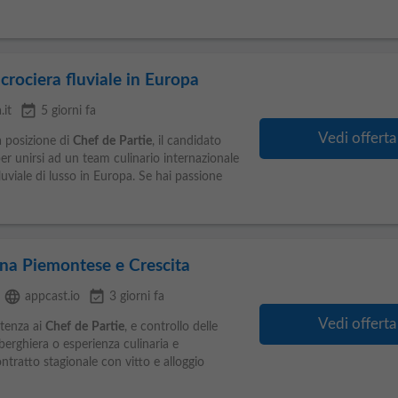
crociera fluviale in Europa
event_available
.it
5 giorni fa
Vedi offerta
a posizione di
Chef
de
Partie
, il candidato
r unirsi ad un team culinario internazionale
luviale di lusso in Europa. Se hai passione
na Piemontese e Crescita
language
event_available
appcast.io
3 giorni fa
Vedi offerta
stenza ai
Chef
de
Partie
, e controllo delle
berghiera o esperienza culinaria e
Contratto stagionale con vitto e alloggio