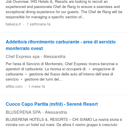
Job Overview: IHG Hotels &, Resorts are looking to recruit an
experienced and passionate Chef de Rang to ensure a seamless and
exceptional dining experience for our guests. The Chef de Rang will be
responsible for managing a specific section of...
bakeca.it
-
1 settimana fa
Addetto/a rifornimento carburante - area di servizio
monferrato ovest
Chef Express spa
-
Alessandria
Per l'area di Servizio di Monferrato, Chef Express ricerca benzinai e
operatori di carburante. La risorsa si occuperà di: • erogazione di
carburante • gestione del flusso delle auto all’interno dell’area di
servizio • gestione dei turni del...
allibo.com
-
1 mese fa
Cuoco Capo Partita (m/f/d) - Serenè Resort
BLUSERENA SPA
-
Alessandria
BLUSERENA HOTELS &, RESORTS – CHI SIAMO La nostra storia è
iniziata con un hotel sul mare. Da allora il nostro gruppo è cresciuto