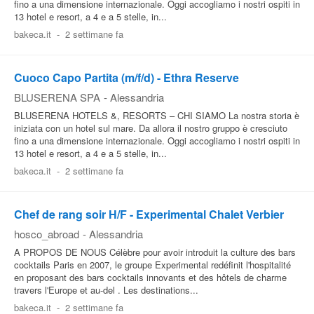
fino a una dimensione internazionale. Oggi accogliamo i nostri ospiti in
13 hotel e resort, a 4 e a 5 stelle, in...
bakeca.it
-
2 settimane fa
Cuoco Capo Partita (m/f/d) - Ethra Reserve
BLUSERENA SPA
-
Alessandria
BLUSERENA HOTELS &, RESORTS – CHI SIAMO La nostra storia è
iniziata con un hotel sul mare. Da allora il nostro gruppo è cresciuto
fino a una dimensione internazionale. Oggi accogliamo i nostri ospiti in
13 hotel e resort, a 4 e a 5 stelle, in...
bakeca.it
-
2 settimane fa
Chef de rang soir H/F - Experimental Chalet Verbier
hosco_abroad
-
Alessandria
A PROPOS DE NOUS Célèbre pour avoir introduit la culture des bars
cocktails Paris en 2007, le groupe Experimental redéfinit l'hospitalité
en proposant des bars cocktails innovants et des hôtels de charme
travers l'Europe et au-del . Les destinations...
bakeca.it
-
2 settimane fa