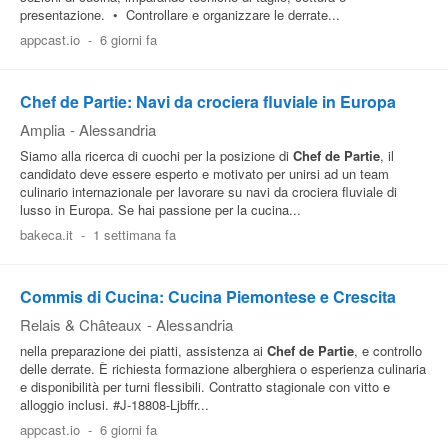
presentazione. • Controllare e organizzare le derrate...
Pubblica
appcast.io
-
6 giorni fa
Offerte
Chef de Partie: Navi da crociera fluviale in Europa
Area
Amplia
-
Alessandria
Aziende
Siamo alla ricerca di cuochi per la posizione di
Chef
de
Partie
, il
candidato deve essere esperto e motivato per unirsi ad un team
culinario internazionale per lavorare su navi da crociera fluviale di
lusso in Europa. Se hai passione per la cucina...
bakeca.it
-
1 settimana fa
Commis di Cucina: Cucina Piemontese e Crescita
Relais & Châteaux
-
Alessandria
nella preparazione dei piatti, assistenza ai
Chef
de
Partie
, e controllo
delle derrate. È richiesta formazione alberghiera o esperienza culinaria
e disponibilità per turni flessibili. Contratto stagionale con vitto e
alloggio inclusi. #J-18808-Ljbffr...
appcast.io
-
6 giorni fa