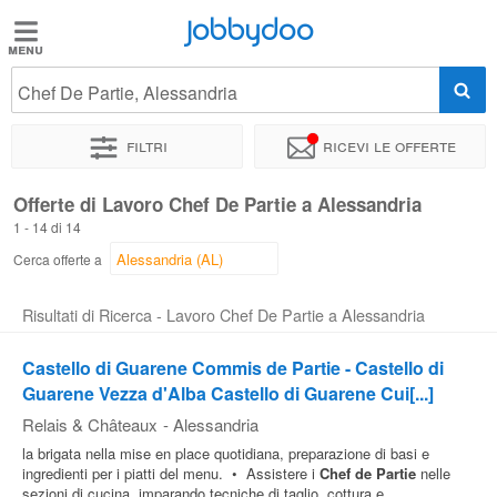
Jobbydoo
Jobbydoo
Chef De Partie, Alessandria
Offerte
di
Filtri
Ricevi le offerte
lavoro
Offerte di Lavoro Chef De Partie a Alessandria
1 - 14 di 14
Stipendi
Cerca offerte a
Elenco
Risultati di Ricerca - Lavoro Chef De Partie a Alessandria
professioni
Castello di Guarene Commis de Partie - Castello di
Guarene Vezza d'Alba Castello di Guarene Cui[...]
Blog
Relais & Châteaux
-
Alessandria
la brigata nella mise en place quotidiana, preparazione di basi e
ingredienti per i piatti del menu. • Assistere i
Chef
de
Partie
nelle
sezioni di cucina, imparando tecniche di taglio, cottura e