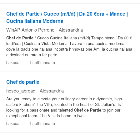
Chef de Partie / Cuoco (m/f/d) | Da 20 €ora + Mance |
Cucina Italiana Moderna
WinAP Antonio Perrone
-
Alessandria
Chef
de
Partie
/ Cuoco Cucina Italiana (m/f/d) Tempo pieno | Da 20 €
lordi/ora | Cucina a Vista Moderna ‍ Lavora in una cucina moderna
dove la tradizione italiana incontra l'innovazione Ami la cucina italiana
e desideri entrare a far parte...
bakeca.it
-
1 settimana fa
Chef de partie
hosco_abroad
-
Alessandria
Are you ready to elevate your culinary career in a dynamic, high-
calibre kitchen? The Villa, located in the heart of St. Julian’s, is
looking for a passionate and talented
Chef
de
Partie
to join our
exceptional team. The Villa is home to two...
bakeca.it
-
1 settimana fa