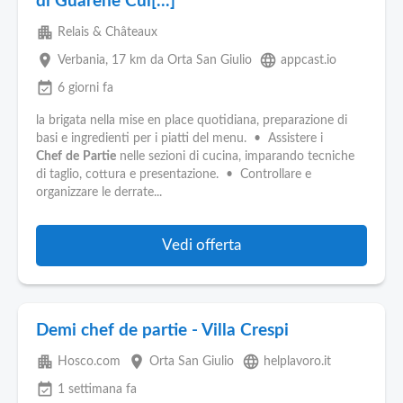
di Guarene Cui[...]
apartment
Relais & Châteaux
place
language
Verbania
, 17 km da Orta San Giulio
appcast.io
event_available
6 giorni fa
la brigata nella mise en place quotidiana, preparazione di
basi e ingredienti per i piatti del menu. • Assistere i
Chef
de
Partie
nelle sezioni di cucina, imparando tecniche
di taglio, cottura e presentazione. • Controllare e
organizzare le derrate...
Vedi offerta
Demi chef de partie - Villa Crespi
apartment
place
language
Hosco.com
Orta San Giulio
helplavoro.it
event_available
1 settimana fa