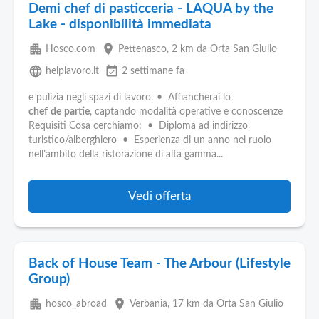
Demi chef di pasticceria - LAQUA by the
Lake - disponibilità immediata
apartment
place
Hosco.com
Pettenasco
, 2 km da Orta San Giulio
language
event_available
helplavoro.it
2 settimane fa
e pulizia negli spazi di lavoro • Affiancherai lo
chef
de
partie
, captando modalità operative e conoscenze
Requisiti Cosa cerchiamo: • Diploma ad indirizzo
turistico/alberghiero • Esperienza di un anno nel ruolo
nell’ambito della ristorazione di alta gamma...
Vedi offerta
Back of House Team - The Arbour (Lifestyle
Group)
apartment
place
hosco_abroad
Verbania
, 17 km da Orta San Giulio