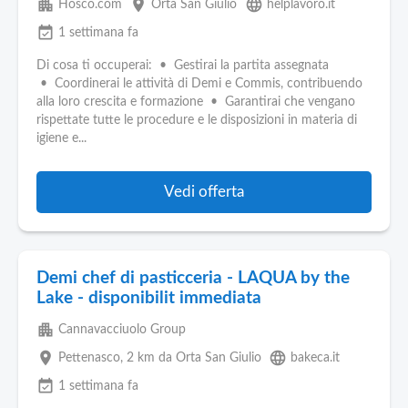
apartment
place
language
Hosco.com
Orta San Giulio
helplavoro.it
event_available
1 settimana fa
Di cosa ti occuperai: • Gestirai la partita assegnata
• Coordinerai le attività di Demi e Commis, contribuendo
alla loro crescita e formazione • Garantirai che vengano
rispettate tutte le procedure e le disposizioni in materia di
igiene e...
Vedi offerta
Demi chef di pasticceria - LAQUA by the
Lake - disponibilit immediata
apartment
Cannavacciuolo Group
place
language
Pettenasco
, 2 km da Orta San Giulio
bakeca.it
event_available
1 settimana fa