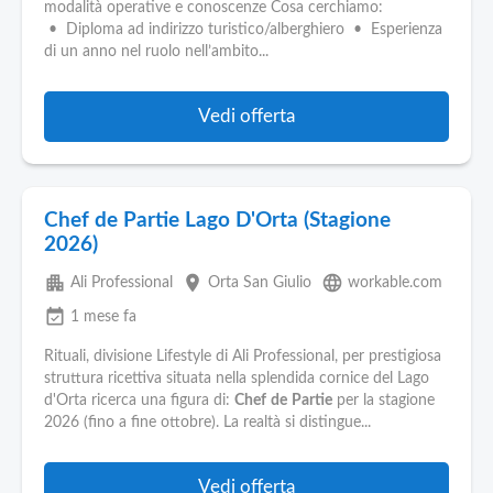
Pubblica
modalità operative e conoscenze Cosa cerchiamo:
Offerte
• Diploma ad indirizzo turistico/alberghiero • Esperienza
di un anno nel ruolo nell’ambito...
Area
Vedi offerta
Aziende
Chef de Partie Lago D'Orta (Stagione
2026)
apartment
place
language
Ali Professional
Orta San Giulio
workable.com
event_available
1 mese fa
Rituali, divisione Lifestyle di Ali Professional, per prestigiosa
struttura ricettiva situata nella splendida cornice del Lago
d'Orta ricerca una figura di:
Chef
de
Partie
per la stagione
2026 (fino a fine ottobre). La realtà si distingue...
Vedi offerta