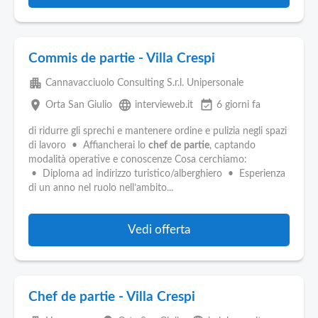
Commis de partie - Villa Crespi
apartment
Cannavacciuolo Consulting S.r.l. Unipersonale
place
language
event_available
Orta San Giulio
intervieweb.it
6 giorni fa
di ridurre gli sprechi e mantenere ordine e pulizia negli spazi
di lavoro • Affiancherai lo
chef
de
partie
, captando
modalità operative e conoscenze Cosa cerchiamo:
• Diploma ad indirizzo turistico/alberghiero • Esperienza
di un anno nel ruolo nell’ambito...
Vedi offerta
Chef de partie - Villa Crespi