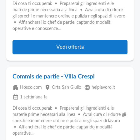
Di cosa ti occuperai: • Preparerai gli ingredienti e le
materie prime necessaria alla linea • Avrai cura di ridurre
gli sprechi e mantenere ordine e pulizia negli spazi di lavoro
• Affiancherai lo
chef
de
partie
, captando modalit
operative e conoscenze...
Vedi offerta
Commis de partie - Villa Crespi
apartment
place
language
Hosco.com
Orta San Giulio
helplavoro.it
event_available
1 settimana fa
Di cosa ti occuperai: • Preparerai gli ingredienti e le
materie prime necessari alla linea • Avrai cura di ridurre gli
sprechi e mantenere ordine e pulizia negli spazi di lavoro
• Affiancherai lo
chef
de
partie
, captando modalità
operative...