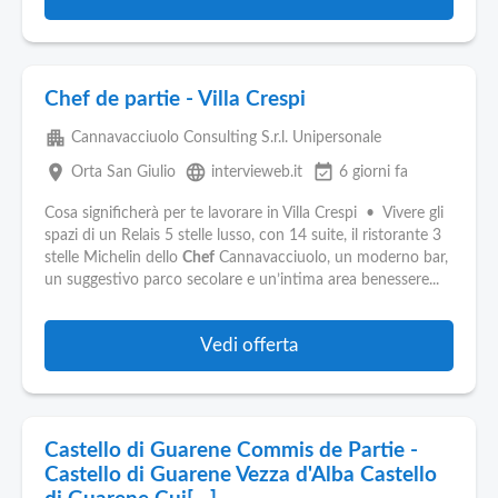
Chef de partie - Villa Crespi
apartment
Cannavacciuolo Consulting S.r.l. Unipersonale
place
language
event_available
Orta San Giulio
intervieweb.it
6 giorni fa
Cosa significherà per te lavorare in Villa Crespi • Vivere gli
spazi di un Relais 5 stelle lusso, con 14 suite, il ristorante 3
stelle Michelin dello
Chef
Cannavacciuolo, un moderno bar,
un suggestivo parco secolare e un’intima area benessere...
Vedi offerta
Castello di Guarene Commis de Partie -
Castello di Guarene Vezza d'Alba Castello