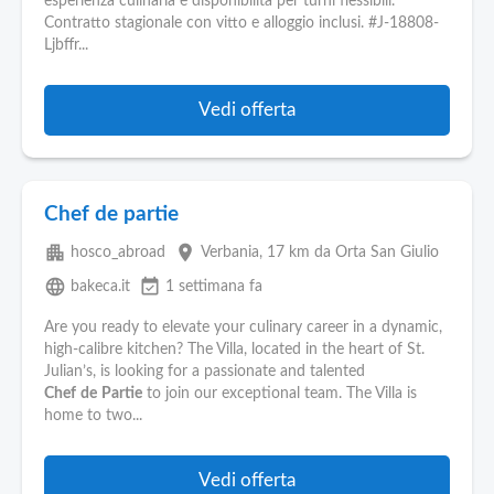
esperienza culinaria e disponibilità per turni flessibili.
Contratto stagionale con vitto e alloggio inclusi. #J-18808-
Ljbffr...
Vedi offerta
Chef de partie
apartment
place
hosco_abroad
Verbania
, 17 km da Orta San Giulio
language
event_available
bakeca.it
1 settimana fa
Are you ready to elevate your culinary career in a dynamic,
high-calibre kitchen? The Villa, located in the heart of St.
Julian’s, is looking for a passionate and talented
Chef
de
Partie
to join our exceptional team. The Villa is
home to two...
Vedi offerta