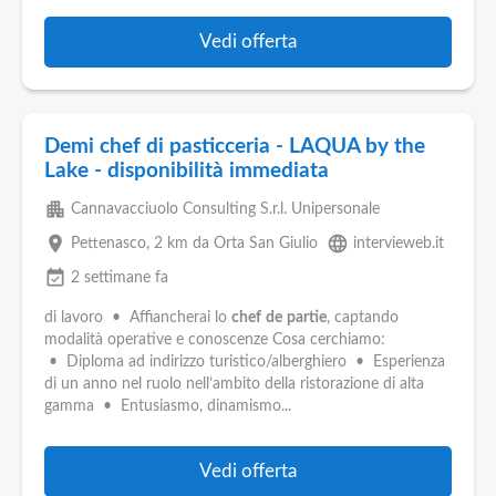
Vedi offerta
Demi chef di pasticceria - LAQUA by the
Lake - disponibilità immediata
apartment
Cannavacciuolo Consulting S.r.l. Unipersonale
place
language
Pettenasco
, 2 km da Orta San Giulio
intervieweb.it
event_available
2 settimane fa
di lavoro • Affiancherai lo
chef
de
partie
, captando
modalità operative e conoscenze Cosa cerchiamo:
• Diploma ad indirizzo turistico/alberghiero • Esperienza
di un anno nel ruolo nell’ambito della ristorazione di alta
gamma • Entusiasmo, dinamismo...
Vedi offerta