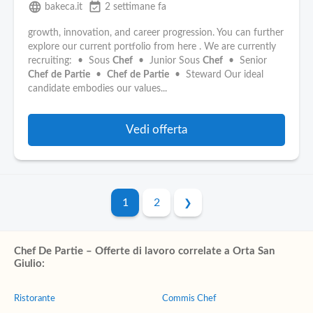
language
event_available
bakeca.it
2 settimane fa
growth, innovation, and career progression. You can further
explore our current portfolio from here . We are currently
recruiting: • Sous
Chef
• Junior Sous
Chef
• Senior
Chef
de
Partie
•
Chef
de
Partie
• Steward Our ideal
candidate embodies our values...
Vedi offerta
1
2
Chef De Partie – Offerte di lavoro correlate a Orta San
Giulio:
Ristorante
Commis Chef