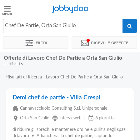
Jobbydoo
Jobbydoo
Chef De Partie, Orta San Giulio
Offerte
di
Filtri
Ricevi le offerte
lavoro
Offerte di Lavoro Chef De Partie a Orta San Giulio
Stipendi
1 - 15 di 16
Risultati di Ricerca - Lavoro Chef De Partie a Orta San Giulio
Elenco
professioni
Demi chef de partie - Villa Crespi
Blog
apartment
Cannavacciuolo Consulting S.r.l. Unipersonale
place
language
event_available
Orta San Giulio
intervieweb.it
6 giorni fa
di ridurre gli sprechi e mantenere ordine e pulizia negli spazi
di lavoro • Affiancherai lo
chef
de
partie
, captando