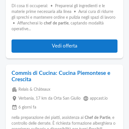
Di cosa ti occuperai: • Preparerai gli ingredienti e le
materie prime necessaria alla linea • Avrai cura di ridurre
gli sprechi e mantenere ordine e pulizia negli spazi di lavoro
• Affiancherai lo
chef
de
partie
, captando modalità
operative...
Vedi offerta
Commis di Cucina: Cucina Piemontese e
Crescita
apartment
Relais & Châteaux
place
language
Verbania
, 17 km da Orta San Giulio
appcast.io
event_available
6 giorni fa
nella preparazione dei piatti, assistenza ai
Chef
de
Partie
, e
controllo delle derrate. È richiesta formazione alberghiera o