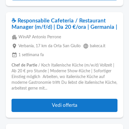
☕ Responsabile Cafeteria / Restaurant
Manager (m/f/d) | Da 20 €/ora | Germania |
apartment
WinAP Antonio Perrone
place
language
Verbania
, 17 km da Orta San Giulio
bakeca.it
event_available
1 settimana fa
Chef
de
Partie
/ Koch Italienische Küche (m/w/d) Vollzeit |
Ab 20 € pro Stunde | Moderne Show-Küche | Sofortiger
Einstieg möglich ‍ Arbeiten, wo italienische Küche auf
moderne Gastronomie trifft Du liebst die italienische Küche,
arbeitest gerne mit...
Vedi offerta