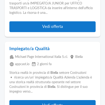
trasporti un/a IMPIEGATO/A JUNIOR per UFFICO
TRASPORTI e LOGISTICA da inserire all'interno dell'ufficio
logistico. La risorsa è una...
Vedi offerta
Impiegato/a Qualità
apartment
place
Michael Page International Italia S.r.l.
Biella
language
event_available
appcast.io
2 giorni fa
Storica realtà in provincia di
Biella
settore Costruzioni
• ricerca un/un' impiegato/a Qualità Azienda L'azienda è
una storica realtà strutturata operante nel settore
Costruzioni in provincia di
Biella
. Si distingue per il suo
impegno verso...