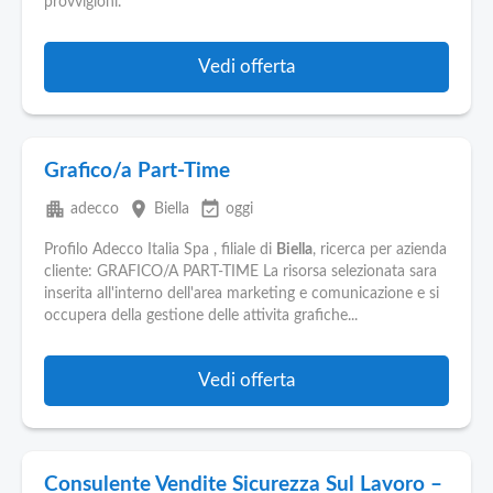
provvigioni.
Vedi offerta
Grafico/a Part-Time
apartment
place
event_available
adecco
Biella
oggi
Profilo Adecco Italia Spa , filiale di
Biella
, ricerca per azienda
cliente: GRAFICO/A PART-TIME La risorsa selezionata sara
inserita all'interno dell'area marketing e comunicazione e si
occupera della gestione delle attivita grafiche...
Vedi offerta
Consulente Vendite Sicurezza Sul Lavoro –