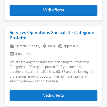
Vedi offerta
Services Operations Specialist - Categorie
Protette
apartment
place
language
Siemens Mobility
Biella
appcast.io
event_available
2 giorni fa
We are looking for candidates belonging to “Protected
Categories” - “Categorie protette”. If you meet the
requirements under Italian Law 68/99 and are looking for
professional growth opportunities, join our team and
submit your application. Position...
Vedi offerta