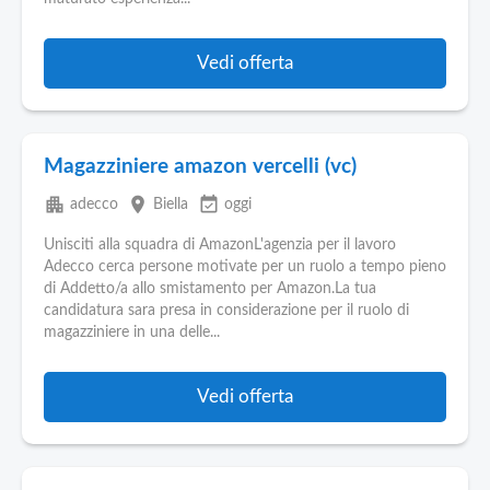
Pubblica
Offerte
Vedi offerta
Area
Aziende
Magazziniere amazon vercelli (vc)
apartment
place
event_available
adecco
Biella
oggi
Unisciti alla squadra di AmazonL'agenzia per il lavoro
Adecco cerca persone motivate per un ruolo a tempo pieno
di Addetto/a allo smistamento per Amazon.La tua
candidatura sara presa in considerazione per il ruolo di
magazziniere in una delle...
Vedi offerta