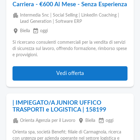
Carriera - €600 Al Mese - Senza Esperienza
apartment
Intermedia Snc | Social Selling | LinkedIn Coaching |
Lead Generation | Software ERP
place
event_available
Biella
oggi
Si ricercano consulenti commerciali per la vendita di servizi
di sicurezza sul lavoro, offrendo formazione, rimborso spese
e provvigioni.
Vedi offerta
| IMPIEGATO/A JUNIOR UFFICO
TRASPORTI e LOGISTICA | 158199
apartment
place
event_available
Orienta Agenzia per il Lavoro
Biella
oggi
Orienta spa, società Benefit; filiale di Carmagnola, ricerca
con urgenza per azienda operante nel settore logistica e