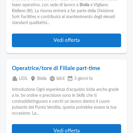
team operativo, con sede di lavoro a
Biella
e VIgliano
Biellese (BI). La risorsa entrerà a far parte della Divisione
Soft Facilities e contribuirà al mantenimento degli elevati
standard qualitativi...
Vedi offerta
Operatrice/tore di Filiale part-time
apartment
place
language
event_available
LIDL
Biella
lidl.it
3 giorni fa
Introduzione Ogni esperienza d’acquisto inizia anche grazie
a te. Se ordine e precisione sono le Skills che ti
contraddistinguono e cerchi un lavoro dentro il cuore
pulsante del Punto Vendita, questa potrebbe essere la tua
occasione. La...
Vedi offerta