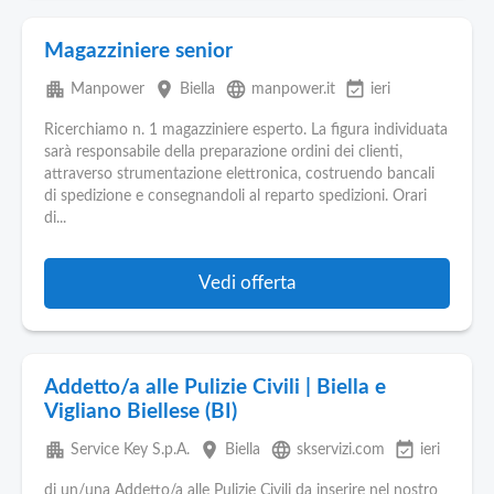
Magazziniere senior
apartment
place
language
event_available
Manpower
Biella
manpower.it
ieri
Ricerchiamo n. 1 magazziniere esperto. La figura individuata
sarà responsabile della preparazione ordini dei clienti,
attraverso strumentazione elettronica, costruendo bancali
di spedizione e consegnandoli al reparto spedizioni. Orari
di...
Vedi offerta
Addetto/a alle Pulizie Civili | Biella e
Vigliano Biellese (BI)
apartment
place
language
event_available
Service Key S.p.A.
Biella
skservizi.com
ieri
di un/una Addetto/a alle Pulizie Civili da inserire nel nostro