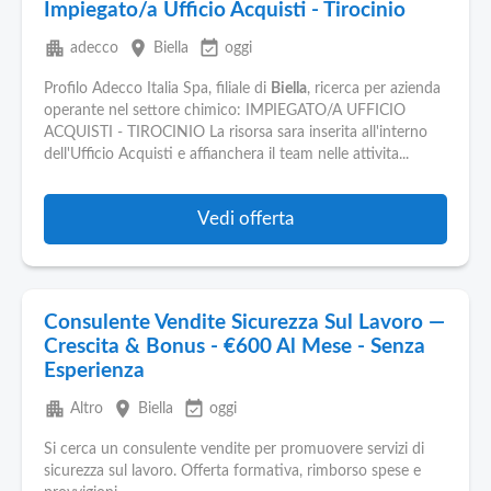
Impiegato/a Ufficio Acquisti - Tirocinio
apartment
place
event_available
adecco
Biella
oggi
Profilo Adecco Italia Spa, filiale di
Biella
, ricerca per azienda
operante nel settore chimico: IMPIEGATO/A UFFICIO
ACQUISTI - TIROCINIO La risorsa sara inserita all'interno
dell'Ufficio Acquisti e affianchera il team nelle attivita...
Vedi offerta
Consulente Vendite Sicurezza Sul Lavoro —
Crescita & Bonus - €600 Al Mese - Senza
Esperienza
apartment
place
event_available
Altro
Biella
oggi
Si cerca un consulente vendite per promuovere servizi di
sicurezza sul lavoro. Offerta formativa, rimborso spese e