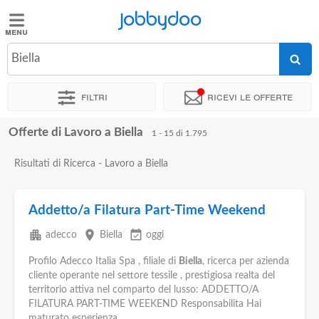
Jobbydoo
Jobbydoo
Biella
Offerte
di
Filtri
Ricevi le offerte
lavoro
Offerte di Lavoro a Biella
1 - 15 di 1.795
Stipendi
Risultati di Ricerca - Lavoro a Biella
Elenco
professioni
Addetto/a Filatura Part-Time Weekend
apartment
place
event_available
adecco
Biella
oggi
Blog
Profilo Adecco Italia Spa , filiale di
Biella
, ricerca per azienda
cliente operante nel settore tessile , prestigiosa realta del
territorio attiva nel comparto del lusso: ADDETTO/A
FILATURA PART-TIME WEEKEND Responsabilita Hai
maturato esperienza...