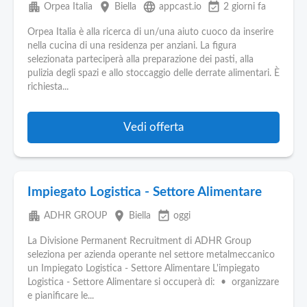
apartment
place
language
event_available
Orpea Italia
Biella
appcast.io
2 giorni fa
Orpea Italia è alla ricerca di un/una aiuto cuoco da inserire
nella cucina di una residenza per anziani. La figura
selezionata parteciperà alla preparazione dei pasti, alla
pulizia degli spazi e allo stoccaggio delle derrate alimentari. È
richiesta...
Vedi offerta
Impiegato Logistica - Settore Alimentare
apartment
place
event_available
ADHR GROUP
Biella
oggi
La Divisione Permanent Recruitment di ADHR Group
seleziona per azienda operante nel settore metalmeccanico
un Impiegato Logistica - Settore Alimentare L'impiegato
Logistica - Settore Alimentare si occuperà di: • organizzare
e pianificare le...