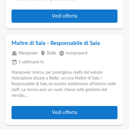
Vedi offerta
Maître di Sala - Responsabile di Sala
apartment
place
language
Manpower
Biella
manpower.it
event_available
3 settimane fa
Manpower ricerca, per prestigiosa realtà del settore
ristorazione situata a Biella: un/una Maître di Sala /
Responsabile di Sala da inserire stabilmente all'interno dello
staff. La risorsa avrà un ruolo chiave nella gestione del
servizio,...
Vedi offerta