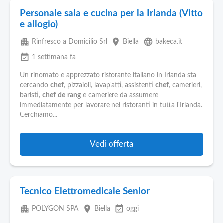
Personale sala e cucina per la Irlanda (Vitto
e allogio)
apartment
place
language
Rinfresco a Domicilio Srl
Biella
bakeca.it
event_available
1 settimana fa
Un rinomato e apprezzato ristorante italiano in Irlanda sta
cercando
chef
, pizzaioli, lavapiatti, assistenti
chef
, camerieri,
baristi,
chef
de
rang
e cameriere da assumere
immediatamente per lavorare nei ristoranti in tutta l'Irlanda.
Cerchiamo...
Vedi offerta
Tecnico Elettromedicale Senior
apartment
place
event_available
POLYGON SPA
Biella
oggi