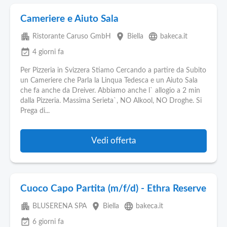
Cameriere e Aiuto Sala
apartment
place
language
Ristorante Caruso GmbH
Biella
bakeca.it
event_available
4 giorni fa
Per Pizzeria in Svizzera Stiamo Cercando a partire da Subito
un Cameriere che Parla la Linqua Tedesca e un Aiuto Sala
che fa anche da Dreiver. Abbiamo anche l` allogio a 2 min
dalla Pizzeria. Massima Serieta`, NO Alkool, NO Droghe. Si
Prega di...
Vedi offerta
Cuoco Capo Partita (m/f/d) - Ethra Reserve
apartment
place
language
BLUSERENA SPA
Biella
bakeca.it
event_available
6 giorni fa