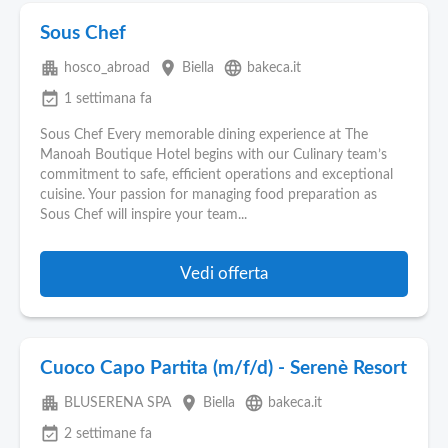
Sous Chef
apartment
place
language
hosco_abroad
Biella
bakeca.it
event_available
1 settimana fa
Sous Chef Every memorable dining experience at The
Manoah Boutique Hotel begins with our Culinary team’s
commitment to safe, efficient operations and exceptional
cuisine. Your passion for managing food preparation as
Sous Chef will inspire your team...
Vedi offerta
Cuoco Capo Partita (m/f/d) - Serenè Resort
apartment
place
language
BLUSERENA SPA
Biella
bakeca.it
event_available
2 settimane fa