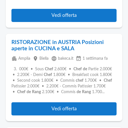
Vedi offerta
RISTORAZIONE in AUSTRIA Posizioni
aperte in CUCINA e SALA
apartment
place
language
event_available
Amplia
Biella
bakeca.it
1 settimana fa
3. 000€ • Sous
Chef
2.600€ •
Chef
de
Partie 2.000€
• 2.200€ - Demi
Chef
1.800€ • Breakfast cook 1.800€
• Second cook 1.800€ • Commis
chef
1.700€ •
Chef
Patissier 2.000€ • 2.200€ - Commis Patissier 1.700€
•
Chef
de
Rang
2.100€ • Commis
de
Rang
1.700...
Vedi offerta