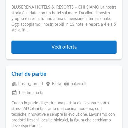
BLUSERENA HOTELS &, RESORTS – CHI SIAMO La nostra
storia è iniziata con un hotel sul mare. Da allora il nostro
gruppo è cresciuto fino a una dimensione internazionale.
Oggi accogliamo i nostri ospiti in 13 hotel e resort, a 4 e a 5
stelle, in...
Vedi offerta
Chef de partie
apartment
place
language
hosco_abroad
Biella
bakeca.it
event_available
1 settimana fa
Cuoco in grado di gestire una partita e di lavorare sotto
stress. Al Colani facciamo una cucina moderna, con
tecniche innovative e sempre in evoluzione. Lavoriamo con
prodotti freschi, locali e biologici, la figura che cerchiamo
deve rispettare i...