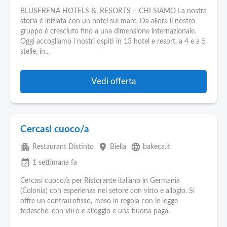
BLUSERENA HOTELS &, RESORTS – CHI SIAMO La nostra
storia è iniziata con un hotel sul mare. Da allora il nostro
gruppo è cresciuto fino a una dimensione internazionale.
Oggi accogliamo i nostri ospiti in 13 hotel e resort, a 4 e a 5
stelle, in...
Vedi offerta
Cercasi cuoco/a
apartment
place
language
Restaurant Distinto
Biella
bakeca.it
event_available
1 settimana fa
Cercasi cuoco/a per Ristorante italiano in Germania
(Colonia) con esperienza nel setore con vitto e allogio. Si
offre un contrattofisso, meso in regola con le legge
tedesche, con vitto e alloggio e una buona paga.