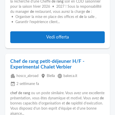
Pubblica
la recherche d’une Cheffe
de
rang
soir en CDD saisonnier
Offerte
pour la saison hiver 2026 • 2027 ! Sous la responsabilité
du manager
de
restaurant, vous aurez la charge
de
:
• Organiser la mise en place des offices et
de
la salle ,
Area
• Garantir l’expérience client...
Aziende
Vedi offerta
Chef de rang petit-déjeuner H/F -
Experimental Chalet Verbier
apartment
place
language
hosco_abroad
Biella
bakeca.it
event_available
2 settimane fa
chef
de
rang
ou un poste similaire. Vous avez une excellente
présentation, vous êtes dynamique et motivé. Vous avez
de
bonnes capacités d'organisation et
de
rapidité d'exécution.
Vous disposez d’un bon esprit d’équipe et d’une bonne
aisance...