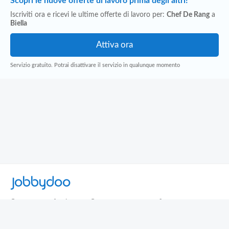
Scopri le nuove offerte di lavoro prima degli altri!
Iscriviti ora e ricevi le ultime offerte di lavoro per:
Chef De Rang
a
Biella
Servizio gratuito. Potrai disattivare il servizio in qualunque momento
Jobbydoo
Cerca per professione
Cerca per area geografica
Cerca per azienda