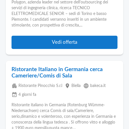
Polygon, azienda leader nel settore dell'outsourcing dei
servizi di ingegneria clinica, ricerca TECNICO
ELETTROMEDICALE SENIOR – sedi di Torino e basso
Piemonte. I candidati verranno inseriti in un ambiente
stimolante, con prospettiva di crescita,...
Vedi offerta
Ristorante Italiano in Germania cerca
Cameriere/Comis di Sala
apartment
place
language
Ristorante Pinocchio S.r.l
Biella
bakeca.it
event_available
4 giorni fa
Ristorante italiano in Germania (Rotenburg Wümme-
Niedersachsen) cerca Comis di sala/Cameriere,
serio,dinamico e volenteroso, con esperienza in Germania e
conoscenza della lingua tedesca . Si offrono vitto e alloggio
+ 1900 euro mensili+quota mance....