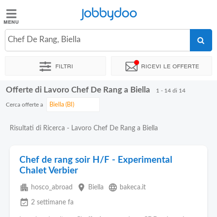
Jobbydoo
Jobbydoo
Chef De Rang, Biella
Offerte
di
Filtri
Ricevi le offerte
lavoro
Offerte di Lavoro Chef De Rang a Biella
1 - 14 di 14
Stipendi
Cerca offerte a
Elenco
Risultati di Ricerca - Lavoro Chef De Rang a Biella
professioni
Chef de rang soir H/F - Experimental
Blog
Chalet Verbier
apartment
place
language
hosco_abroad
Biella
bakeca.it
event_available
2 settimane fa