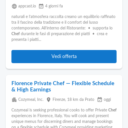
language
event_available
appcast.io
4 giorni fa
naturali e l’atmosfera raccolta creano un equilibrio raffinato
tra il fascino della tradizione e il comfort del lusso
contemporaneo. All’interno del Ristorante: • supporta lo
Chef
durante le fasi di preparazione dei piatti • crea e
presenta i piatti...
Vedi offerta
Florence Private Chef — Flexible Schedule
& High Earnings
apartment
place
event_available
Cozymeal, Inc.
Firenze
, 18 km da Prato
oggi
Cozymeal is seeking professional cooks to offer Private
Chef
experiences in Florence, Italy. You will cook and present
unique menus for discerning diners and manage bookings
on a flexible schedule with Cozymeal providing marketing