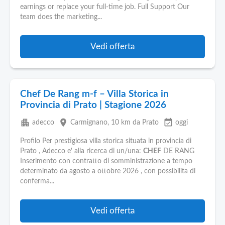
Pubblica
earnings or replace your full-time job. Full Support Our
Offerte
team does the marketing...
Area
Vedi offerta
Aziende
Chef De Rang m-f – Villa Storica in
Provincia di Prato | Stagione 2026
apartment
place
event_available
adecco
Carmignano
, 10 km da Prato
oggi
Profilo Per prestigiosa villa storica situata in provincia di
Prato , Adecco e' alla ricerca di un/una:
CHEF
DE RANG
Inserimento con contratto di somministrazione a tempo
determinato da agosto a ottobre 2026 , con possibilita di
conferma...
Vedi offerta