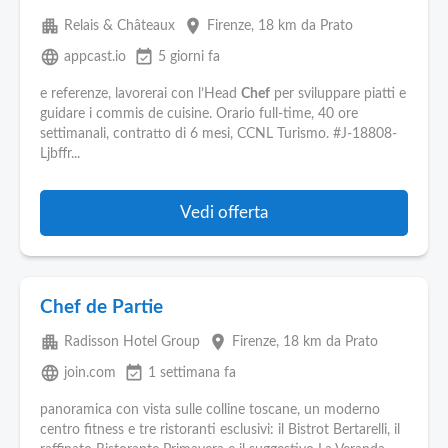
apartment
place
Relais & Châteaux
Firenze
, 18 km da Prato
language
event_available
appcast.io
5 giorni fa
e referenze, lavorerai con l’Head
Chef
per sviluppare piatti e
guidare i commis de cuisine. Orario full-time, 40 ore
settimanali, contratto di 6 mesi, CCNL Turismo. #J-18808-
Ljbffr...
Vedi offerta
Chef de Partie
apartment
place
Radisson Hotel Group
Firenze
, 18 km da Prato
language
event_available
join.com
1 settimana fa
panoramica con vista sulle colline toscane, un moderno
centro fitness e tre ristoranti esclusivi: il Bistrot Bertarelli, il