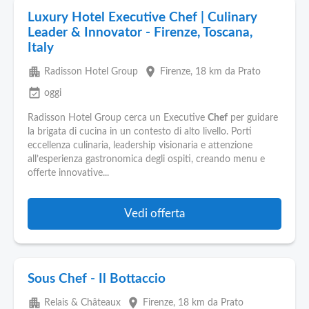
Luxury Hotel Executive Chef | Culinary
Leader & Innovator - Firenze, Toscana,
Italy
apartment
place
Radisson Hotel Group
Firenze
, 18 km da Prato
event_available
oggi
Radisson Hotel Group cerca un Executive
Chef
per guidare
la brigata di cucina in un contesto di alto livello. Porti
eccellenza culinaria, leadership visionaria e attenzione
all’esperienza gastronomica degli ospiti, creando menu e
offerte innovative...
Vedi offerta
Sous Chef - Il Bottaccio
apartment
place
Relais & Châteaux
Firenze
, 18 km da Prato