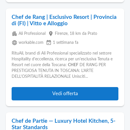
Chef de Rang | Esclusivo Resort | Provincia
di (FI) | Vitto e Alloggio
apartment
place
Ali Professional
Firenze
, 18 km da Prato
language
event_available
workable.com
1 settimana fa
RituAli, brand di Ali Professional specializzato nel settore
Hospitality d'eccellenza, ricerca per un'esclusiva Tenuta e
Resort nel cuore della Toscana:
CHEF
DE RANG PER
PRESTIGIOSA TENUTA IN TOSCANA: L'ARTE
DELL'OSPITALITÀ RELAZIONALE Unisciti...
Vedi offerta
Chef de Partie — Luxury Hotel Kitchen, 5-
Star Standards