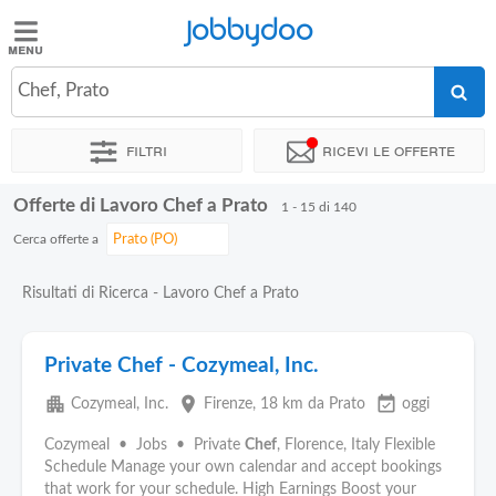
Jobbydoo
Jobbydoo
Chef, Prato
Offerte
di
Filtri
Ricevi le offerte
lavoro
Offerte di Lavoro Chef a Prato
1 - 15 di 140
Stipendi
Cerca offerte a
Elenco
Risultati di Ricerca - Lavoro Chef a Prato
professioni
Private Chef - Cozymeal, Inc.
Blog
apartment
place
event_available
Cozymeal, Inc.
Firenze
, 18 km da Prato
oggi
Cozymeal • Jobs • Private
Chef
, Florence, Italy Flexible
Schedule Manage your own calendar and accept bookings
that work for your schedule. High Earnings Boost your