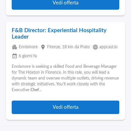
Vedi offerta
F&B Director: Experiential Hospitality
Leader
apartment
place
language
Ennismore
Firenze
, 18 km da Prato
appcast.io
event_available
6 giorni fa
Ennismore is seeking a skilled Food and Beverage Manager
for The Hoxton in Florence. In this role, you will lead a
dynamic team and oversee multiple outlets, driving revenue
with strategic initiatives. You’ll work closely with the
Executive
Chef
...
Vedi offerta