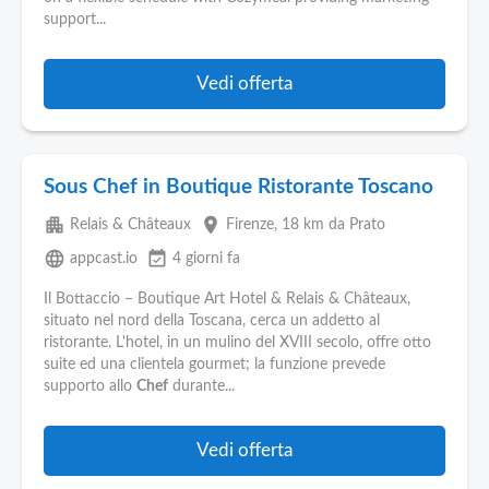
support...
Vedi offerta
Sous Chef in Boutique Ristorante Toscano
apartment
place
Relais & Châteaux
Firenze
, 18 km da Prato
language
event_available
appcast.io
4 giorni fa
Il Bottaccio – Boutique Art Hotel & Relais & Châteaux,
situato nel nord della Toscana, cerca un addetto al
ristorante. L'hotel, in un mulino del XVIII secolo, offre otto
suite ed una clientela gourmet; la funzione prevede
supporto allo
Chef
durante...
Vedi offerta