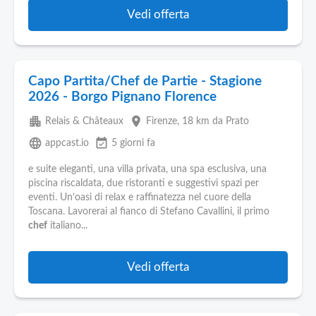
Vedi offerta
Capo Partita/Chef de Partie - Stagione
2026 - Borgo Pignano Florence
apartment
place
Relais & Châteaux
Firenze
, 18 km da Prato
language
event_available
appcast.io
5 giorni fa
e suite eleganti, una villa privata, una spa esclusiva, una
piscina riscaldata, due ristoranti e suggestivi spazi per
eventi. Un’oasi di relax e raffinatezza nel cuore della
Toscana. Lavorerai al fianco di Stefano Cavallini, il primo
chef
italiano...
Vedi offerta