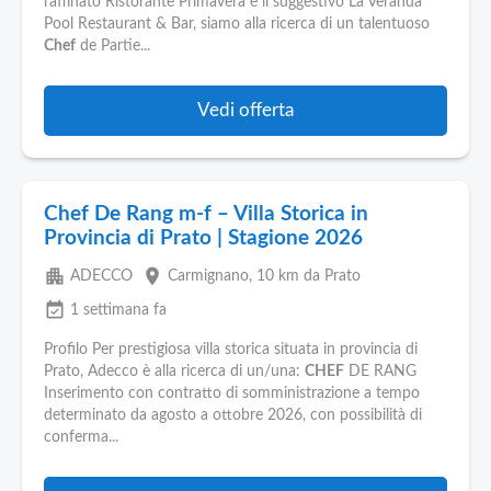
raffinato Ristorante Primavera e il suggestivo La Veranda
Pool Restaurant & Bar, siamo alla ricerca di un talentuoso
Chef
de Partie...
Vedi offerta
Chef De Rang m-f – Villa Storica in
Provincia di Prato | Stagione 2026
apartment
place
ADECCO
Carmignano
, 10 km da Prato
event_available
1 settimana fa
Profilo Per prestigiosa villa storica situata in provincia di
Prato, Adecco è alla ricerca di un/una:
CHEF
DE RANG
Inserimento con contratto di somministrazione a tempo
determinato da agosto a ottobre 2026, con possibilità di
conferma...