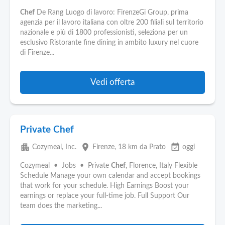
Chef
De Rang Luogo di lavoro: FirenzeGi Group, prima
agenzia per il lavoro italiana con oltre 200 filiali sul territorio
nazionale e più di 1800 professionisti, seleziona per un
esclusivo Ristorante fine dining in ambito luxury nel cuore
di Firenze...
Vedi offerta
Private Chef
apartment
place
event_available
Cozymeal, Inc.
Firenze
, 18 km da Prato
oggi
Cozymeal • Jobs • Private
Chef
, Florence, Italy Flexible
Schedule Manage your own calendar and accept bookings
that work for your schedule. High Earnings Boost your
earnings or replace your full-time job. Full Support Our
team does the marketing...