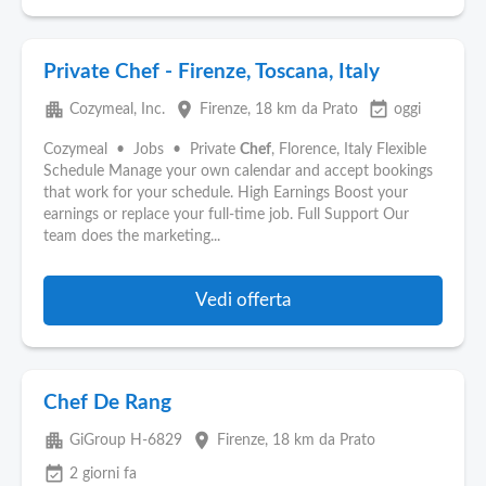
Private Chef - Firenze, Toscana, Italy
apartment
place
event_available
Cozymeal, Inc.
Firenze
, 18 km da Prato
oggi
Cozymeal • Jobs • Private
Chef
, Florence, Italy Flexible
Schedule Manage your own calendar and accept bookings
that work for your schedule. High Earnings Boost your
earnings or replace your full-time job. Full Support Our
team does the marketing...
Vedi offerta
Chef De Rang
apartment
place
GiGroup H-6829
Firenze
, 18 km da Prato
event_available
2 giorni fa