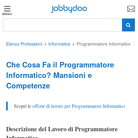
Jobbydoo
Jobbydoo
Offerte
di
lavoro
Elenco Professioni
Informatica
Programmatore Informatico
Che Cosa Fa il Programmatore
Stipendi
Informatico? Mansioni e
Competenze
Elenco
professioni
Scopri le
offerte di lavoro per Programmatore Informatico
Blog
Descrizione del Lavoro di Programmatore
Informatico