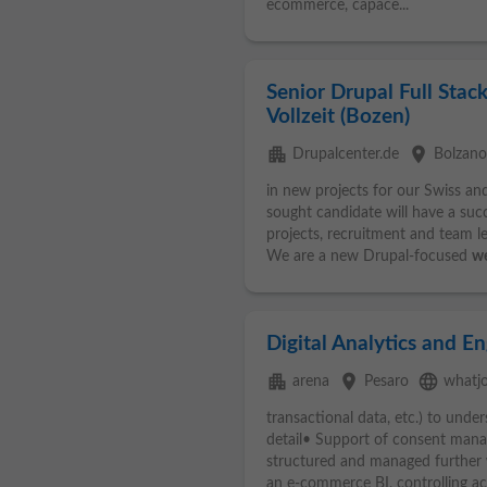
ecommerce, capace...
Senior Drupal Full Stac
Vollzeit (Bozen)
apartment
place
Drupalcenter.de
Bolzano
in new projects for our Swiss an
sought candidate will have a suc
projects, recruitment and team 
We are a new Drupal-focused
w
Digital Analytics and En
apartment
place
language
arena
Pesaro
whatj
transactional data, etc.) to und
detail• Support of consent mana
structured and managed further
an e-commerce BI, controlling acc