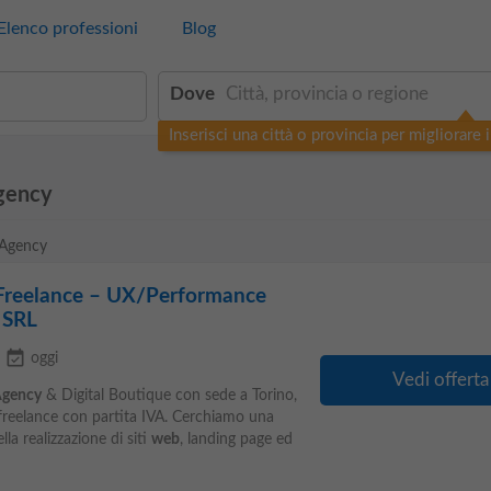
Elenco professioni
Blog
Dove
Inserisci una città o provincia per migliorare i 
gency
 Agency
Freelance – UX/Performance
 SRL
event_available
oggi
Vedi offerta
gency
& Digital Boutique con sede a Torino,
reelance con partita IVA. Cerchiamo una
la realizzazione di siti
web
, landing page ed