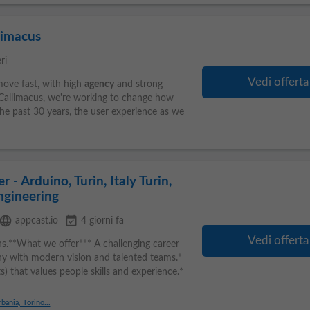
limacus
eri
Vedi offerta
move fast, with high
agency
and strong
Callimacus, we're working to change how
the past 30 years, the user experience as we
 - Arduino, Turin, Italy Turin,
ngineering
language
event_available
appcast.io
4 giorni fa
Vedi offerta
ns.**What we offer*** A challenging career
ny with modern vision and talented teams.*
s) that values people skills and experience.*
rbania, Torino...