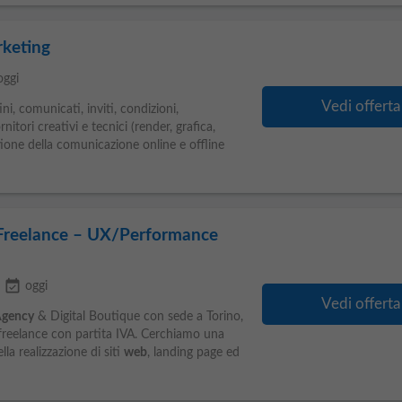
rketing
oggi
Vedi offerta
ni, comunicati, inviti, condizioni,
tori creativi e tecnici (render, grafica,
tione della comunicazione online e offline
Freelance – UX/Performance
event_available
oggi
Vedi offerta
gency
& Digital Boutique con sede a Torino,
reelance con partita IVA. Cerchiamo una
la realizzazione di siti
web
, landing page ed