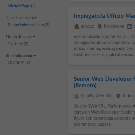
Michael Page
(1)
Impiegato/a Ufficio Ma
Tipo di contratto
Tempo indeterminato
(2)
apartment
place
event_available
adecco
Pordenone
e comunicazioni commerciali (listi
Orario di lavoro
impaginazioni) Coordinamento forni
Full-time
(2)
ufficio stampa,
web
agency
) Ges
Gestione asset digitali (sito
web
...
Stipendio annuo
20.000 €
+ (1)
Senior Web Developer 
(Remoto)
apartment
place
Quality Web SRL
Torino
Quality
Web
SRL, Performance
A
cerca un
Web
Developer Senior f
figura con esperienza concreta nel
ecommerce, capace...