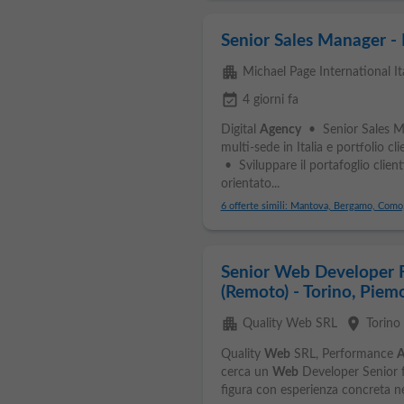
Senior Sales Manager - 
apartment
Michael Page International Ital
event_available
4 giorni fa
Digital
Agency
• Senior Sales Ma
multi-sede in Italia e portfolio cl
• Sviluppare il portafoglio clien
orientato...
6 offerte simili: Mantova, Bergamo, Como,
Senior Web Developer 
(Remoto) - Torino, Piemo
apartment
place
Quality Web SRL
Torino
Quality
Web
SRL, Performance
A
cerca un
Web
Developer Senior f
figura con esperienza concreta nel