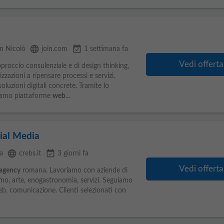
language
event_available
n Nicolò
join.com
1 settimana fa
Vedi offerta
roccio consulenziale e di design thinking,
azioni a ripensare processi e servizi,
luzioni digitali concrete. Tramite lo
eiamo piattaforme
web
...
ial Media
language
event_available
a
crebs.it
3 giorni fa
Vedi offerta
agency
romana. Lavoriamo con aziende di
ismo, arte, enogastronomia, servizi. Seguiamo
eb, comunicazione. Clienti selezionati con