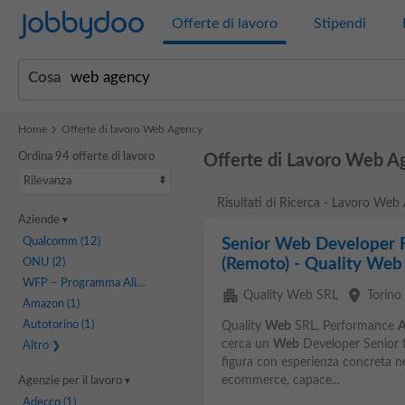
Jobbydoo
Offerte di lavoro
Stipendi
Cosa
Home
Offerte di lavoro Web Agency
Ordina 94 offerte di lavoro
Offerte di Lavoro Web A
Rilevanza
Risultati di Ricerca - Lavoro Web
Aziende
Qualcomm
(12)
Senior Web Developer 
(Remoto) - Quality Web
ONU
(2)
WFP – Programma Alimentare Mondiale
(2)
apartment
place
Quality Web SRL
Torino
Amazon
(1)
Autotorino
(1)
Quality
Web
SRL, Performance
A
cerca un
Web
Developer Senior f
Altro
figura con esperienza concreta nel
ecommerce, capace...
Agenzie per il lavoro
Adecco
(1)