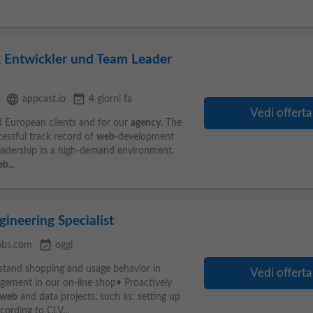
k Entwickler und Team Leader
language
event_available
appcast.io
4 giorni fa
Vedi offerta
d European clients and for our
agency
. The
cessful track record of
web
-development
leadership in a high-demand environment.
eb
...
gineering Specialist
event_available
obs.com
oggi
erstand shopping and usage behavior in
Vedi offerta
gement in our on-line shop• Proactively
web
and data projects, such as: setting up
ording to CLV...