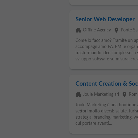
Senior Web Developer
apartment
place
Offline Agency
Ponte Sa
Come lo facciamo? Tramite un app
accompagniamo PA, PMI e organizz
trasformando idee complesse in so
sviluppo software su misura, cr
Content Creation & Soc
apartment
place
Joule Marketing srl
Rom
Joule Marketing è una boutique
settori molto diversi: salute, tur
strategia, branding, marketing, w
cui portare avanti...