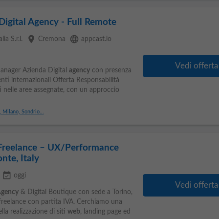
Digital Agency - Full Remote
place
language
ia S.r.l.
Cremona
appcast.io
Vedi offerta
nager Azienda Digital
agency
con presenza
ienti internazionali Offerta Responsabilità
ti nelle aree assegnate, con un approccio
 Milano, Sondrio...
Freelance – UX/Performance
nte, Italy
event_available
oggi
Vedi offerta
gency
& Digital Boutique con sede a Torino,
reelance con partita IVA. Cerchiamo una
la realizzazione di siti
web
, landing page ed