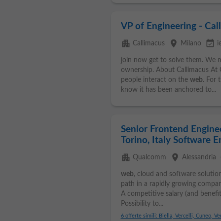
VP of Engineering - Cal
apartment
place
event_available
Callimacus
Milano
i
join now get to solve them. We 
ownership. About Callimacus At 
people interact on the
web
. For 
know it has been anchored to...
Senior Frontend Engineer
Torino, Italy Software E
apartment
place
Qualcomm
Alessandria
web
, cloud and software solutio
path in a rapidly growing compa
A competitive salary (and benefit
Possibility to...
6 offerte simili: Biella, Vercelli, Cuneo, Ve