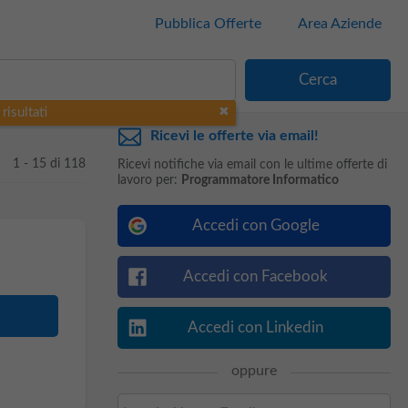
Pubblica Offerte
Area Aziende
risultati
Ricevi le offerte via email!
1 - 15 di 118
Ricevi notifiche via email con le ultime offerte di
lavoro per:
Programmatore Informatico
Accedi con Google
Accedi con Facebook
Accedi con Linkedin
oppure