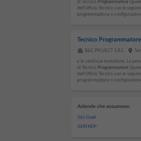
di Tecnico
Programmatore
Quadri 
dell'Ufficio Tecnico con le segue
programmazione e configurazione 
Tecnico Programmator
apartment
place
B&C PROJECT S.R.L.
Sa
e in continua evoluzione. La pers
di Tecnico
Programmatore
Quadri 
dell'Ufficio Tecnico con le seguen
programmazione e configurazione 
Aziende che assumono:
365 Gradi
GERI HDP