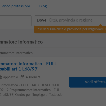
Elenco professioni
Blog
Dove
Inserisci una città o provincia per migliorare i 
ammatore Informatico
grammatore Informatico
mmatore informatico - FULL
bili art 1 L68/99]
guage
event_available
appcast.io
4 giorni fa
Vedi offerta
informatico
- FULL STACK DEVELOPER
C09 - 2
Programmatore
informatico
- FULL
 L68/99] Centro per l'Impiego di Testaccio