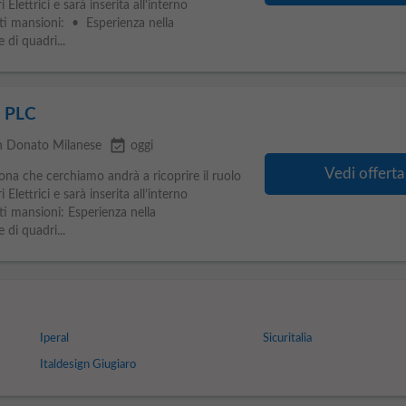
Elettrici e sarà inserita all'interno
nti mansioni: • Esperienza nella
di quadri...
e PLC
event_available
n Donato Milanese
oggi
Vedi offerta
ona che cerchiamo andrà a ricoprire il ruolo
Elettrici e sarà inserita all’interno
ti mansioni: Esperienza nella
di quadri...
Iperal
Sicuritalia
Italdesign Giugiaro