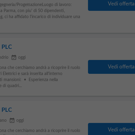
Vedi offerta
gegneria/ProgettazioneLuogo di lavoro:
 Parma, con piu' di 50 dipendenti,
, ci ha affidato l'incarico di individuare una
e PLC
event_available
ndrio
oggi
Vedi offerta
ona che cerchiamo andrà a ricoprire il ruolo
Elettrici e sarà inserita all'interno
nti mansioni: • Esperienza nella
di quadri...
e PLC
event_available
lano
oggi
Vedi offerta
ona che cerchiamo andrà a ricoprire il ruolo