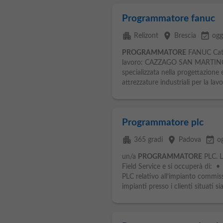
Programmatore fanuc
apartment
place
event_available
Relizont
Brescia
ogg
PROGRAMMATORE
FANUC Cate
lavoro: CAZZAGO SAN MARTINOAzi
specializzata nella progettazione
attrezzature industriali per la lavo
Programmatore plc
apartment
place
event_available
365 gradi
Padova
o
un/a
PROGRAMMATORE
PLC. La
Field Service e si occuperà di: 
PLC relativo all’impianto commiss
impianti presso i clienti situati sia 