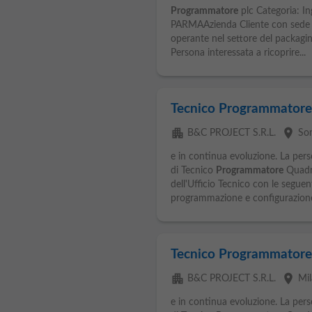
Programmatore
plc Categoria: In
PARMAAzienda Cliente con sede a
operante nel settore del packaging
Persona interessata a ricoprire...
Tecnico Programmator
apartment
place
B&C PROJECT S.R.L.
So
e in continua evoluzione. La pers
di Tecnico
Programmatore
Quadri 
dell'Ufficio Tecnico con le segue
programmazione e configurazione 
Tecnico Programmator
apartment
place
B&C PROJECT S.R.L.
Mi
e in continua evoluzione. La pers