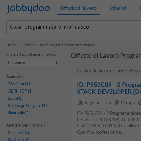
Jobbydoo
Offerte di lavoro
Stipendi
Cosa
Home
Offerte di lavoro Programmatore Informatico
Ordina 118 offerte di lavoro
Offerte di Lavoro Progr
Rilevanza
Risultati di Ricerca - Lavoro Pro
Aziende
365 Gradi
(1)
ID: P852C09 - 2 Progra
STACK DEVELOPER [Disa
GERI HDP
(1)
Iperal
(1)
apartment
place
lan
Regione Lazio
Perugia
Italdesign Giugiaro
(1)
Sicuritalia
(1)
ID: P852C09 - 2
Programmatore
[Disabili art 1 L68/99] ID: P852
Agenzie per il lavoro
STACK DEVELOPER [Disabili art 1
Qualifica professionale...
Relizont
(16)
Staff Spa
(8)