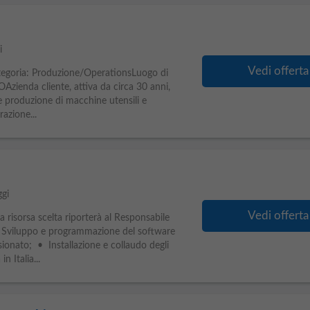
i
Vedi offerta
goria: Produzione/OperationsLuogo di
enda cliente, attiva da circa 30 anni,
 e produzione di macchine utensili e
razione...
ggi
Vedi offerta
 risorsa scelta riporterà al Responsabile
• Sviluppo e programmazione del software
ionato; • Installazione e collaudo degli
in Italia...