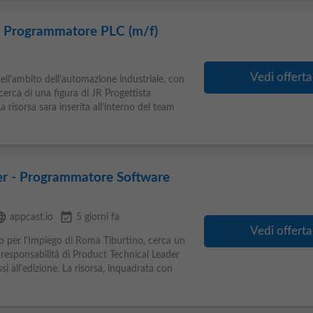
o/ Programmatore PLC (m/f)
Vedi offerta
nell'ambito dell'automazione industriale, con
icerca di una figura di JR Progettista
a risorsa sara inserita all'interno del team
er - Programmatore Software
guage
event_available
appcast.io
5 giorni fa
Vedi offerta
ro per l'Impiego di Roma Tiburtino, cerca un
responsabilità di Product Technical Leader
i all'edizione. La risorsa, inquadrata con