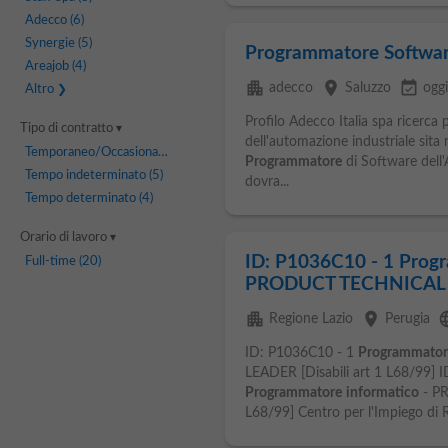
Adecco
(6)
Synergie
(5)
Programmatore Softwar
Areajob
(4)
apartment
place
event_available
adecco
Saluzzo
ogg
Altro
Profilo Adecco Italia spa ricerca p
Tipo di contratto
dell'automazione industriale sita 
Temporaneo/Occasionale
(6)
Programmatore
di Software dell'
Tempo indeterminato
(5)
dovra...
Tempo determinato
(4)
Orario di lavoro
ID: P1036C10 - 1 Progr
Full-time
(20)
PRODUCT TECHNICAL LE
apartment
place
lan
Regione Lazio
Perugia
ID: P1036C10 - 1
Programmator
LEADER [Disabili art 1 L68/99] 
Programmatore
informatico
- PR
L68/99] Centro per l'Impiego di R