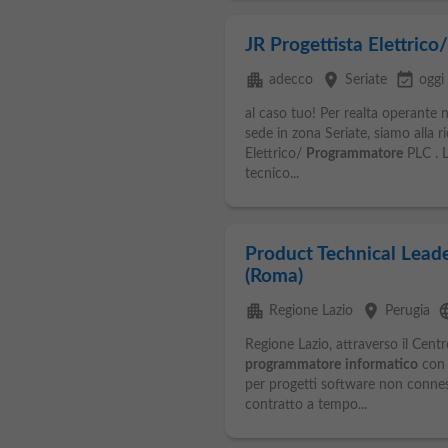
JR Progettista Elettric
apartment
place
event_available
adecco
Seriate
oggi
al caso tuo! Per realta operante 
sede in zona Seriate, siamo alla r
Elettrico/
Programmatore
PLC . L
tecnico...
Product Technical Lead
(Roma)
apartment
place
lan
Regione Lazio
Perugia
Regione Lazio, attraverso il Cent
programmatore
informatico
con 
per progetti software non conness
contratto a tempo...