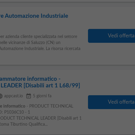
e Automazione Industriale
i
Vedi offerta
er azienda cliente specializzata nel settore
nelle vicinanze di Saluzzo (CN) un
Automazione Industriale. La risorsa ricercata
ammatore informatico -
ADER [Disabili art 1 L68/99]
guage
event_available
appcast.io
5 giorni fa
Vedi offerta
e
informatico
- PRODUCT TECHNICAL
ID: P1036C10 - 1
ODUCT TECHNICAL LEADER [Disabili art 1
oma Tiburtino Qualifica...