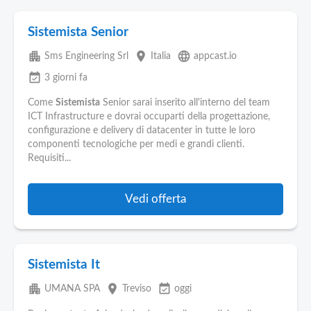
Sistemista Senior
apartment
place
language
Sms Engineering Srl
Italia
appcast.io
event_available
3 giorni fa
Come
Sistemista
Senior sarai inserito all'interno del team
ICT Infrastructure e dovrai occuparti della progettazione,
configurazione e delivery di datacenter in tutte le loro
componenti tecnologiche per medi e grandi clienti.
Requisiti...
Vedi offerta
Sistemista It
apartment
place
event_available
UMANA SPA
Treviso
oggi