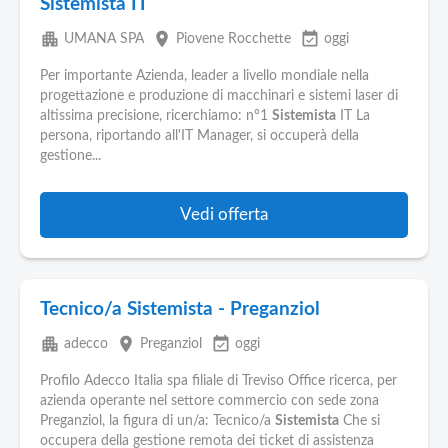
Sistemista IT
apartment
place
event_available
UMANA SPA
Piovene Rocchette
oggi
Per importante Azienda, leader a livello mondiale nella
progettazione e produzione di macchinari e sistemi laser di
altissima precisione, ricerchiamo: n°1
Sistemista
IT La
persona, riportando all'IT Manager, si occuperà della
gestione...
Vedi offerta
Tecnico/a Sistemista - Preganziol
apartment
place
event_available
adecco
Preganziol
oggi
Profilo Adecco Italia spa filiale di Treviso Office ricerca, per
azienda operante nel settore commercio con sede zona
Preganziol, la figura di un/a: Tecnico/a
Sistemista
Che si
occupera della gestione remota dei ticket di assistenza