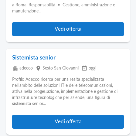
Pubblica
a Roma. Responsabilità • Gestione, amministrazione e
Offerte
manutenzione...
Area
Vedi offerta
Aziende
Sistemista senior
apartment
place
event_available
adecco
Sesto San Giovanni
oggi
Profilo Adecco ricerca per una realta specializzata
nell'ambito delle soluzioni IT e delle telecomunicazioni,
attiva nella progettazione, implementazione e gestione di
infrastrutture tecnologiche per aziende, una figura di
sistemista
senior...
Vedi offerta