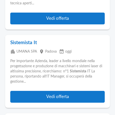
tecnica aperti...
Vedi offerta
Sistemista It
apartment
place
event_available
UMANA SPA
Padova
oggi
Per importante Azienda, leader a livello mondiale nella
progettazione e produzione di macchinari e sistemi laser di
altissima precisione, ricerchiamo: n°1
Sistemista
IT La
persona, riportando all'IT Manager, si occuperà della
gestione...
Vedi offerta