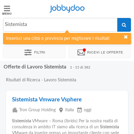
Jobbydoo
Jobbydoo
Sistemista
Offerte
di
Inserisci una città o provincia per migliorare i risultati
lavoro
Filtri
Ricevi le offerte
Stipendi
Offerte di Lavoro Sistemista
1 - 15 di 382
Elenco
Risultati di Ricerca - Lavoro Sistemista
professioni
Sistemista Vmware Vsphere
Blog
apartment
place
event_available
Tron Group Holding
Italia
oggi
Sistemista
VMware – Roma (Ibrido) Per la nostra realtà di
consulenza in ambito IT siamo alla ricerca di un
Sistemista
VMware da inserire presso un importante cliente con sede