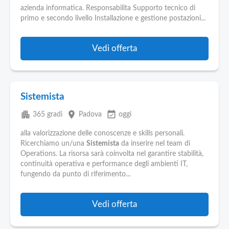
azienda informatica. Responsabilita Supporto tecnico di
primo e secondo livello Installazione e gestione postazioni...
Vedi offerta
Sistemista
apartment
place
event_available
365 gradi
Padova
oggi
alla valorizzazione delle conoscenze e skills personali.
Ricerchiamo un/una
Sistemista
da inserire nel team di
Operations. La risorsa sarà coinvolta nel garantire stabilità,
continuità operativa e performance degli ambienti IT,
fungendo da punto di riferimento...
Vedi offerta