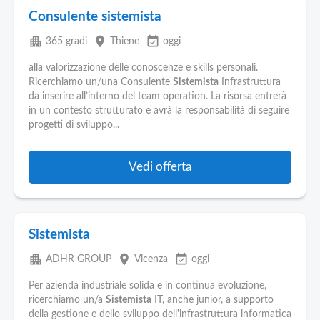
Consulente sistemista
apartment
place
event_available
365 gradi
Thiene
oggi
alla valorizzazione delle conoscenze e skills personali.
Ricerchiamo un/una Consulente
Sistemista
Infrastruttura
da inserire all’interno del team operation. La risorsa entrerà
in un contesto strutturato e avrà la responsabilità di seguire
progetti di sviluppo...
Vedi offerta
Sistemista
apartment
place
event_available
ADHR GROUP
Vicenza
oggi
Per azienda industriale solida e in continua evoluzione,
ricerchiamo un/a
Sistemista
IT, anche junior, a supporto
della gestione e dello sviluppo dell'infrastruttura informatica