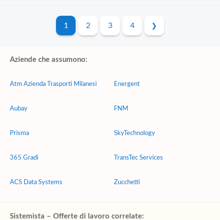
1
2
3
4
Aziende che assumono:
Atm Azienda Trasporti Milanesi
Energent
Aubay
FNM
Prisma
SkyTechnology
365 Gradi
TransTec Services
ACS Data Systems
Zucchetti
Sistemista – Offerte di lavoro correlate: