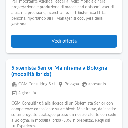
Per importante Azienda, leader a livello mondiale nella
progettazione e produzione di macchinari e sistemi laser di
altissima precisione, ricerchiamo: n°1
Sistemista
IT La
persona, riportando all'IT Manager, si occuperà della
gestione...
Vedi offerta
Sistemista Senior Mainframe a Bologna
(modalità ibrida)
apartment
place
language
CGM Consulting S.r.l.
Bologna
appcast.io
event_available
4 giorni fa
CGM Consulting è alla ricerca di un
Sistemista
Senior con
competenze consolidate su ambienti Mainframe, da inserire
su un progetto strategico presso un nostro cliente con sede
a Bologna, in modalità ibrida (50% in presenza). Requisiti
• Esperienza...