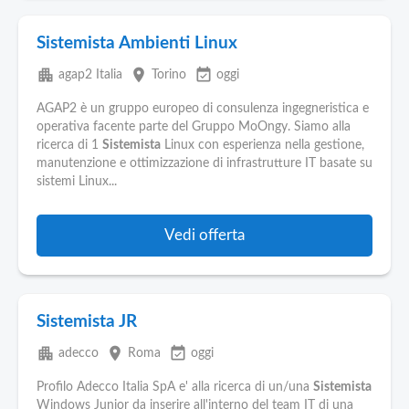
Sistemista Ambienti Linux
apartment
place
event_available
agap2 Italia
Torino
oggi
AGAP2 è un gruppo europeo di consulenza ingegneristica e
operativa facente parte del Gruppo MoOngy. Siamo alla
ricerca di 1
Sistemista
Linux con esperienza nella gestione,
manutenzione e ottimizzazione di infrastrutture IT basate su
sistemi Linux...
Vedi offerta
Sistemista JR
apartment
place
event_available
adecco
Roma
oggi
Profilo Adecco Italia SpA e' alla ricerca di un/una
Sistemista
Windows Junior da inserire all'interno del team IT di una