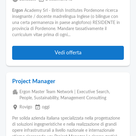
Ergon
Academy Srl - British Institutes Pordenone ricerca
insegnante / docente madrelingua Inglese (o bilingue con
una certa permanenza in paese anglofono) RESIDENTE in
provincia di Pordenone. Mandare tassativamente il
curriculum vitae prima di ogni...
Vedi offerta
Project Manager
apartment
Ergon Master Team Network | Executive Search,
People, Sustainability, Management Consulting
place
event_available
Rovigo
oggi
Per solida azienda italiana specializzata nella progettazione
di soluzioni ingegneristiche e nella realizzazione di grandi
opere infrastrutturali a livello nazionale e internazionale