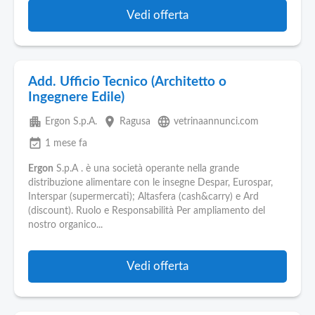
Vedi offerta
Add. Ufficio Tecnico (Architetto o
Ingegnere Edile)
apartment
place
language
Ergon S.p.A.
Ragusa
vetrinaannunci.com
event_available
1 mese fa
Ergon
S.p.A . è una società operante nella grande
distribuzione alimentare con le insegne Despar, Eurospar,
Interspar (supermercati); Altasfera (cash&carry) e Ard
(discount). Ruolo e Responsabilità Per ampliamento del
nostro organico...
Vedi offerta