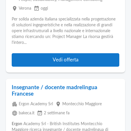
place
event_available
Verona
oggi
Per solida azienda italiana specializzata nella progettazione
di soluzioni ingegneristiche e nella realizzazione di grandi
opere infrastrutturali a livello nazionale e internazionale
stiamo ricercando un: Project Manager La risorsa gestirà
l'intero...
Vedi offerta
Insegnante / docente madrelingua
Francese
apartment
place
Ergon Academy Srl
Montecchio Maggiore
language
event_available
bakeca.it
2 settimane fa
Ergon
Academy Srl - British Institutes Montecchio
Maggiore ricerca insegnante / docente madrelingua di