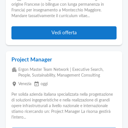
origine Francese (o bilingue con lunga permanenza in
Francia) per insegnamento a Montecchio Maggiore.
Mandare tassativamente il curriculum vitae...
Vedi offerta
Project Manager
apartment
Ergon Master Team Network | Executive Search,
People, Sustainability, Management Consulting
place
event_available
Venezia
oggi
Per solida azienda italiana specializzata nella progettazione
di soluzioni ingegneristiche e nella realizzazione di grandi
opere infrastrutturali a livello nazionale e internazionale
stiamo ricercando un: Project Manager La risorsa gestirà
l'intero...