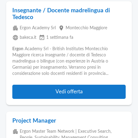
Insegnante / Docente madrelingua di
Tedesco
apartment
place
Ergon Academy Srl
Montecchio Maggiore
language
event_available
bakeca.it
1 settimana fa
Ergon
Academy Srl - British Institutes Montecchio
Maggiore ricerca insegnante / docente di Tedesco
madrelingua o bilingue (con esperienze in Austria o
Germania) per insegnamento. Verranno presi in
considerazione solo docenti residenti in provincia...
Vedi offerta
Project Manager
apartment
Ergon Master Team Network | Executive Search,
People, Sustainability, Management Consulting