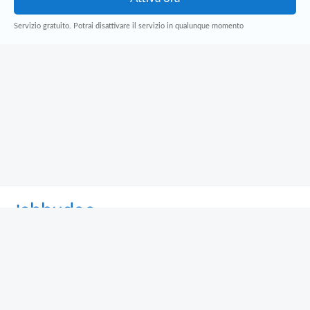
Servizio gratuito. Potrai disattivare il servizio in qualunque momento
Jobbydoo
Cerca per professione
Cerca per area geografica
Cerca per azienda
Termini e Condizioni
Privacy
Contatti