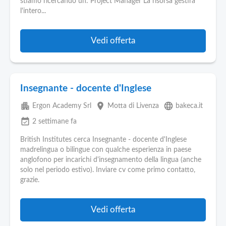
stiamo ricercando un: Project Manager La risorsa gestirà
l'intero...
Vedi offerta
Insegnante - docente d'Inglese
apartment
place
language
Ergon Academy Srl
Motta di Livenza
bakeca.it
event_available
2 settimane fa
British Institutes cerca Insegnante - docente d'Inglese
madrelingua o bilingue con qualche esperienza in paese
anglofono per incarichi d'insegnamento della lingua (anche
solo nel periodo estivo). Inviare cv come primo contatto,
grazie.
Vedi offerta