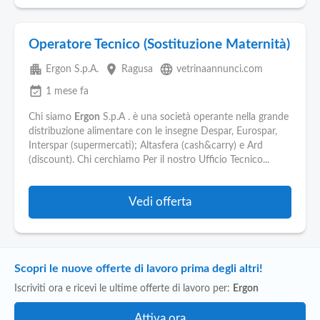
Operatore Tecnico (Sostituzione Maternità)
apartment
place
language
Ergon S.p.A.
Ragusa
vetrinaannunci.com
event_available
1 mese fa
Chi siamo
Ergon
S.p.A . è una società operante nella grande
distribuzione alimentare con le insegne Despar, Eurospar,
Interspar (supermercati); Altasfera (cash&carry) e Ard
(discount). Chi cerchiamo Per il nostro Ufficio Tecnico...
Vedi offerta
Scopri le nuove offerte di lavoro prima degli altri!
Iscriviti ora e ricevi le ultime offerte di lavoro per:
Ergon