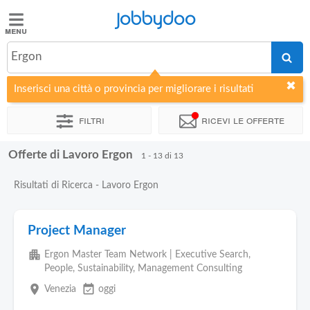
Jobbydoo
Jobbydoo
Ergon
Offerte
di
Inserisci una città o provincia per migliorare i risultati
lavoro
Filtri
Ricevi le offerte
Stipendi
Offerte di Lavoro Ergon
1 - 13 di 13
Elenco
Risultati di Ricerca - Lavoro Ergon
professioni
Project Manager
Blog
apartment
Ergon Master Team Network | Executive Search,
People, Sustainability, Management Consulting
place
event_available
Venezia
oggi