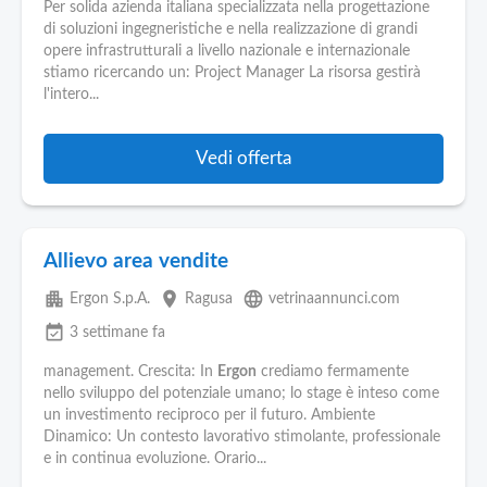
Pubblica
Per solida azienda italiana specializzata nella progettazione
Offerte
di soluzioni ingegneristiche e nella realizzazione di grandi
opere infrastrutturali a livello nazionale e internazionale
stiamo ricercando un: Project Manager La risorsa gestirà
Area
l'intero...
Aziende
Vedi offerta
Allievo area vendite
apartment
place
language
Ergon S.p.A.
Ragusa
vetrinaannunci.com
event_available
3 settimane fa
management. Crescita: In
Ergon
crediamo fermamente
nello sviluppo del potenziale umano; lo stage è inteso come
un investimento reciproco per il futuro. Ambiente
Dinamico: Un contesto lavorativo stimolante, professionale
e in continua evoluzione. Orario...