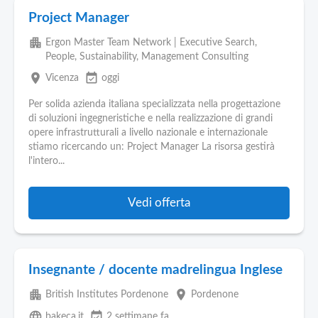
Project Manager
apartment
Ergon Master Team Network | Executive Search,
People, Sustainability, Management Consulting
place
event_available
Vicenza
oggi
Per solida azienda italiana specializzata nella progettazione
di soluzioni ingegneristiche e nella realizzazione di grandi
opere infrastrutturali a livello nazionale e internazionale
stiamo ricercando un: Project Manager La risorsa gestirà
l'intero...
Vedi offerta
Insegnante / docente madrelingua Inglese
apartment
place
British Institutes Pordenone
Pordenone
language
event_available
bakeca.it
2 settimane fa