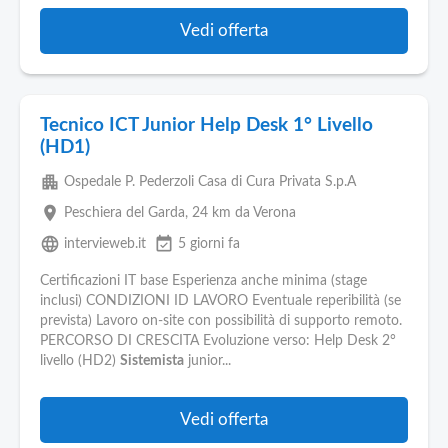
Vedi offerta
Tecnico ICT Junior Help Desk 1° Livello
(HD1)
apartment
Ospedale P. Pederzoli Casa di Cura Privata S.p.A
place
Peschiera del Garda
, 24 km da Verona
language
event_available
intervieweb.it
5 giorni fa
Certificazioni IT base Esperienza anche minima (stage
inclusi) CONDIZIONI ID LAVORO Eventuale reperibilità (se
prevista) Lavoro on-site con possibilità di supporto remoto.
PERCORSO DI CRESCITA Evoluzione verso: Help Desk 2°
livello (HD2)
Sistemista
junior...
Vedi offerta