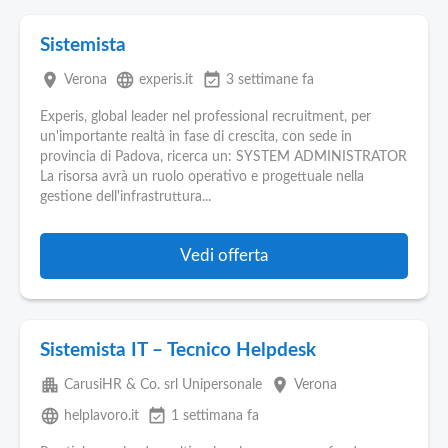
Sistemista
place
language
event_available
Verona
experis.it
3 settimane fa
Experis, global leader nel professional recruitment, per
un'importante realtà in fase di crescita, con sede in
provincia di Padova, ricerca un: SYSTEM ADMINISTRATOR
La risorsa avrà un ruolo operativo e progettuale nella
gestione dell'infrastruttura...
Vedi offerta
Sistemista IT – Tecnico Helpdesk
apartment
place
CarusiHR & Co. srl Unipersonale
Verona
language
event_available
helplavoro.it
1 settimana fa