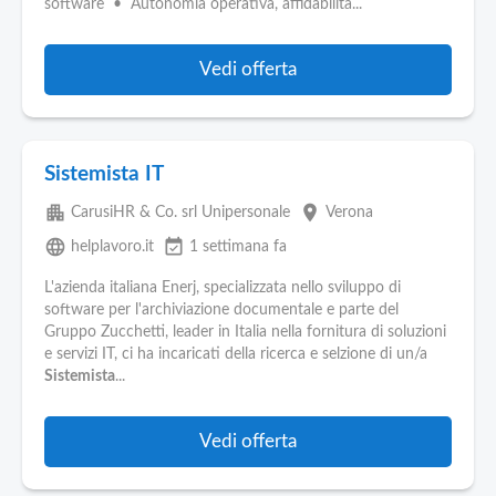
software • Autonomia operativa, affidabilità...
Vedi offerta
Sistemista IT
apartment
place
CarusiHR & Co. srl Unipersonale
Verona
language
event_available
helplavoro.it
1 settimana fa
L'azienda italiana Enerj, specializzata nello sviluppo di
software per l'archiviazione documentale e parte del
Gruppo Zucchetti, leader in Italia nella fornitura di soluzioni
e servizi IT, ci ha incaricati della ricerca e selzione di un/a
Sistemista
...
Vedi offerta