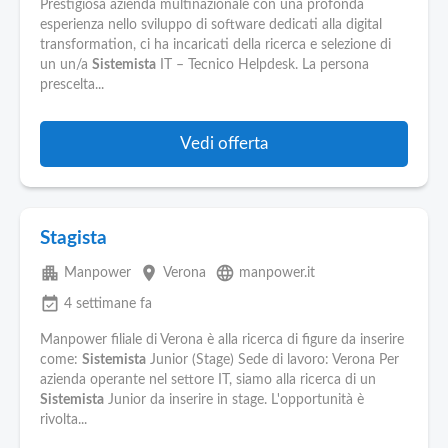
Prestigiosa azienda multinazionale con una profonda
esperienza nello sviluppo di software dedicati alla digital
transformation, ci ha incaricati della ricerca e selezione di
un un/a
Sistemista
IT – Tecnico Helpdesk. La persona
prescelta...
Vedi offerta
Stagista
apartment
place
language
Manpower
Verona
manpower.it
event_available
4 settimane fa
Manpower filiale di Verona è alla ricerca di figure da inserire
come:
Sistemista
Junior (Stage) Sede di lavoro: Verona Per
azienda operante nel settore IT, siamo alla ricerca di un
Sistemista
Junior da inserire in stage. L'opportunità è
rivolta...