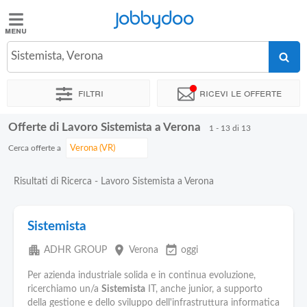
Jobbydoo
Jobbydoo
Sistemista, Verona
Offerte
di
Filtri
Ricevi le offerte
lavoro
Offerte di Lavoro Sistemista a Verona
1 - 13 di 13
Stipendi
Cerca offerte a
Elenco
Risultati di Ricerca - Lavoro Sistemista a Verona
professioni
Sistemista
Blog
apartment
place
event_available
ADHR GROUP
Verona
oggi
Per azienda industriale solida e in continua evoluzione,
ricerchiamo un/a
Sistemista
IT, anche junior, a supporto
della gestione e dello sviluppo dell'infrastruttura informatica