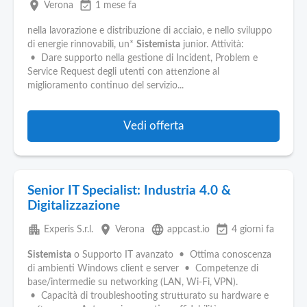
place
event_available
Verona
1 mese fa
nella lavorazione e distribuzione di acciaio, e nello sviluppo
di energie rinnovabili, un*
Sistemista
junior. Attività:
• Dare supporto nella gestione di Incident, Problem e
Service Request degli utenti con attenzione al
miglioramento continuo del servizio...
Vedi offerta
Senior IT Specialist: Industria 4.0 &
Digitalizzazione
apartment
place
language
event_available
Experis S.r.l.
Verona
appcast.io
4 giorni fa
Sistemista
o Supporto IT avanzato • Ottima conoscenza
di ambienti Windows client e server • Competenze di
base/intermedie su networking (LAN, Wi‑Fi, VPN).
• Capacità di troubleshooting strutturato su hardware e