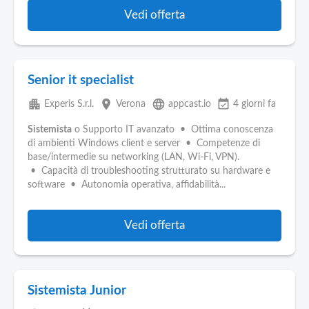
Vedi offerta
Senior it specialist
apartment
place
language
event_available
Experis S.r.l.
Verona
appcast.io
4 giorni fa
Sistemista
o Supporto IT avanzato • Ottima conoscenza
di ambienti Windows client e server • Competenze di
base/intermedie su networking (LAN, Wi‑Fi, VPN).
• Capacità di troubleshooting strutturato su hardware e
software • Autonomia operativa, affidabilità...
Vedi offerta
Sistemista Junior