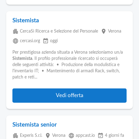
Sistemista
apartment
place
CercaSì Ricerca e Selezione del Personale
Verona
language
event_available
cercasi.org
oggi
Per prestigiosa azienda situata a Verona selezioniamo un/a
Sistemista
. Il profilo professionale ricercato si occuperà
delle seguenti attività: • Produzione della modulistica e
l'inventario IT; • Mantenimento di armadi Rack, switch,
patch e reti...
Vedi offerta
Sistemista senior
apartment
place
language
event_available
Experis S.r.l.
Verona
appcast.io
4 giorni fa