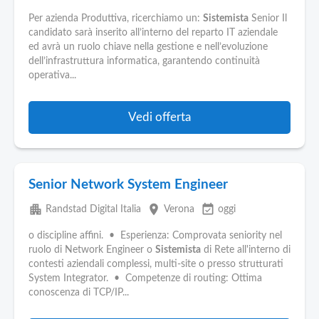
Per azienda Produttiva, ricerchiamo un:
Sistemista
Senior Il
candidato sarà inserito all’interno del reparto IT aziendale
ed avrà un ruolo chiave nella gestione e nell’evoluzione
dell’infrastruttura informatica, garantendo continuità
operativa...
Vedi offerta
Senior Network System Engineer
apartment
place
event_available
Randstad Digital Italia
Verona
oggi
o discipline affini. • Esperienza: Comprovata seniority nel
ruolo di Network Engineer o
Sistemista
di Rete all'interno di
contesti aziendali complessi, multi-site o presso strutturati
System Integrator. • Competenze di routing: Ottima
conoscenza di TCP/IP...