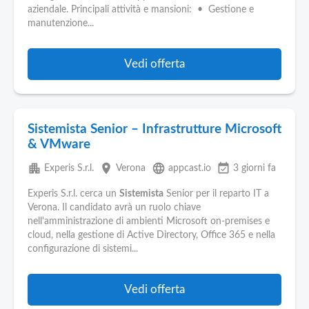
Pubblica
aziendale. Principali attività e mansioni: • Gestione e
Offerte
manutenzione...
Area
Vedi offerta
Aziende
Sistemista Senior – Infrastrutture Microsoft
& VMware
apartment
place
language
event_available
Experis S.r.l.
Verona
appcast.io
3 giorni fa
Experis S.r.l. cerca un
Sistemista
Senior per il reparto IT a
Verona. Il candidato avrà un ruolo chiave
nell'amministrazione di ambienti Microsoft on-premises e
cloud, nella gestione di Active Directory, Office 365 e nella
configurazione di sistemi...
Vedi offerta