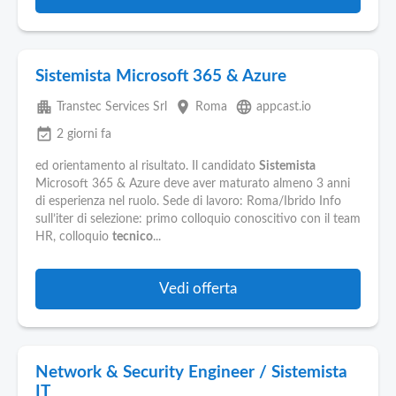
Sistemista Microsoft 365 & Azure
apartment
place
language
Transtec Services Srl
Roma
appcast.io
event_available
2 giorni fa
ed orientamento al risultato. Il candidato
Sistemista
Microsoft 365 & Azure deve aver maturato almeno 3 anni
di esperienza nel ruolo. Sede di lavoro: Roma/Ibrido Info
sull’iter di selezione: primo colloquio conoscitivo con il team
HR, colloquio
tecnico
...
Vedi offerta
Network & Security Engineer / Sistemista
IT