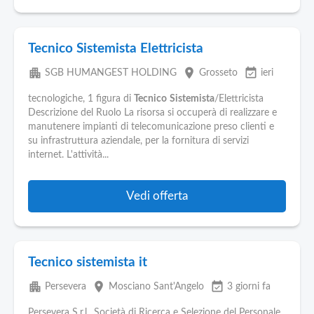
Tecnico Sistemista Elettricista
apartment
place
event_available
SGB HUMANGEST HOLDING
Grosseto
ieri
tecnologiche, 1 figura di
Tecnico
Sistemista
/Elettricista
Descrizione del Ruolo La risorsa si occuperà di realizzare e
manutenere impianti di telecomunicazione preso clienti e
su infrastruttura aziendale, per la fornitura di servizi
internet. L'attività...
Vedi offerta
Tecnico sistemista it
apartment
place
event_available
Persevera
Mosciano Sant'Angelo
3 giorni fa
Persevera S.r.l., Società di Ricerca e Selezione del Personale,