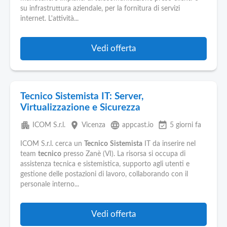
Pubblica
su infrastruttura aziendale, per la fornitura di servizi
Offerte
internet. L'attività...
Area
Vedi offerta
Aziende
Tecnico Sistemista IT: Server,
Virtualizzazione e Sicurezza
apartment
place
language
event_available
ICOM S.r.l.
Vicenza
appcast.io
5 giorni fa
ICOM S.r.l. cerca un
Tecnico
Sistemista
IT da inserire nel
team
tecnico
presso Zanè (VI). La risorsa si occupa di
assistenza tecnica e sistemistica, supporto agli utenti e
gestione delle postazioni di lavoro, collaborando con il
personale interno...
Vedi offerta