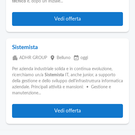
tecnico
e, dopo un iniziale...
Vedi offerta
Sistemista
apartment
place
event_available
ADHR GROUP
Belluno
oggi
Per azienda industriale solida e in continua evoluzione,
ricerchiamo un/a
Sistemista
IT, anche junior, a supporto
della gestione e dello sviluppo dell'infrastruttura informatica
aziendale. Principali attività e mansioni: • Gestione e
manutenzione...
Vedi offerta