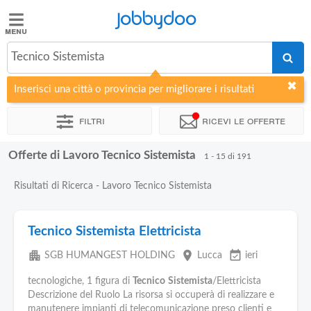
Jobbydoo
Jobbydoo
Tecnico Sistemista
Offerte
di
Inserisci una città o provincia per migliorare i risultati
lavoro
Filtri
Ricevi le offerte
Stipendi
Offerte di Lavoro Tecnico Sistemista
1 - 15 di 191
Elenco
Risultati di Ricerca - Lavoro Tecnico Sistemista
professioni
Tecnico Sistemista Elettricista
Blog
apartment
place
event_available
SGB HUMANGEST HOLDING
Lucca
ieri
tecnologiche, 1 figura di
Tecnico
Sistemista
/Elettricista
Descrizione del Ruolo La risorsa si occuperà di realizzare e
manutenere impianti di telecomunicazione preso clienti e