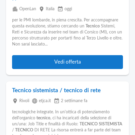
apartment
place
event_available
OpenLan
Italia
oggi
per le PMI lombarde, in piena crescita. Per accompagnare
questa evoluzione, stiamo cercando un
Tecnico
Sistemi,
Reti e Sicurezza da inserire nel team di Corsico (MI), con un
percorso strutturato per portarti fino al Terzo Livello e oltre.
Non sarai lasciato...
Vedi offerta
Tecnico sistemista / tecnico di rete
place
language
event_available
Rivoli
etjca.it
2 settimane fa
tecnologiche integrate. In un'ottica di potenziamento
dell'organico
tecnico
, ci ha incaricati della selezione di
un/una: Job Title e finalità di Ruolo:
TECNICO
SISTEMISTA
/
TECNICO
DI RETE La risorsa entrerà a far parte del team