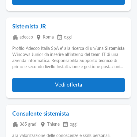
Sistemista JR
apartment
place
event_available
adecco
Roma
oggi
Profilo Adecco Italia SpA e' alla ricerca di un/una
Sistemista
Windows Junior da inserire all'interno del team IT di una
azienda informatica. Responsabilita Supporto
tecnico
di
primo e secondo livello Installazione e gestione postazioni...
Vedi offerta
Consulente sistemista
apartment
place
event_available
365 gradi
Thiene
oggi
alla valorizzazione delle conoscenze e skills personali.