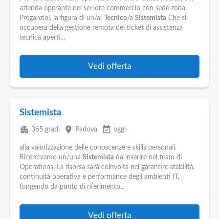
azienda operante nel settore commercio con sede zona
Preganziol, la figura di un/a:
Tecnico
/a
Sistemista
Che si
occupera della gestione remota dei ticket di assistenza
tecnica aperti...
Vedi offerta
Sistemista
apartment
place
event_available
365 gradi
Padova
oggi
alla valorizzazione delle conoscenze e skills personali.
Ricerchiamo un/una
Sistemista
da inserire nel team di
Operations. La risorsa sarà coinvolta nel garantire stabilità,
continuità operativa e performance degli ambienti IT,
fungendo da punto di riferimento...
Vedi offerta