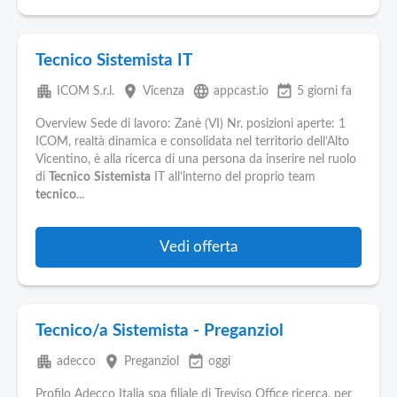
Tecnico Sistemista IT
apartment
place
language
event_available
ICOM S.r.l.
Vicenza
appcast.io
5 giorni fa
Overview Sede di lavoro: Zanè (VI) Nr. posizioni aperte: 1
ICOM, realtà dinamica e consolidata nel territorio dell’Alto
Vicentino, è alla ricerca di una persona da inserire nel ruolo
di
Tecnico
Sistemista
IT all’interno del proprio team
tecnico
...
Vedi offerta
Tecnico/a Sistemista - Preganziol
apartment
place
event_available
adecco
Preganziol
oggi
Profilo Adecco Italia spa filiale di Treviso Office ricerca, per