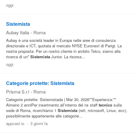
oggi
Pubblica
Offerte
Sistemista
Aubay Italia
-
Roma
Area
Aubay è una società leader in Europa nelle aree di consulenza
Aziende
direzionale e ICT, quotata al mercato NYSE Euronext di Parigi. La
nostra proposta: Per un nostro cliente in ambito Telco, siamo alla
ricerca di un*
Sistemista
Junior. La risorsa...
oggi
Categorie protette: Sistemista
Prisma S.r.l
-
Roma
Categorie protette: Sistemistada | Mar 30, 2026**Esperienza:**
Almeno 2 anniPer inserimento all’interno del ns staff
tecnico
sulla
sede di Roma, ricerchiamo 1
Sistemista
(reti, microsoft, Linux, ecc),
possibilmente appartenente alle categorie...
appcast.io
-
3 giorni fa