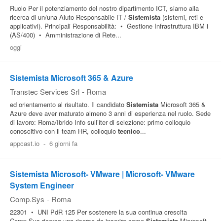
Ruolo Per il potenziamento del nostro dipartimento ICT, siamo alla
ricerca di un/una Aiuto Responsabile IT /
Sistemista
(sistemi, reti e
applicativi). Principali Responsabilità: • Gestione Infrastruttura IBM i
(AS/400) • Amministrazione di Rete...
oggi
Sistemista Microsoft 365 & Azure
Transtec Services Srl
-
Roma
ed orientamento al risultato. Il candidato
Sistemista
Microsoft 365 &
Azure deve aver maturato almeno 3 anni di esperienza nel ruolo. Sede
di lavoro: Roma/Ibrido Info sull’iter di selezione: primo colloquio
conoscitivo con il team HR, colloquio
tecnico
...
appcast.io
-
6 giorni fa
Sistemista Microsoft- VMware | Microsoft- VMware
System Engineer
Comp.Sys
-
Roma
22301 • UNI PdR 125 Per sostenere la sua continua crescita
Comp.Sys ricerca una risorsa da inserire come
Sistemista
Microsoft-