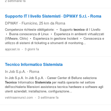
2 settimane fa
Supporto IT I livello Sistemisti · DPWAY S.r.l. - Roma
DPWAY
-
Fiumicino
, 25 km da Roma
Competenze richieste obbligatorie: • Supporto
tecnico
di I Livello
• Buona conoscenza di Linux • Esperienza in ambienti virtualizzati
(VMware, Citrix) • Esperienza in gestione Incident • Conoscenza e
utilizzo di sistemi di ticketing e strumenti di monitoring...
appcast.io
-
3 giorni fa
Tecnico Informatico Sistemista
In Job S.p.A.
-
Roma
In Job S.p.A. In Job S.p.A. - Career Center di Belluno seleziona
Tecnico
Informatico
Sistemista
per realtà operante nel settore
dell'occhialeria Mansioni assistenza tecnica hardware e software agli
utenti aziendali; installazione, configurazione...
vetrinaannunci.com
-
3 settimane fa