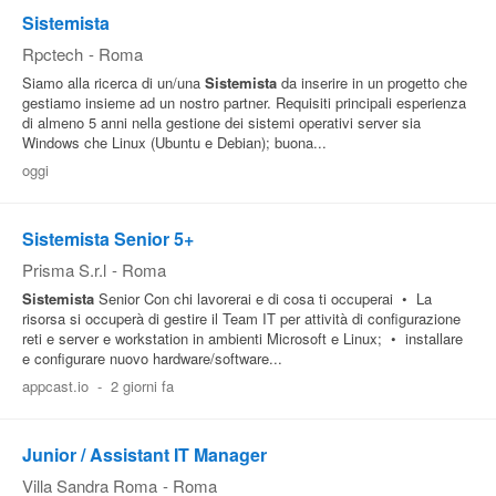
Sistemista
Rpctech
-
Roma
Siamo alla ricerca di un/una
Sistemista
da inserire in un progetto che
gestiamo insieme ad un nostro partner. Requisiti principali esperienza
di almeno 5 anni nella gestione dei sistemi operativi server sia
Windows che Linux (Ubuntu e Debian); buona...
oggi
Sistemista Senior 5+
Prisma S.r.l
-
Roma
Sistemista
Senior Con chi lavorerai e di cosa ti occuperai • La
risorsa si occuperà di gestire il Team IT per attività di configurazione
reti e server e workstation in ambienti Microsoft e Linux; • installare
e configurare nuovo hardware/software...
appcast.io
-
2 giorni fa
Junior / Assistant IT Manager
Villa Sandra Roma
-
Roma