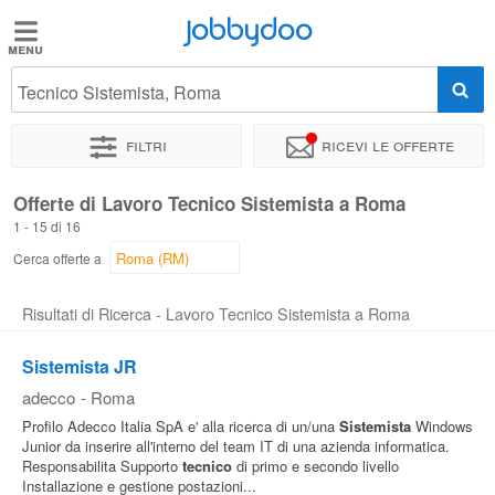
Jobbydoo
Jobbydoo
Tecnico Sistemista, Roma
Offerte
di
Filtri
Ricevi le offerte
lavoro
Offerte di Lavoro Tecnico Sistemista a Roma
1 - 15 di 16
Stipendi
Cerca offerte a
Elenco
Risultati di Ricerca - Lavoro Tecnico Sistemista a Roma
professioni
Sistemista JR
adecco
-
Roma
Blog
Profilo Adecco Italia SpA e' alla ricerca di un/una
Sistemista
Windows
Junior da inserire all'interno del team IT di una azienda informatica.
Responsabilita Supporto
tecnico
di primo e secondo livello
Installazione e gestione postazioni...