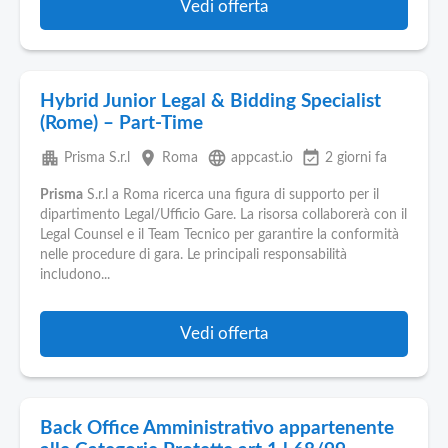
Vedi offerta
Hybrid Junior Legal & Bidding Specialist
(Rome) – Part-Time
apartment
place
language
event_available
Prisma S.r.l
Roma
appcast.io
2 giorni fa
Prisma
S.r.l a Roma ricerca una figura di supporto per il
dipartimento Legal/Ufficio Gare. La risorsa collaborerà con il
Legal Counsel e il Team Tecnico per garantire la conformità
nelle procedure di gara. Le principali responsabilità
includono...
Vedi offerta
Back Office Amministrativo appartenente