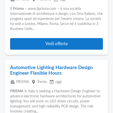
Il
Prisma
– www.ilprisma.com – è una società
internazionale di architettura e design, con Dna italiano, che
progetta spazi ed esperienze per l'essere umano. La società
ha sedi a Londra, Milano, Roma, Lecce ed è suddivisa in 3
Business Units...
Vedi offerta
Automotive Lighting Hardware Design
Engineer Flexible Hours
apartment
place
event_available
PRISMA
Trento
oggi
PRISMA
in Italy is seeking a Hardware Design Engineer to
advance electronic hardware architectures for automotive
lighting. You will work on LED driver circuits, power
management, and high‑reliability PCB design. The role
involves creating...