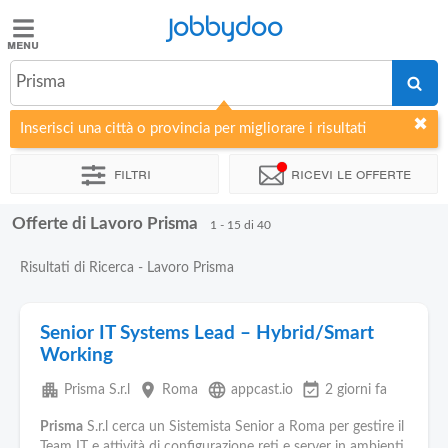
Jobbydoo
Jobbydoo
Prisma
Offerte
di
Inserisci una città o provincia per migliorare i risultati
lavoro
Filtri
Ricevi le offerte
Stipendi
Offerte di Lavoro Prisma
1 - 15 di 40
Elenco
Risultati di Ricerca - Lavoro Prisma
professioni
Senior IT Systems Lead – Hybrid/Smart
Blog
Working
apartment
place
language
event_available
Prisma S.r.l
Roma
appcast.io
2 giorni fa
Prisma
S.r.l cerca un Sistemista Senior a Roma per gestire il
Team IT e attività di configurazione reti e server in ambienti