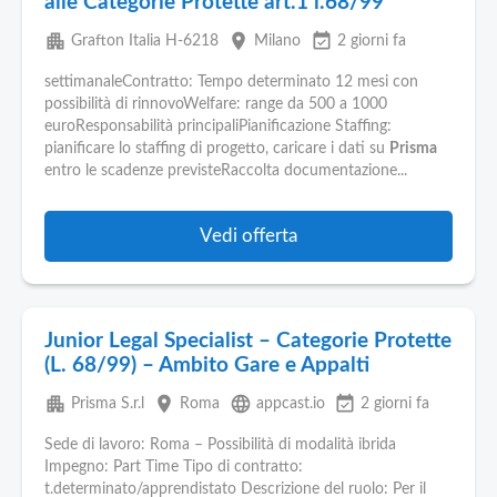
alle Categorie Protette art.1 l.68/99
apartment
place
event_available
Grafton Italia H-6218
Milano
2 giorni fa
settimanaleContratto: Tempo determinato 12 mesi con
possibilità di rinnovoWelfare: range da 500 a 1000
euroResponsabilità principaliPianificazione Staffing:
pianificare lo staffing di progetto, caricare i dati su
Prisma
entro le scadenze previsteRaccolta documentazione...
Vedi offerta
Junior Legal Specialist – Categorie Protette
(L. 68/99) – Ambito Gare e Appalti
apartment
place
language
event_available
Prisma S.r.l
Roma
appcast.io
2 giorni fa
Sede di lavoro: Roma – Possibilità di modalità ibrida
Impegno: Part Time Tipo di contratto:
t.determinato/apprendistato Descrizione del ruolo: Per il