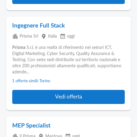
Ingegnere Full Stack
apartment
place
event_available
Prisma Srl
Italia
oggi
Prisma
S.r.l. è una realtà di riferimento nei settori ICT,
Digital Marketing, Cyber Security, Quality Assurance &
Testing. Con sette sedi distribuite sul territorio nazionale e
oltre 200 professionisti altamente qualificati, supportiamo
aziende...
1 offerte simili: Torino
Vedi offerta
MEP Specialist
apartment
place
event_available
Il Prisma
Mantova
oggi