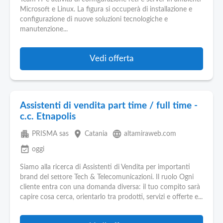
Pubblica
Microsoft e Linux. La figura si occuperà di installazione e
Offerte
configurazione di nuove soluzioni tecnologiche e
manutenzione...
Area
Aziende
Vedi offerta
Assistenti di vendita part time / full time -
c.c. Etnapolis
apartment
place
language
PRISMA sas
Catania
altamiraweb.com
event_available
oggi
Siamo alla ricerca di Assistenti di Vendita per importanti
brand del settore Tech & Telecomunicazioni. Il ruolo Ogni
cliente entra con una domanda diversa: il tuo compito sarà
capire cosa cerca, orientarlo tra prodotti, servizi e offerte e...