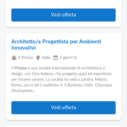
Vedi offerta
Architetto/a Progettista per Ambienti
Innovativi
apartment
place
event_available
Il Prisma
Italia
2 giorni fa
Il
Prisma
è una società internazionale di architettura e
design, con Dna italiano, che progetta spazi ed esperienze
per l’essere umano. La società ha sedi a Londra, Milano,
Roma, Lecce ed è suddivisa in 3 Business Units: Cityscape,
Worksphere...
Vedi offerta