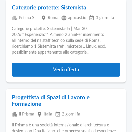
Categorie protette: Sistemista
apartment
place
language
event_available
Prisma S.r.l
Roma
appcast.io
3 giorni fa
Categorie protette: Sistemistada | Mar 30,
2026**Esperienza:** Almeno 2 anniPer inserimento
all’interno del ns staff tecnico sulla sede di Roma,
ricerchiamo 1 Sistemista (reti, microsoft, Linux, ecc),
possibilmente appartenente alle categorie...
Vedi offerta
Progettista di Spazi di Lavoro e
Formazione
apartment
place
event_available
Il Prisma
Italia
2 giorni fa
Il
Prisma
è una società internazionale di architettura e
design, con Dna italiano, che progetta spazi ed esperienze