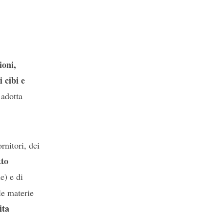
ioni,
 cibi e
 adotta
rnitori, dei
tto
e) e di
le materie
ita