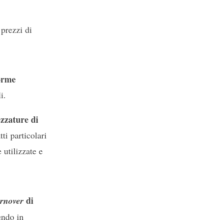
 prezzi di
norme
i.
ezzature di
tti particolari
 utilizzate e
di
urnover
nendo in