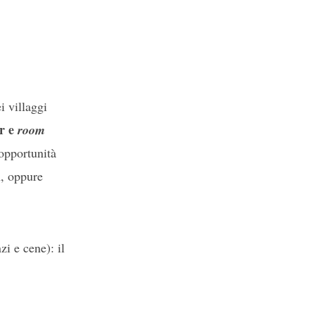
ei villaggi
ar e
room
opportunità
i
, oppure
zi e cene): il