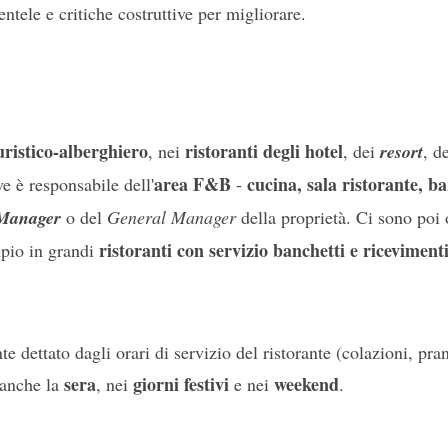
entele e critiche costruttive per migliorare.
uristico-alberghiero
ristoranti degli hotel
, nei
, dei
resort
, d
area F&B
cucina, sala ristorante, b
ve è responsabile dell'
-
Manager
o del
General Manager
della proprietà. Ci sono poi 
ristoranti con servizio banchetti e riceviment
mpio in grandi
te dettato dagli orari di servizio del ristorante (colazioni, pran
sera
giorni festivi
weekend
 anche la
, nei
e nei
.