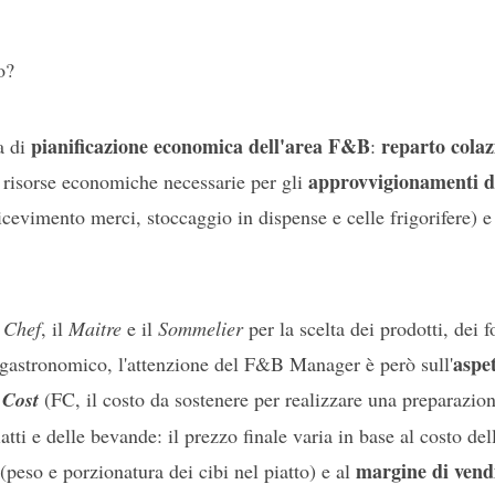
o?
pianificazione economica dell'area F&B
reparto colaz
a di
:
approvvigionamenti di
e risorse economiche necessarie per gli
ricevimento merci, stoccaggio in dispense e celle frigorifere) e
o
Chef
, il
Maitre
e il
Sommelier
per la scelta dei prodotti, dei fo
aspe
to gastronomico, l'attenzione del F&B Manager è però sull'
 Cost
(FC, il costo da sostenere per realizzare una preparazion
atti e delle bevande: il prezzo finale varia in base al costo del
margine di vend
 (peso e porzionatura dei cibi nel piatto) e al