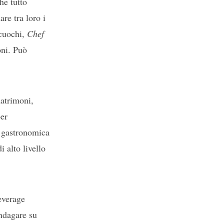
he tutto
re tra loro i
 cuochi,
Chef
oni. Può
atrimoni,
er
a gastronomica
i alto livello
everage
indagare su