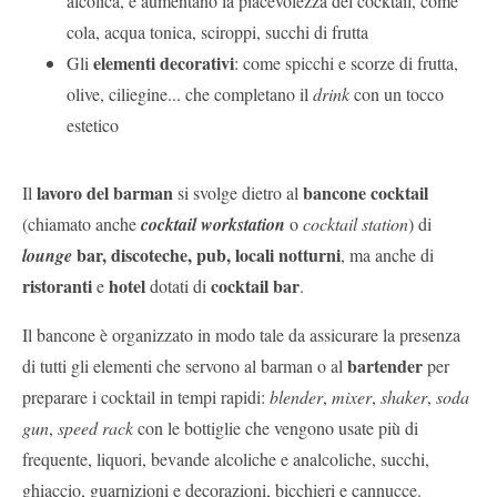
alcolica, e aumentano la piacevolezza del cocktail, come
cola, acqua tonica, sciroppi, succhi di frutta
elementi decorativi
Gli
: come spicchi e scorze di frutta,
olive, ciliegine... che completano il
drink
con un tocco
estetico
lavoro del barman
bancone cocktail
Il
si svolge dietro al
(chiamato anche
cocktail workstation
o
cocktail station
) di
bar, discoteche, pub, locali notturni
lounge
, ma anche di
ristoranti
hotel
cocktail bar
e
dotati di
.
Il bancone è organizzato in modo tale da assicurare la presenza
bartender
di tutti gli elementi che servono al barman o al
per
preparare i cocktail in tempi rapidi:
blender
,
mixer
,
shaker
,
soda
gun
,
speed rack
con le bottiglie che vengono usate più di
frequente, liquori, bevande alcoliche e analcoliche, succhi,
ghiaccio, guarnizioni e decorazioni, bicchieri e cannucce.