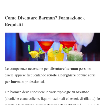
Come Diventare Barman? Formazione e
Requisiti
diventare barman
Le competenze necessarie per
possono
scuole alberghiere
corsi
essere apprese frequentando
oppure
per barman
professionisti.
tipologie di bevande
Un barman deve conoscere le varie
(alcoliche e analcoliche, liquori nazionali ed esteri, distillati...), le
ricette
tecniche di miscelazione di cocktail
e le
e
long drink,
le