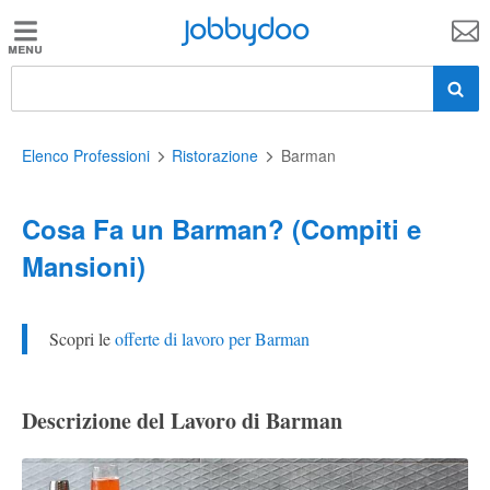
Jobbydoo
Jobbydoo
Offerte
di
lavoro
Elenco Professioni
Ristorazione
Barman
Cosa Fa un Barman? (Compiti e
Stipendi
Mansioni)
Elenco
professioni
Scopri le
offerte di lavoro per Barman
Blog
Descrizione del Lavoro di Barman