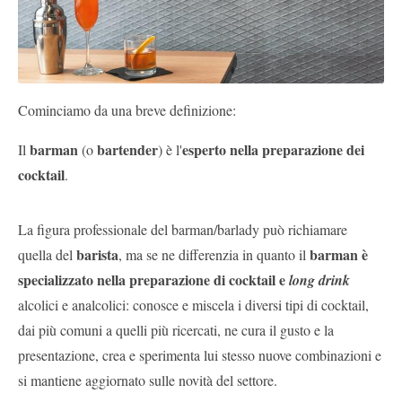
Pubblica
Offerte
Area
Cominciamo da una breve definizione:
Aziende
barman
bartender
esperto nella preparazione dei
Il
(o
) è l'
cocktail
.
La figura professionale del barman/barlady può richiamare
barista
barman è
quella del
, ma se ne differenzia in quanto il
specializzato nella preparazione di cocktail e
long drink
alcolici e analcolici: conosce e miscela i diversi tipi di cocktail,
dai più comuni a quelli più ricercati, ne cura il gusto e la
presentazione, crea e sperimenta lui stesso nuove combinazioni e
si mantiene aggiornato sulle novità del settore.