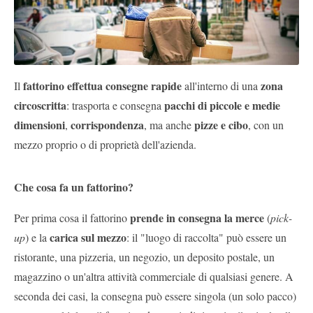
Pubblica
Offerte
Area
fattorino effettua consegne rapide
zona
Il
all'interno di una
Aziende
circoscritta
pacchi di piccole e medie
: trasporta e consegna
dimensioni
corrispondenza
pizze e cibo
,
, ma anche
, con un
mezzo proprio o di proprietà dell'azienda.
Che cosa fa un fattorino?
prende in consegna la merce
Per prima cosa il fattorino
(
pick-
carica sul mezzo
up
) e la
: il "luogo di raccolta" può essere un
ristorante, una pizzeria, un negozio, un deposito postale, un
magazzino o un'altra attività commerciale di qualsiasi genere. A
seconda dei casi, la consegna può essere singola (un solo pacco)