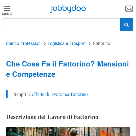
Jobbydoo
Jobbydoo
Offerte
di
lavoro
Elenco Professioni
Logistica e Trasporti
Fattorino
Che Cosa Fa il Fattorino? Mansioni
Stipendi
e Competenze
Elenco
professioni
Scopri le
offerte di lavoro per Fattorino
Blog
Descrizione del Lavoro di Fattorino