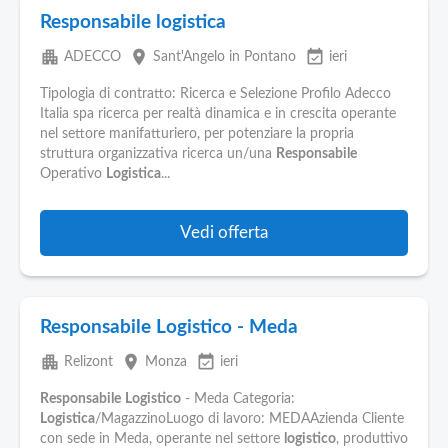
Responsabile logistica
apartment
place
event_available
ADECCO
Sant'Angelo in Pontano
ieri
Tipologia di contratto: Ricerca e Selezione Profilo Adecco
Italia spa ricerca per realtà dinamica e in crescita operante
nel settore manifatturiero, per potenziare la propria
struttura organizzativa ricerca un/una
Responsabile
Operativo
Logistica
...
Vedi offerta
Responsabile Logistico - Meda
apartment
place
event_available
Relizont
Monza
ieri
Responsabile
Logistico
- Meda Categoria:
Logistica
/MagazzinoLuogo di lavoro: MEDAAzienda Cliente
con sede in Meda, operante nel settore
logistico
, produttivo