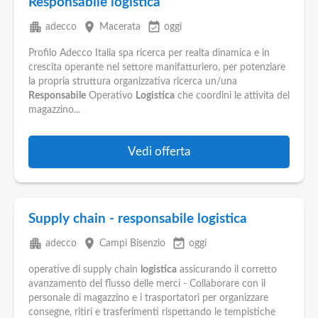
Responsabile logistica
apartment
place
event_available
adecco
Macerata
oggi
Profilo Adecco Italia spa ricerca per realta dinamica e in
crescita operante nel settore manifatturiero, per potenziare
la propria struttura organizzativa ricerca un/una
Responsabile
Operativo
Logistica
che coordini le attivita del
magazzino...
Vedi offerta
Supply chain - responsabile logistica
apartment
place
event_available
adecco
Campi Bisenzio
oggi
operative di supply chain
logistica
assicurando il corretto
avanzamento del flusso delle merci - Collaborare con il
personale di magazzino e i trasportatori per organizzare
consegne, ritiri e trasferimenti rispettando le tempistiche