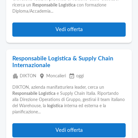
Pubblica
ricerca un
Responsabile
Logistica
con formazione
Offerte
Diploma/Accademia...
Area
Vedi offerta
Aziende
Responsabile Logistica & Supply Chain
Internazionale
apartment
place
event_available
DIKTON
Moncalieri
oggi
DIKTON, azienda manifatturiera leader, cerca un
Responsabile
Logistica
e Supply Chain Italia. Riportando
alla Direzione Operations di Gruppo, gestirai il team italiano
del Warehouse, la
logistica
interna ed esterna e la
pianificazione...
Vedi offerta