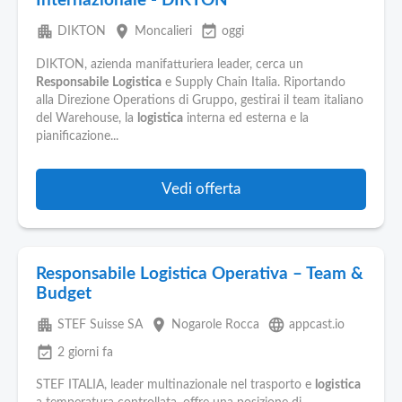
Internazionale - DIKTON
apartment
place
event_available
DIKTON
Moncalieri
oggi
DIKTON, azienda manifatturiera leader, cerca un
Responsabile
Logistica
e Supply Chain Italia. Riportando
alla Direzione Operations di Gruppo, gestirai il team italiano
del Warehouse, la
logistica
interna ed esterna e la
pianificazione...
Vedi offerta
Responsabile Logistica Operativa – Team &
Budget
apartment
place
language
STEF Suisse SA
Nogarole Rocca
appcast.io
event_available
2 giorni fa
STEF ITALIA, leader multinazionale nel trasporto e
logistica