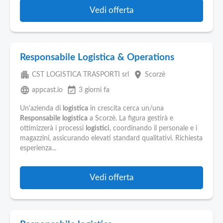
Vedi offerta
Responsabile Logistica & Operations
apartment
place
CST LOGISTICA TRASPORTI srl
Scorzè
language
event_available
appcast.io
3 giorni fa
Un'azienda di
logistica
in crescita cerca un/una
Responsabile
logistica
a Scorzè. La figura gestirà e
ottimizzerà i processi
logistici
, coordinando il personale e i
magazzini, assicurando elevati standard qualitativi. Richiesta
esperienza...
Vedi offerta