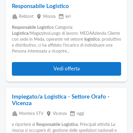
Responsabile Logistico
apartment
place
event_available
Relizont
Monza
ieri
Responsabile
Logistico
Categoria:
Logistica
/MagazzinoLuogo di lavoro: MEDAAzienda Cliente
con sede in Meda, operante nel settore
logistico
, produttivo
e distributivo, ci ha affidato l'incarico di individuare una
Persona interessata a ricoprire...
Vedi offerta
Impiegato/a Logistica - Settore Orafo -
Vicenza
apartment
place
event_available
Montera STV
Vicenza
oggi
e riporterà al
Responsabile
Logistica
. Principali attività La
risorsa si occuperà di: gestione delle spedizioni nazionali e