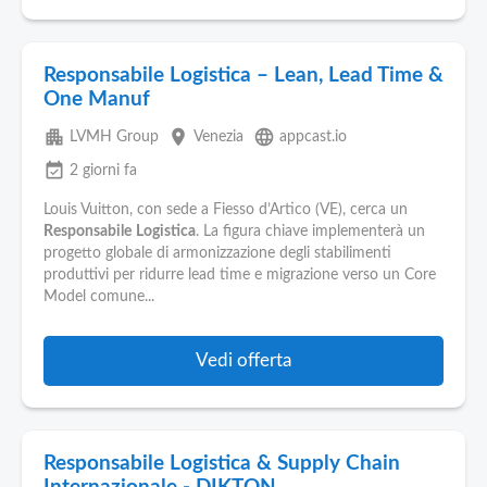
Responsabile Logistica – Lean, Lead Time &
One Manuf
apartment
place
language
LVMH Group
Venezia
appcast.io
event_available
2 giorni fa
Louis Vuitton, con sede a Fiesso d’Artico (VE), cerca un
Responsabile
Logistica
. La figura chiave implementerà un
progetto globale di armonizzazione degli stabilimenti
produttivi per ridurre lead time e migrazione verso un Core
Model comune...
Vedi offerta
Responsabile Logistica & Supply Chain