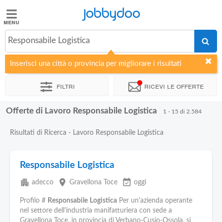
Jobbydoo
Jobbydoo
Responsabile Logistica
Offerte
di
Inserisci una città o provincia per migliorare i risultati
lavoro
Filtri
Ricevi le offerte
Stipendi
Offerte di Lavoro Responsabile Logistica
1 - 15 di 2.584
Elenco
Risultati di Ricerca - Lavoro Responsabile Logistica
professioni
Responsabile Logistica
Blog
apartment
place
event_available
adecco
Gravellona Toce
oggi
Profilo #
Responsabile
Logistica
Per un'azienda operante
nel settore dell'industria manifatturiera con sede a
Gravellona Toce, in provincia di Verbano-Cusio-Ossola, si