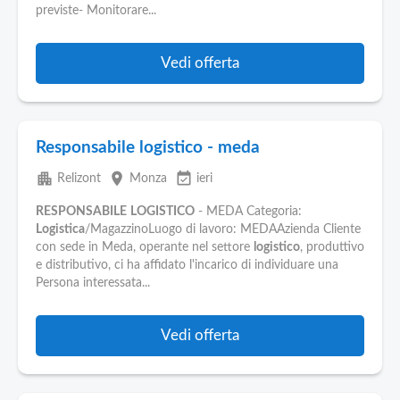
previste- Monitorare...
Vedi offerta
Responsabile logistico - meda
apartment
place
event_available
Relizont
Monza
ieri
RESPONSABILE
LOGISTICO
- MEDA Categoria:
Logistica
/MagazzinoLuogo di lavoro: MEDAAzienda Cliente
con sede in Meda, operante nel settore
logistico
, produttivo
e distributivo, ci ha affidato l'incarico di individuare una
Persona interessata...
Vedi offerta