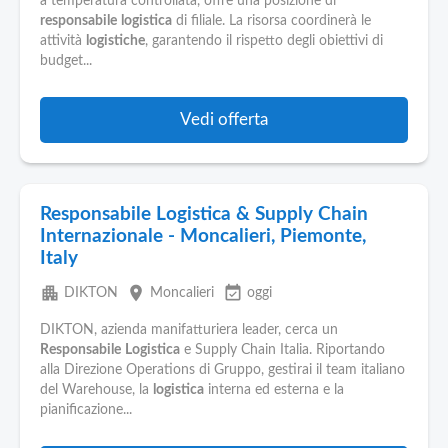
a temperatura controllata, offre una posizione di
responsabile
logistica
di filiale. La risorsa coordinerà le
attività
logistiche
, garantendo il rispetto degli obiettivi di
budget...
Vedi offerta
Responsabile Logistica & Supply Chain
Internazionale - Moncalieri, Piemonte,
Italy
apartment
place
event_available
DIKTON
Moncalieri
oggi
DIKTON, azienda manifatturiera leader, cerca un
Responsabile
Logistica
e Supply Chain Italia. Riportando
alla Direzione Operations di Gruppo, gestirai il team italiano
del Warehouse, la
logistica
interna ed esterna e la
pianificazione...