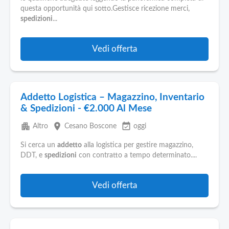
questa opportunità qui sotto.Gestisce ricezione merci,
spedizioni
...
Vedi offerta
Addetto Logistica – Magazzino, Inventario
& Spedizioni - €2.000 Al Mese
apartment
place
event_available
Altro
Cesano Boscone
oggi
Si cerca un
addetto
alla logistica per gestire magazzino,
DDT, e
spedizioni
con contratto a tempo determinato....
Vedi offerta