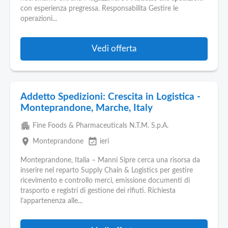
Pubblica
con esperienza pregressa. Responsabilita Gestire le
Offerte
operazioni...
Area
Vedi offerta
Aziende
Addetto Spedizioni: Crescita in Logistica -
Monteprandone, Marche, Italy
apartment
Fine Foods & Pharmaceuticals N.T.M. S.p.A.
place
event_available
Monteprandone
ieri
Monteprandone, Italia – Manni Sipre cerca una risorsa da
inserire nel reparto Supply Chain & Logistics per gestire
ricevimento e controllo merci, emissione documenti di
trasporto e registri di gestione dei rifiuti. Richiesta
l’appartenenza alle...