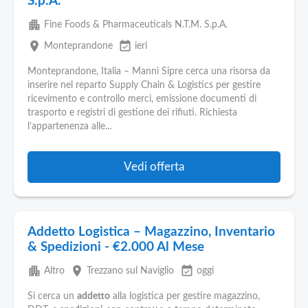
S.p.A.
apartment
Fine Foods & Pharmaceuticals N.T.M. S.p.A.
place
event_available
Monteprandone
ieri
Monteprandone, Italia – Manni Sipre cerca una risorsa da
inserire nel reparto Supply Chain & Logistics per gestire
ricevimento e controllo merci, emissione documenti di
trasporto e registri di gestione dei rifiuti. Richiesta
l’appartenenza alle...
Vedi offerta
Addetto Logistica – Magazzino, Inventario
& Spedizioni - €2.000 Al Mese
apartment
place
event_available
Altro
Trezzano sul Naviglio
oggi
Si cerca un
addetto
alla logistica per gestire magazzino,