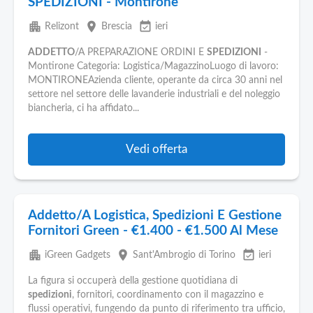
SPEDIZIONI - Montirone
apartment
place
event_available
Relizont
Brescia
ieri
ADDETTO
/A PREPARAZIONE ORDINI E
SPEDIZIONI
-
Montirone Categoria: Logistica/MagazzinoLuogo di lavoro:
MONTIRONEAzienda cliente, operante da circa 30 anni nel
settore nel settore delle lavanderie industriali e del noleggio
biancheria, ci ha affidato...
Vedi offerta
Addetto/A Logistica, Spedizioni E Gestione
Fornitori Green - €1.400 - €1.500 Al Mese
apartment
place
event_available
iGreen Gadgets
Sant'Ambrogio di Torino
ieri
La figura si occuperà della gestione quotidiana di
spedizioni
, fornitori, coordinamento con il magazzino e
flussi operativi, fungendo da punto di riferimento tra ufficio,