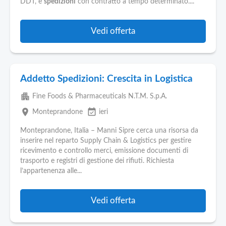
DDT, e
spedizioni
con contratto a tempo determinato....
Vedi offerta
Addetto Spedizioni: Crescita in Logistica
apartment
Fine Foods & Pharmaceuticals N.T.M. S.p.A.
place
event_available
Monteprandone
ieri
Monteprandone, Italia – Manni Sipre cerca una risorsa da
inserire nel reparto Supply Chain & Logistics per gestire
ricevimento e controllo merci, emissione documenti di
trasporto e registri di gestione dei rifiuti. Richiesta
l’appartenenza alle...
Vedi offerta