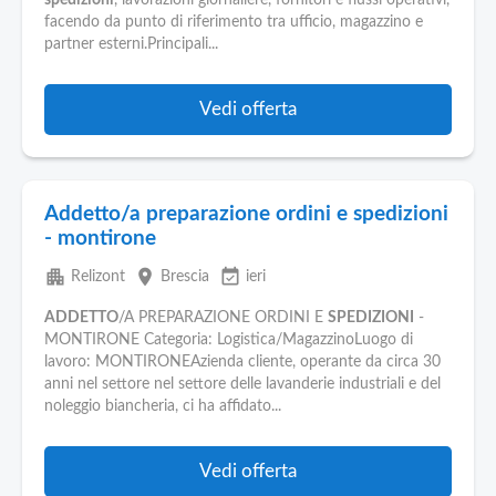
spedizioni
, lavorazioni giornaliere, fornitori e flussi operativi,
facendo da punto di riferimento tra ufficio, magazzino e
partner esterni.Principali...
Vedi offerta
Addetto/a preparazione ordini e spedizioni
- montirone
apartment
place
event_available
Relizont
Brescia
ieri
ADDETTO
/A PREPARAZIONE ORDINI E
SPEDIZIONI
-
MONTIRONE Categoria: Logistica/MagazzinoLuogo di
lavoro: MONTIRONEAzienda cliente, operante da circa 30
anni nel settore nel settore delle lavanderie industriali e del
noleggio biancheria, ci ha affidato...
Vedi offerta