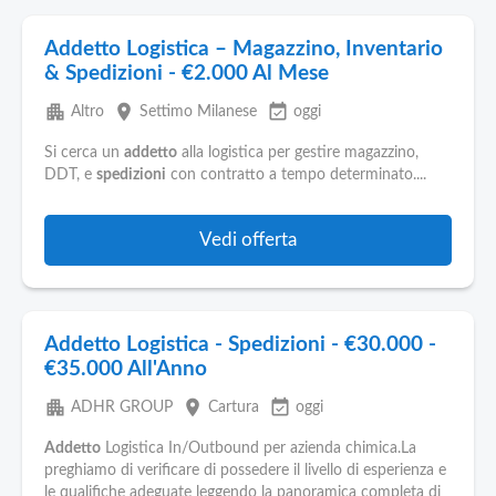
Addetto Logistica – Magazzino, Inventario
& Spedizioni - €2.000 Al Mese
apartment
place
event_available
Altro
Settimo Milanese
oggi
Si cerca un
addetto
alla logistica per gestire magazzino,
DDT, e
spedizioni
con contratto a tempo determinato....
Vedi offerta
Addetto Logistica - Spedizioni - €30.000 -
€35.000 All'Anno
apartment
place
event_available
ADHR GROUP
Cartura
oggi
Addetto
Logistica In/Outbound per azienda chimica.La
preghiamo di verificare di possedere il livello di esperienza e
le qualifiche adeguate leggendo la panoramica completa di