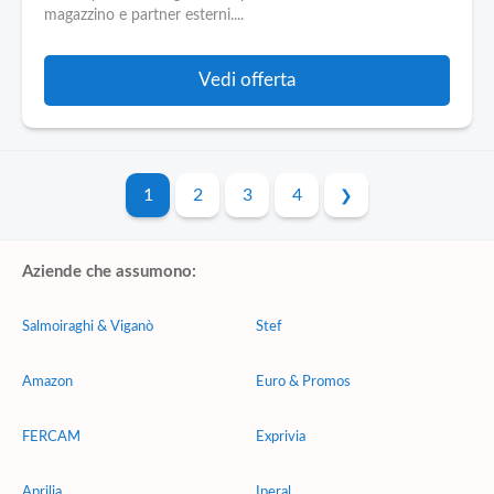
magazzino e partner esterni....
Vedi offerta
1
2
3
4
Aziende che assumono:
Salmoiraghi & Viganò
Stef
Amazon
Euro & Promos
FERCAM
Exprivia
Aprilia
Iperal