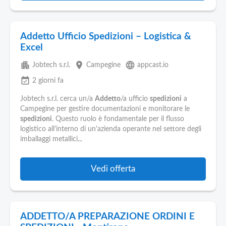
Addetto Ufficio Spedizioni – Logistica &
Excel
apartment
place
language
Jobtech s.r.l.
Campegine
appcast.io
event_available
2 giorni fa
Jobtech s.r.l. cerca un/a
Addetto
/a ufficio
spedizioni
a
Campegine per gestire documentazioni e monitorare le
spedizioni
. Questo ruolo è fondamentale per il flusso
logistico all'interno di un'azienda operante nel settore degli
imballaggi metallici...
Vedi offerta
ADDETTO/A PREPARAZIONE ORDINI E