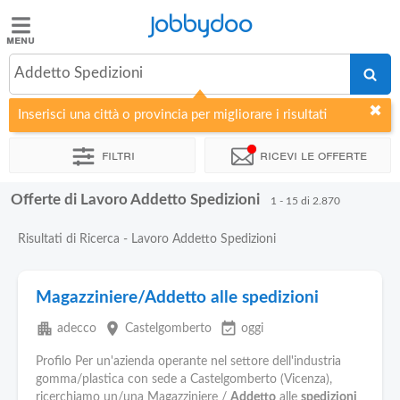
Jobbydoo
Jobbydoo
Addetto Spedizioni
Offerte
di
Inserisci una città o provincia per migliorare i risultati
lavoro
Filtri
Ricevi le offerte
Stipendi
Offerte di Lavoro Addetto Spedizioni
1 - 15 di 2.870
Elenco
Risultati di Ricerca - Lavoro Addetto Spedizioni
professioni
Magazziniere/Addetto alle spedizioni
Blog
apartment
place
event_available
adecco
Castelgomberto
oggi
Profilo Per un'azienda operante nel settore dell'industria
gomma/plastica con sede a Castelgomberto (Vicenza),
ricerchiamo un/una Magazziniere /
Addetto
alle
spedizioni