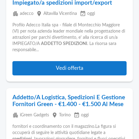
Impiegato/a spedizioni import/export
apartment
place
event_available
adecco
Altavilla Vicentina
oggi
Profilo Adecco Italia spa - filiale di Montecchio Maggiore
(VI) per nota azienda leader mondiale nella progettazione di
attrazioni per parchi divertimento, e' alla ricerca di un/a
IMPIEGATO/A
ADDETTO
SPEDIZIONI
. La risorsa sara
responsabile...
Vedi offerta
Addetto/A Logistica, Spedizioni E Gestione
Fornitori Green - €1.400 - €1.500 Al Mese
apartment
place
event_available
iGreen Gadgets
Torino
oggi
fornitori e coordinamento con il magazzino.La figura si
occuperà di seguire le attività quotidiane legate a