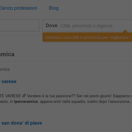
Elenco professioni
Blog
Dove
Inserisci una città o provincia per migliorare i r
amica
ramica
e varese
ESE 🌈 Vendere è la tua passione?? Sei nel posto giusto! Sappiamo ch
uesto, in
Iperceramica
, appena entri nella squadra, subito dopo l’assunzione..
 san dona' di piave