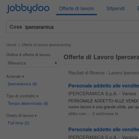
Jobbydoo
Offerte di lavoro
Stipendi
Cosa
Home
Offerte di lavoro Iperceramica
Ordina 8 offerte di lavoro
Offerte di Lavoro Ipercer
Rilevanza
Risultati di Ricerca - Lavoro Iperce
Aziende
Iperceramica
(8)
Personale addetto alle vendit
IPERCERAMICA S.p.A.
-
Varese
Tipo di contratto
PERSONALE ADDETTO ALLE VENDITE VAR
Tempo determinato
(8)
nuovo lavoro è una grande sfida, per q
allibo.com
-
2 settimane fa
Orario di lavoro
Full-time
(2)
Personale addetto alle vendite
IPERCERAMICA S.p.A.
-
Venezia