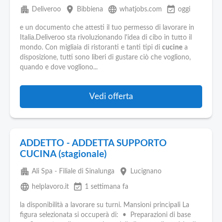
apartment
place
language
event_available
Deliveroo
Bibbiena
whatjobs.com
oggi
e un documento che attesti il tuo permesso di lavorare in
Italia.Deliveroo sta rivoluzionando l'idea di cibo in tutto il
mondo. Con migliaia di ristoranti e tanti tipi di
cucine
a
disposizione, tutti sono liberi di gustare ciò che vogliono,
quando e dove vogliono...
Vedi offerta
ADDETTO - ADDETTA SUPPORTO
CUCINA (stagionale)
apartment
place
Ali Spa - Filiale di Sinalunga
Lucignano
language
event_available
helplavoro.it
1 settimana fa
la disponibilità a lavorare su turni. Mansioni principali La
figura selezionata si occuperà di: • Preparazioni di base