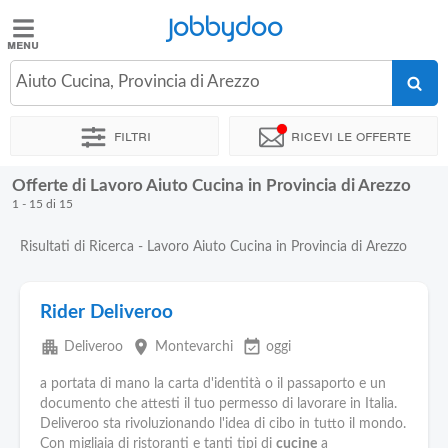
Jobbydoo
Jobbydoo
Aiuto Cucina, Provincia di Arezzo
Offerte
di
Filtri
Ricevi le offerte
lavoro
Offerte di Lavoro Aiuto Cucina in Provincia di Arezzo
Stipendi
1 - 15 di 15
Risultati di Ricerca - Lavoro Aiuto Cucina in Provincia di Arezzo
Elenco
professioni
Rider Deliveroo
Blog
apartment
place
event_available
Deliveroo
Montevarchi
oggi
a portata di mano la carta d'identità o il passaporto e un
documento che attesti il tuo permesso di lavorare in Italia.
Deliveroo sta rivoluzionando l'idea di cibo in tutto il mondo.
Con migliaia di ristoranti e tanti tipi di
cucine
a