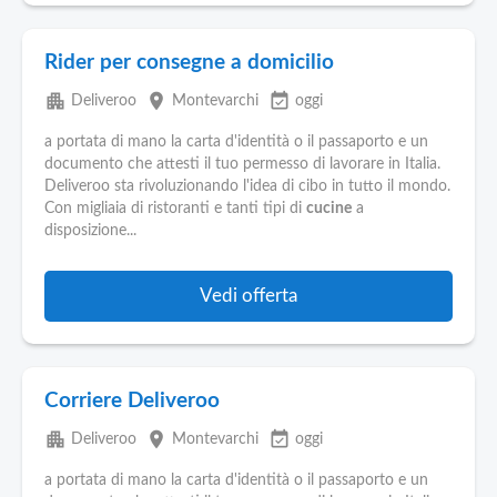
Rider per consegne a domicilio
apartment
place
event_available
Deliveroo
Montevarchi
oggi
a portata di mano la carta d'identità o il passaporto e un
documento che attesti il tuo permesso di lavorare in Italia.
Deliveroo sta rivoluzionando l'idea di cibo in tutto il mondo.
Con migliaia di ristoranti e tanti tipi di
cucine
a
disposizione...
Vedi offerta
Corriere Deliveroo
apartment
place
event_available
Deliveroo
Montevarchi
oggi
a portata di mano la carta d'identità o il passaporto e un