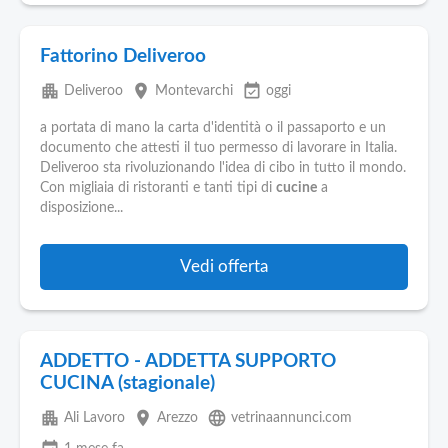
Fattorino Deliveroo
apartment
place
event_available
Deliveroo
Montevarchi
oggi
a portata di mano la carta d'identità o il passaporto e un
documento che attesti il tuo permesso di lavorare in Italia.
Deliveroo sta rivoluzionando l'idea di cibo in tutto il mondo.
Con migliaia di ristoranti e tanti tipi di
cucine
a
disposizione...
Vedi offerta
ADDETTO - ADDETTA SUPPORTO
CUCINA (stagionale)
apartment
place
language
Ali Lavoro
Arezzo
vetrinaannunci.com