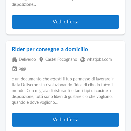
Pubblica
disposizione...
Offerte
Vedi offerta
Area
Aziende
Rider per consegne a domicilio
apartment
place
language
Deliveroo
Castel Focognano
whatjobs.com
event_available
oggi
e un documento che attesti il tuo permesso di lavorare in
Italia.Deliveroo sta rivoluzionando l'idea di cibo in tutto il
mondo. Con migliaia di ristoranti e tanti tipi di
cucine
a
disposizione, tutti sono liberi di gustare ciò che vogliono,
quando e dove vogliono...
Vedi offerta