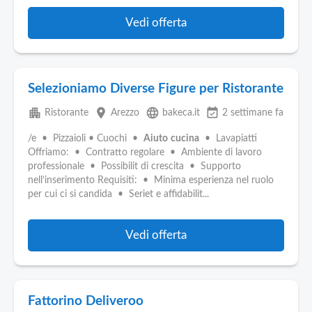
Vedi offerta
Selezioniamo Diverse Figure per Ristorante
apartment
place
language
event_available
Ristorante
Arezzo
bakeca.it
2 settimane fa
/e • Pizzaioli • Cuochi •
Aiuto
cucina
• Lavapiatti
Offriamo: • Contratto regolare • Ambiente di lavoro
professionale • Possibilit di crescita • Supporto
nell’inserimento Requisiti: • Minima esperienza nel ruolo
per cui ci si candida • Seriet e affidabilit...
Vedi offerta
Fattorino Deliveroo