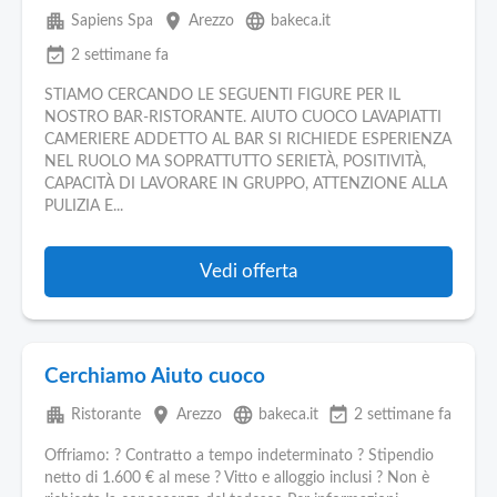
apartment
place
language
Sapiens Spa
Arezzo
bakeca.it
event_available
2 settimane fa
STIAMO CERCANDO LE SEGUENTI FIGURE PER IL
NOSTRO BAR-RISTORANTE. AIUTO CUOCO LAVAPIATTI
CAMERIERE ADDETTO AL BAR SI RICHIEDE ESPERIENZA
NEL RUOLO MA SOPRATTUTTO SERIETÀ, POSITIVITÀ,
CAPACITÀ DI LAVORARE IN GRUPPO, ATTENZIONE ALLA
PULIZIA E...
Vedi offerta
Cerchiamo Aiuto cuoco
apartment
place
language
event_available
Ristorante
Arezzo
bakeca.it
2 settimane fa
Offriamo: ? Contratto a tempo indeterminato ? Stipendio
netto di 1.600 € al mese ? Vitto e alloggio inclusi ? Non è