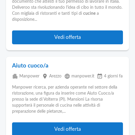
documento che attesti il tuo permesso di lavorare in Italia.
Deliveroo sta rivoluzionando l'idea di cibo in tutto il mondo.
Con migliaia di ristoranti e tanti tipi di
cucine
a
disposizione...
Vedi offerta
Aiuto cuoco/a
apartment
place
language
event_available
Manpower
Arezzo
manpower.it
4 giorni fa
Manpower ricerca, per azienda operante nel settore della
ristorazione, una figura da inserire come Aiuto Cuoco/a
presso la sede di Volterra (PI). Mansioni La risorsa
supporterà il personale di cucina nelle attività di
preparazione delle pietanze,...
Vedi offerta