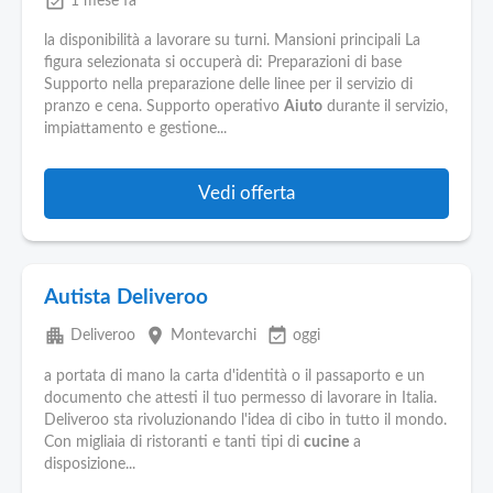
event_available
1 mese fa
la disponibilità a lavorare su turni. Mansioni principali La
figura selezionata si occuperà di: Preparazioni di base
Supporto nella preparazione delle linee per il servizio di
pranzo e cena. Supporto operativo
Aiuto
durante il servizio,
impiattamento e gestione...
Vedi offerta
Autista Deliveroo
apartment
place
event_available
Deliveroo
Montevarchi
oggi
a portata di mano la carta d'identità o il passaporto e un
documento che attesti il tuo permesso di lavorare in Italia.
Deliveroo sta rivoluzionando l'idea di cibo in tutto il mondo.
Con migliaia di ristoranti e tanti tipi di
cucine
a
disposizione...