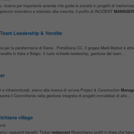
, ricerca per importante azienda che guida le società in progetti di trasforma
pproccio innovativo e orientato alla crescita, il profilo di INCIDENT
MANAGER
 Team Leadership & Vendite
ia per la parafarmacia di Siena - PortaSiena CC. Il gruppo Medi-Market è att
ndita in Italia e Belgio. Il ruolo richiede leadership, gestione del team...
er
ri e infrastrutturali, siamo alla ricerca di un/una Project & Construction
Manag
enta il Committente nella gestione integrata di progetti immobiliari di alto...
ichiana village
ana
iamo i seguenti benefit: Ticket
restaurant
Ricerchiamo profili in linea che han