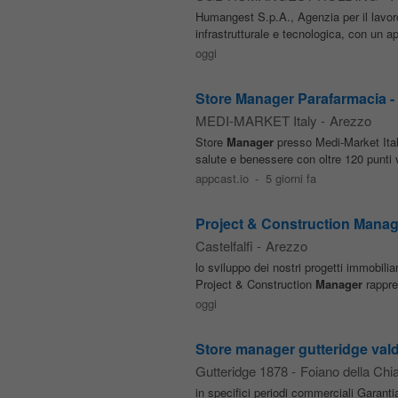
Humangest S.p.A., Agenzia per il lavoro
infrastrutturale e tecnologica, con un a
oggi
Store Manager Parafarmacia -
MEDI-MARKET Italy
-
Arezzo
Store
Manager
presso Medi-Market Ital
salute e benessere con oltre 120 punti ve
appcast.io
-
5 giorni fa
Project & Construction Manag
Castelfalfi
-
Arezzo
lo sviluppo dei nostri progetti immobilia
Project & Construction
Manager
rappres
oggi
Store manager gutteridge vald
Gutteridge 1878
-
Foiano della Chi
in specifici periodi commerciali Garant