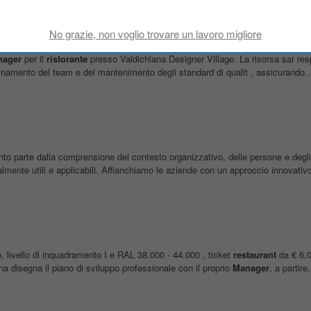
urant Manager - Poke House
no della Chiana
nager
per il
ristorante
presso Valdichiana Designer Village. La risorsa sar res
dinamento del team e del mantenimento degli standard di qualit , assicurando..
ento parte dalla comprensione del contesto organizzativo, delle persone e degli 
lmente utili e applicabili. Affianchiamo le aziende con un approccio innovativo
ivello di inquadramento I e RAL 38.000 - 44.000 , ticket
restaurant
da € 6,0
a disegna il piano di sviluppo professionale con il proprio
Manager
, a partire.