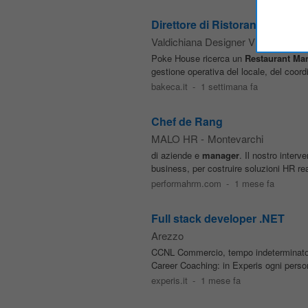
Direttore di Ristorante Resta
Valdichiana Designer Village
-
Foia
Poke House ricerca un
Restaurant
Ma
gestione operativa del locale, del coor
bakeca.it
-
1 settimana fa
Chef de Rang
MALO HR
-
Montevarchi
di aziende e
manager
. Il nostro interv
business, per costruire soluzioni HR rea
performahrm.com
-
1 mese fa
Full stack developer .NET
Arezzo
CCNL Commercio, tempo indeterminato, l
Career Coaching: in Experis ogni person
experis.it
-
1 mese fa