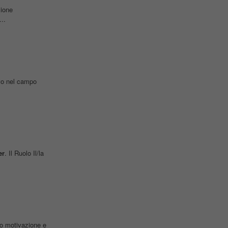
zione
...
ivo nel campo
er
. Il Ruolo Il/la
no motivazione e