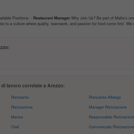
ailable Positions: -
Restaurant
Manager
Why Join Us? Be part of Malta’s one
te to a culture where quality, teamwork, and passion for food come first. We o
zzo:
di lavoro correlate a Arezzo:
Ristorante
Ristorante Albergo
Ristorazione
Manager Ristorazione
Mensa
Responsabile Ristorazion
Chef
Commerciale Ristorazion