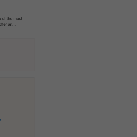
 of the most
ffer an...
e
e