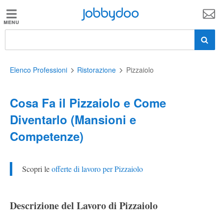
Jobbydoo
Jobbydoo
Offerte
di
lavoro
Elenco Professioni
Ristorazione
Pizzaiolo
Cosa Fa il Pizzaiolo e Come
Stipendi
Diventarlo (Mansioni e
Competenze)
Elenco
professioni
Scopri le
offerte di lavoro per Pizzaiolo
Blog
Descrizione del Lavoro di Pizzaiolo