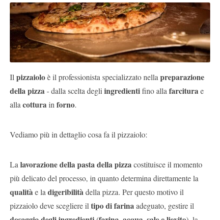
Pubblica
Offerte
Area
Aziende
pizzaiolo
preparazione
Il
è il professionista specializzato nella
della pizza
ingredienti
farcitura
- dalla scelta degli
fino alla
e
cottura
forno
alla
in
.
Vediamo più in dettaglio cosa fa il pizzaiolo:
lavorazione della pasta della pizza
La
costituisce il momento
più delicato del processo, in quanto determina direttamente la
qualità
digeribilità
e la
della pizza. Per questo motivo il
tipo di farina
pizzaiolo deve scegliere il
adeguato, gestire il
dosaggio degli ingredienti
farina, acqua, sale e lievito
(
), la